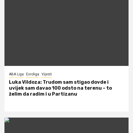
ABA Liga
Evroliga
Vijesti
Luka Vildoza: Trudom sam stigao dovde i
uvijek sam davao 100 odsto na terenu – to
želim da radim i u Partizanu