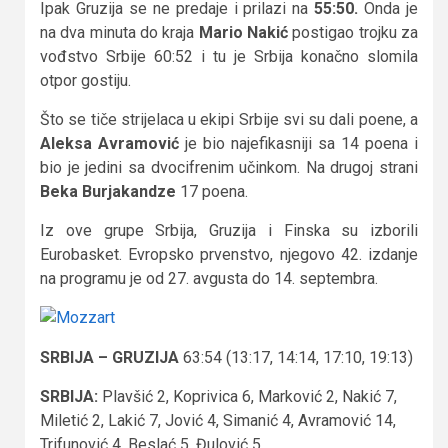
Ipak Gruzija se ne predaje i prilazi na
55:50.
Onda je
na dva minuta do kraja
Mario Nakić
postigao trojku za
vođstvo Srbije 60:52 i tu je Srbija konačno slomila
otpor gostiju.
Što se tiče strijelaca u ekipi Srbije svi su dali poene, a
Aleksa Avramović
je bio najefikasniji sa 14 poena i
bio je jedini sa dvocifrenim učinkom. Na drugoj strani
Beka Burjakandze
17 poena.
Iz ove grupe Srbija, Gruzija i Finska su izborili
Eurobasket. Evropsko prvenstvo, njegovo 42. izdanje
na programu je od 27. avgusta do 14. septembra.
SRBIJA – GRUZIJA
63:54 (13:17, 14:14, 17:10, 19:13)
SRBIJA:
Plavšić 2, Koprivica 6, Marković 2, Nakić 7,
Miletić 2, Lakić 7, Jović 4, Simanić 4, Avramović 14,
Trifunović 4, Beslać 5, Đulović 5.