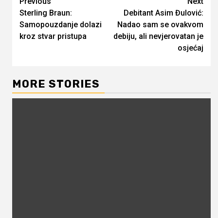
Continue
Previous
Next
Sterling Braun:
Debitant Asim Đulović:
Reading
Samopouzdanje dolazi
Nadao sam se ovakvom
kroz stvar pristupa
debiju, ali nevjerovatan je
osjećaj
MORE STORIES