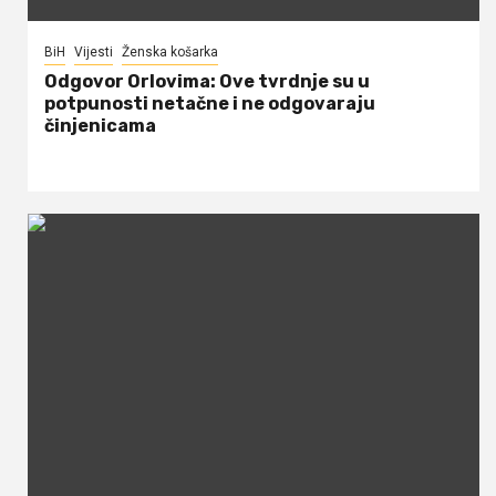
BiH
Vijesti
Ženska košarka
Odgovor Orlovima: ​Ove tvrdnje su u
potpunosti netačne i ne odgovaraju
činjenicama