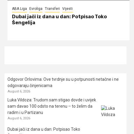
ABA Liga
Evroliga
Transferi
Vijesti
Dubai jači iz dana u dan: Potpisao Toko
Šengelija
Odgovor Orlovima: ​Ove tvrdnje su u potpunosti netačne i ne
odgovaraju činjenicama
August 6, 2026
Luka Vildoza: Trudom sam stigao dovde i uvijek
sam davao 100 odsto na terenu – to želim da
radim i u Partizanu
August 6, 2026
Dubai jači iz dana u dan: Potpisao Toko