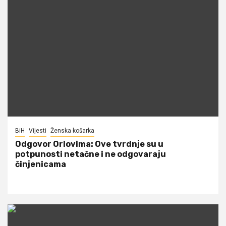
BiH
Vijesti
Ženska košarka
Odgovor Orlovima: ​Ove tvrdnje su u
potpunosti netačne i ne odgovaraju
činjenicama