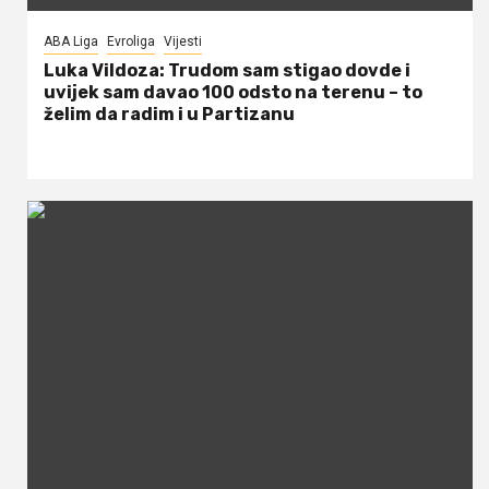
ABA Liga
Evroliga
Vijesti
Luka Vildoza: Trudom sam stigao dovde i
uvijek sam davao 100 odsto na terenu – to
želim da radim i u Partizanu