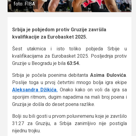
foto: FIBA
Srbija je pobjedom protiv Gruzije završila
kvalifikacije za Eurobasket 2025.
Šest utakmica i isto toliko pobjeda Srbije u
kvalifikacijama za Eurobasket 2025. Posljednja protiv
Gruzije u Beogradu je bila
63:54.
Srbija je počela poenima debitanta
Asima Đulovića
.
Poslije toga u prvoj četvrtini mnogo bolja igra ekipe
Aleksandra Džikića.
Onako kako on voli da igra sa
sporijim ritmom, dugim napadima na mali broj poena i
Gruzija je došla do deset poena razlike.
Bolji su bili gosti u prvom poluvremenu koje je završilo
31:27 za Gruziju, a Srbija zanimljivo nije postigla
nijednu trojku.