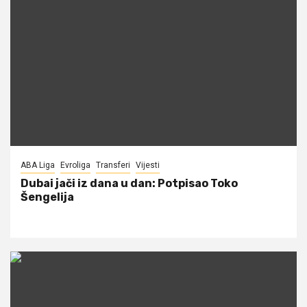
ABA Liga
Evroliga
Transferi
Vijesti
Dubai jači iz dana u dan: Potpisao Toko
Šengelija