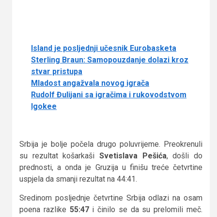
Island je posljednji učesnik Eurobasketa
Sterling Braun: Samopouzdanje dolazi kroz
stvar pristupa
Mladost angažvala novog igrača
Rudolf Đulijani sa igračima i rukovodstvom
Igokee
Srbija je bolje počela drugo poluvrijeme. Preokrenuli
su rezultat košarkaši
Svetislava Pešića
, došli do
prednosti, a onda je Gruzija u finišu treće četvrtine
uspjela da smanji rezultat na 44:41.
Sredinom posljednje četvrtine Srbija odlazi na osam
poena razlike
55:47
i činilo se da su prelomili meč.