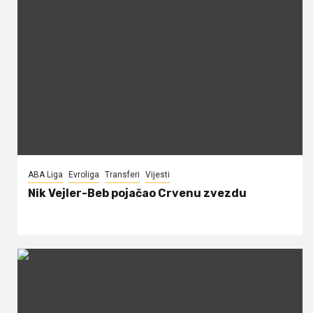
ABA Liga
Evroliga
Transferi
Vijesti
Nik Vejler-Beb pojačao Crvenu zvezdu