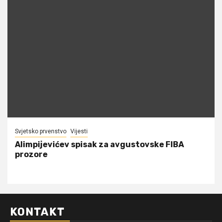
Svjetsko prvenstvo
Vijesti
Alimpijevićev spisak za avgustovske FIBA
prozore
KONTAKT