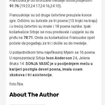
Francuska je do bronzane medalje došla pobjedom
91:76
(19:23,24:17,24:16,24:10).
Francuskinje su od druge četvrtine preuzele konce
igre. Odlično su šutirale za tri poena (15 trojki na kraju)
i u trećoj četvrtini su imale i 18 poena razlike. Ipak
košarkašice Srbije se nisu predavale i uspjele su da
priđu na
78:71.
Onda su košarkašice Francuske opet
počele da pogađaju za tri i došle su do medalje.
U pobjedničkom timu najefikasnij Mijem sa 16 poena.
U reprezentaciji Srbije
Ivon Anderson
24, Jelena
Bruks 14.
SONJA VASIĆ je u posljednjem meču u
karijeri postigla devet poena, imala osam
skokova i tri asistencije.
foto.fiba
About The Author