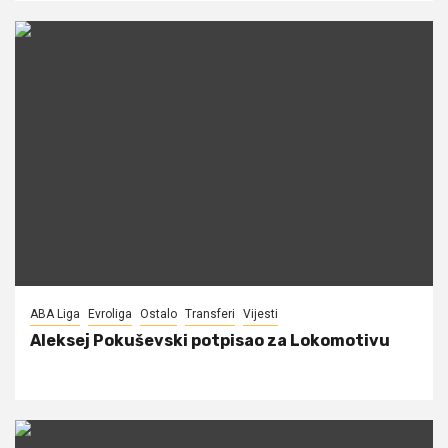
ABA Liga
Evroliga
Ostalo
Transferi
Vijesti
Aleksej Pokuševski potpisao za Lokomotivu