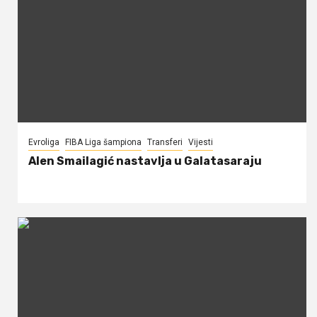
Evroliga
FIBA Liga šampiona
Transferi
Vijesti
Alen Smailagić nastavlja u Galatasaraju