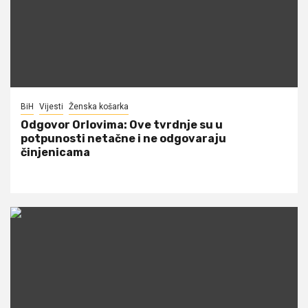
BiH
Vijesti
Ženska košarka
Odgovor Orlovima: ​Ove tvrdnje su u
potpunosti netačne i ne odgovaraju
činjenicama