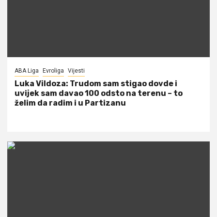
ABA Liga
Evroliga
Vijesti
Luka Vildoza: Trudom sam stigao dovde i
uvijek sam davao 100 odsto na terenu – to
želim da radim i u Partizanu