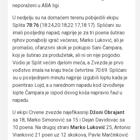
neporaženi u ABA ligi.
U nedjelju su na domaćem terenu pobijedili ekipu
Splita
78:76
(18:24,20:18,22:17,18:17). Splićani su
imali posljednji napad, najprije je za tri poena šutirao
njihov ponajbolji igrač večeras, Marko Luković, ali je
promašio, ofanzivni skok je pokupio Sani Čampara,
koji je šutirao za produžetak, ali ni on nije pogodio.
Vodio je Split većim djelom meča, a Zvezda je prvo
vođstvo imala na kraju treće četvrtine 70:69. Splićani
su u posljednjem minutu najprije izgubili loptu kada je
poentirao Lojd, a u narednom napadu kod izvođenja
lopte Čampara je ispod dsvog koša napravio faul u
napadu.
U ekipi Crvene zvezde najefikasniji
Džoni Obrajant
sa 18, Marko Simonović sa 15 i Dejan Davidovac sa
10 poena. Na drugoj strani
Marko Luković
25, Antonio
Vranković 21 poen uz 12 skokova, Pavle Marčinković