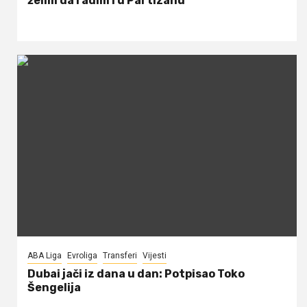
želim da radim i u Partizanu
ABA Liga
Evroliga
Transferi
Vijesti
Dubai jači iz dana u dan: Potpisao Toko
Šengelija