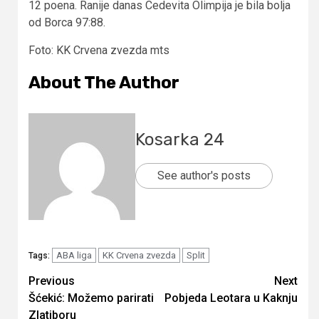
12 poena. Ranije danas Cedevita Olimpija je bila bolja
od Borca 97:88.
Foto: KK Crvena zvezda mts
About The Author
Kosarka 24
See author's posts
ABA liga
KK Crvena zvezda
Split
Tags:
Continue
Previous
Next
Šćekić: Možemo parirati
Pobjeda Leotara u Kaknju
Reading
Zlatiboru