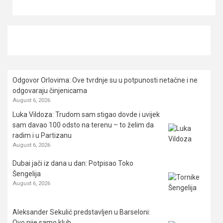
Odgovor Orlovima: ​Ove tvrdnje su u potpunosti netačne i ne
odgovaraju činjenicama
August 6, 2026
Luka Vildoza: Trudom sam stigao dovde i uvijek
sam davao 100 odsto na terenu – to želim da
radim i u Partizanu
August 6, 2026
Dubai jači iz dana u dan: Potpisao Toko
Šengelija
August 6, 2026
Aleksander Sekulić predstavljen u Barseloni:
Ovo nije samo klub