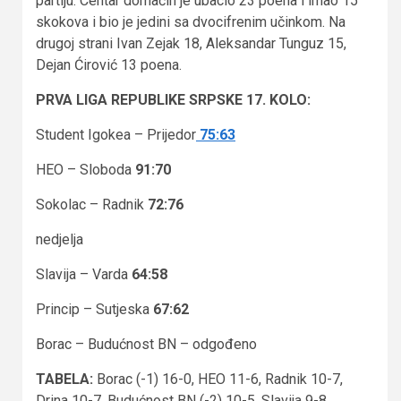
partiju. Centar domaćih je ubacio 23 poena i imao 15
skokova i bio je jedini sa dvocifrenim učinkom. Na
drugoj strani Ivan Zejak 18, Aleksandar Tunguz 15,
Dejan Ćirović 13 poena.
PRVA LIGA REPUBLIKE SRPSKE 17. KOLO:
Student Igokea – Prijedor
75:63
HEO – Sloboda
91:70
Sokolac – Radnik
72:76
nedjelja
Slavija – Varda
64:58
Princip – Sutjeska
67:62
Borac – Budućnost BN – odgođeno
TABELA:
Borac (-1) 16-0, HEO 11-6, Radnik 10-7,
Drina 10-7, Budućnost BN (-2) 10-5, Slavija 9-8,