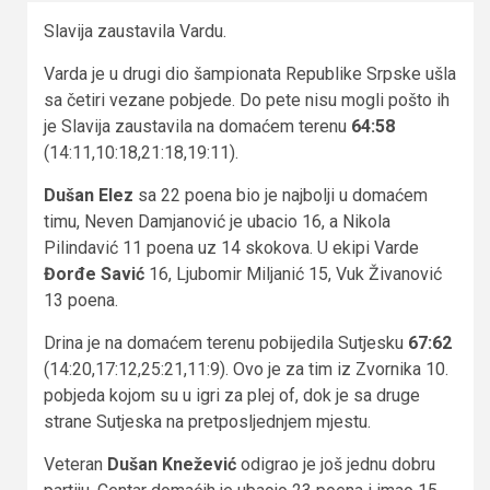
Slavija zaustavila Vardu.
Varda je u drugi dio šampionata Republike Srpske ušla
sa četiri vezane pobjede. Do pete nisu mogli pošto ih
je Slavija zaustavila na domaćem terenu
64:58
(14:11,10:18,21:18,19:11).
Dušan Elez
sa 22 poena bio je najbolji u domaćem
timu, Neven Damjanović je ubacio 16, a Nikola
Pilindavić 11 poena uz 14 skokova. U ekipi Varde
Đorđe Savić
16, Ljubomir Miljanić 15, Vuk Živanović
13 poena.
Drina je na domaćem terenu pobijedila Sutjesku
67:62
(14:20,17:12,25:21,11:9). Ovo je za tim iz Zvornika 10.
pobjeda kojom su u igri za plej of, dok je sa druge
strane Sutjeska na pretposljednjem mjestu.
Veteran
Dušan Knežević
odigrao je još jednu dobru