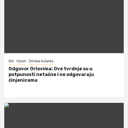
BiH
Vijesti
Ženska košarka
Odgovor Orlovima: ​Ove tvrdnje su u
potpunosti netačne i ne odgovaraju
činjenicama