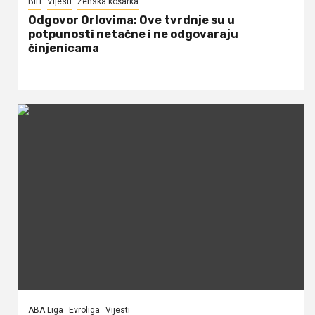
BiH
Vijesti
Ženska košarka
Odgovor Orlovima: ​Ove tvrdnje su u
potpunosti netačne i ne odgovaraju
činjenicama
ABA Liga
Evroliga
Vijesti