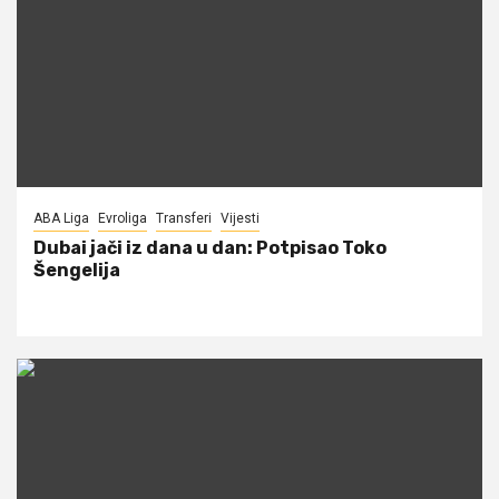
ABA Liga
Evroliga
Transferi
Vijesti
Dubai jači iz dana u dan: Potpisao Toko
Šengelija