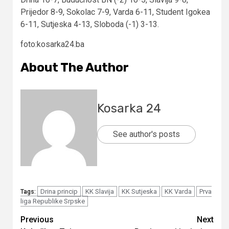
Prijedor 8-9, Sokolac 7-9, Varda 6-11, Student Igokea
6-11, Sutjeska 4-13, Sloboda (-1) 3-13.
foto:kosarka24.ba
About The Author
Kosarka 24
See author's posts
Drina princip
KK Slavija
KK Sutjeska
KK Varda
Prva
Tags:
liga Republike Srpske
Continue
Previous
Next