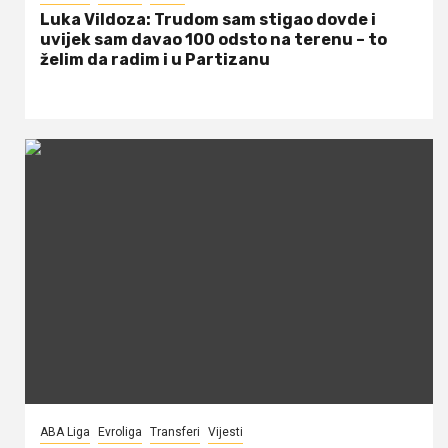
Luka Vildoza: Trudom sam stigao dovde i
uvijek sam davao 100 odsto na terenu – to
želim da radim i u Partizanu
ABA Liga
Evroliga
Transferi
Vijesti