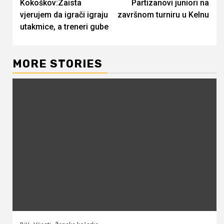
Kokoškov:Zaista
Partizanovi juniori na
Reading
vjerujem da igrači igraju
završnom turniru u Kelnu
utakmice, a treneri gube
MORE STORIES