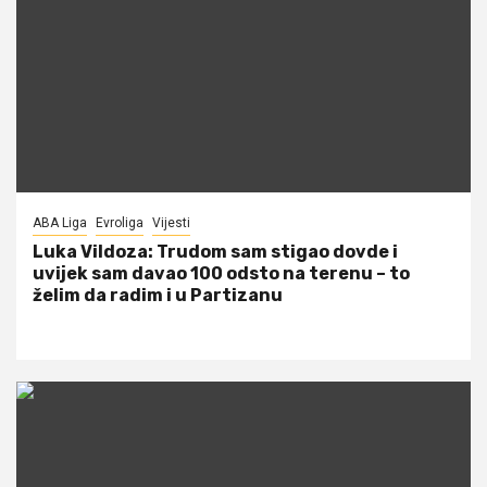
ABA Liga
Evroliga
Vijesti
Luka Vildoza: Trudom sam stigao dovde i
uvijek sam davao 100 odsto na terenu – to
želim da radim i u Partizanu