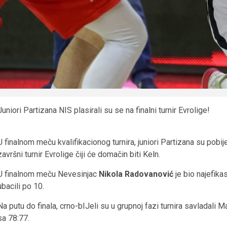
Juniori Partizana NIS plasirali su se na finalni turnir Evrolige!
U finalnom meču kvalifikacionog turnira, juniori Partizana su pobi
završni turnir Evrolige čiji će domačin biti Keln.
U finalnom meču Nevesinjac
Nikola Radovanović
je bio najefika
ubacili po 10.
Na putu do finala, crno-bIJeli su u grupnoj fazi turnira savladali
sa 78:77.