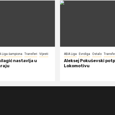
A Liga šampiona
Transferi
Vijesti
ABA Liga
Evroliga
Ostalo
Transfe
ilagić nastavlja u
Aleksej Pokuševski potp
raju
Lokomotivu