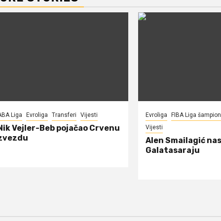
ABA Liga
Evroliga
Transferi
Vijesti
Evroliga
FIBA Liga šampio
Nik Vejler-Beb pojačao Crvenu
Vijesti
zvezdu
Alen Smailagić nas
Galatasaraju