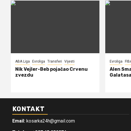
ABA Liga
Evroliga
Transferi
Vijesti
Evroliga
FIB
Nik Vejler-Beb pojačao Crvenu
Alen Sma
zvezdu
Galatasa
KONTAKT
Email:
kosarka24h@gmail.com