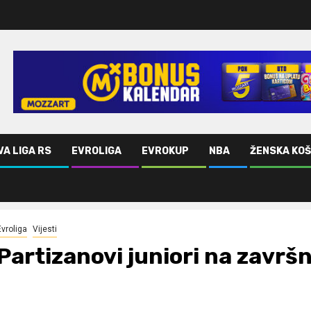
VA LIGA RS
EVROLIGA
EVROKUP
NBA
ŽENSKA KO
Evroliga
Vijesti
Partizanovi juniori na završ