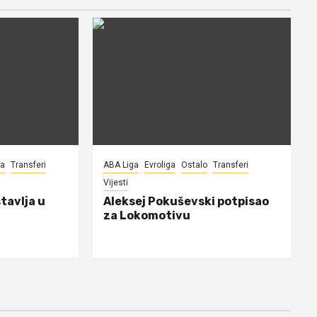
na
Transferi
ABA Liga
Evroliga
Ostalo
Transferi
Vijesti
tavlja u
Aleksej Pokuševski potpisao
za Lokomotivu