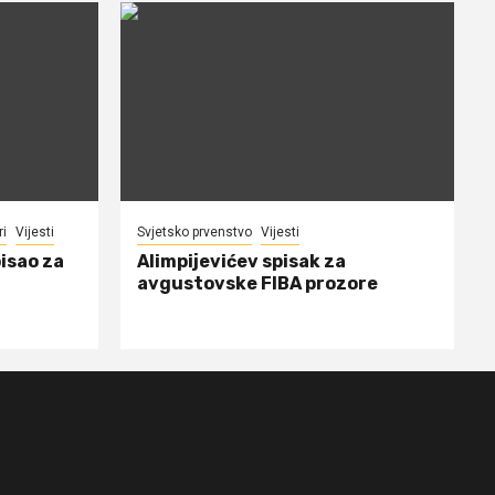
ri
Vijesti
Svjetsko prvenstvo
Vijesti
isao za
Alimpijevićev spisak za
avgustovske FIBA prozore