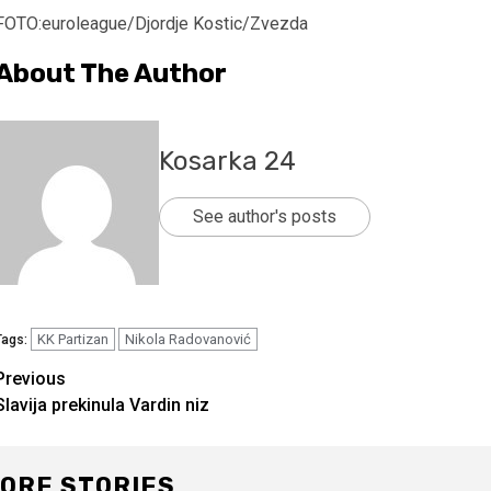
FOTO:euroleague/Djordje Kostic/Zvezda
About The Author
Kosarka 24
See author's posts
KK Partizan
Nikola Radovanović
Tags:
Continue
Previous
Slavija prekinula Vardin niz
Reading
ORE STORIES