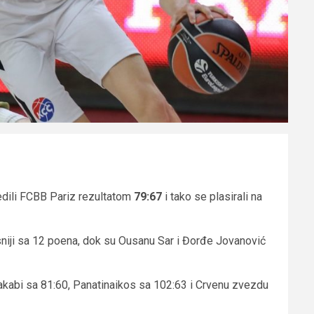
jedili FCBB Pariz rezultatom
79:67
i tako se plasirali na
sniji sa 12 poena, dok su Ousanu Sar i Đorđe Jovanović
 Makabi sa 81:60, Panatinaikos sa 102:63 i Crvenu zvezdu