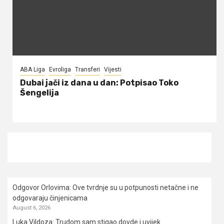
ABA Liga
Evroliga
Transferi
Vijesti
Dubai jači iz dana u dan: Potpisao Toko
Šengelija
Odgovor Orlovima: ​Ove tvrdnje su u potpunosti netačne i ne
odgovaraju činjenicama
August 6, 2026
Luka Vildoza: Trudom sam stigao dovde i uvijek