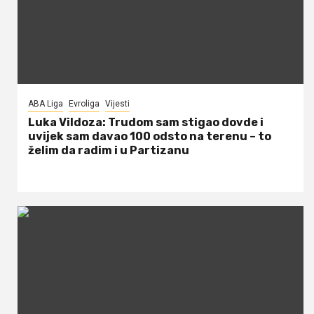
ABA Liga
Evroliga
Vijesti
Luka Vildoza: Trudom sam stigao dovde i
uvijek sam davao 100 odsto na terenu – to
želim da radim i u Partizanu