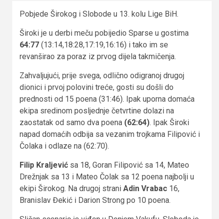
Pobjede Širokog i Slobode u 13. kolu Lige BiH.
Široki je u derbi meču pobijedio Sparse u gostima
64:77
(13:14,18:28,17:19,16:16) i tako im se
revanširao za poraz iz prvog dijela takmičenja.
Zahvaljujući, prije svega, odlično odigranoj drugoj
dionici i prvoj polovini treće, gosti su došli do
prednosti od 15 poena (31:46). Ipak uporna domaća
ekipa sredinom posljednje četvrtine dolazi na
zaostatak od samo dva poena
(62:64)
. Ipak Široki
napad domaćih odbija sa vezanim trojkama Filipović i
Čolaka i odlaze na (62:70).
Filip Kraljević
sa 18, Goran Filipović sa 14, Mateo
Drežnjak sa 13 i Mateo Čolak sa 12 poena najbolji u
ekipi Širokog. Na drugoj strani
Adin Vrabac
16,
Branislav Đekić i Darion Strong po 10 poena.