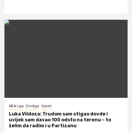
ABA Liga
Evroliga
Vijesti
Luka Vildoza: Trudom sam stigao dovde i
uvijek sam davao 100 odsto na terenu – to
želim da radim i u Partizanu