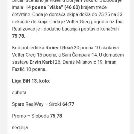
Sličan scenario je viđen u Donjem Vakufu. Sloboda je
imala
14 poena “viška” (46:60)
krajem treće
četvrtine. Onda je domaća ekipa došla do 75:75 na 33
sekunde do kraja. Onda je Volter Greg pogodio uz faul.
Realizovao je i dodatno bacanja i postavio konačnih
75:78.
Kod pobjednika
Robert Rikić
20 poena 10 skokova,
Volter Greg 15 poena, a Sani Čampara 14. U domaćem
sastavu
Ervin Karbl
26, Denis Milanović 19, Imran
Fazlić 10 poena.
Liga BiH 13. kolo:
subota
Spars RealWay – Široki
64:77
Promo – Sloboda
75:78
nedjelja