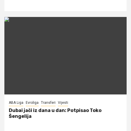
ABA Liga
Evroliga
Transferi
Vijesti
Dubai jači iz dana u dan: Potpisao Toko
Šengelija