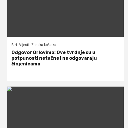
BiH
Vijesti
Ženska košarka
Odgovor Orlovima: ​Ove tvrdnje su u
potpunosti netačne i ne odgovaraju
činjenicama