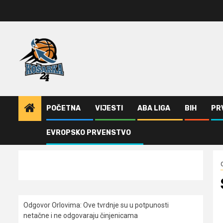
Skip
to
content
POČETNA
VIJESTI
ABA LIGA
BIH
PR
EVROPSKO PRVENSTVO
Home
Ostalo
Sinovec potpisao za Šibenku
Odgovor Orlovima: ​Ove tvrdnje su u potpunosti
netačne i ne odgovaraju činjenicama