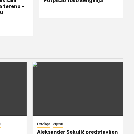
jek sam
Potpisao Toko Šengelija
a terenu –
 u
i
Evroliga
Vijesti
Aleksander Sekulić predstavljen