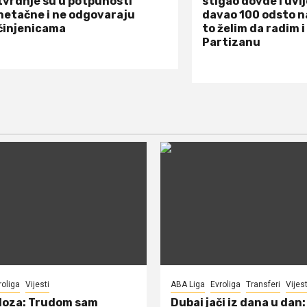
tvrdnje su u potpunosti
stigao dovde i uvi
netačne i ne odgovaraju
davao 100 odsto n
činjenicama
to želim da radim i
Partizanu
roliga
Vijesti
ABA Liga
Evroliga
Transferi
Vijest
doza: Trudom sam
Dubai jači iz dana u dan: