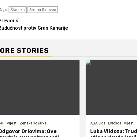
Šibenka
Stefan Sinovec
Tags:
Continue
Previous
Budućnost protiv Gran Kanarije
Reading
ORE STORIES
BiH
Vijesti
Ženska košarka
ABA Liga
Evroliga
Vijesti
Odgovor Orlovima: ​Ove
Luka Vildoza: Tru