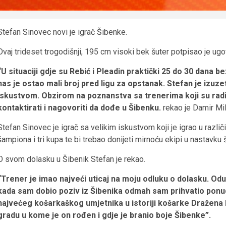
Stefan Sinovec novi je igrač Šibenke.
Ovaj trideset trogodišnji, 195 cm visoki bek šuter potpisao je u
“U situaciji gdje su Rebić i Pleadin praktički 25 do 30 dana b
nas je ostao mali broj pred ligu za opstanak. Stefan je izuze
iskustvom. Obzirom na poznanstva sa trenerima koji su radil
kontaktirati i nagovoriti da dođe u Šibenku.
rekao je Damir Mil
Stefan Sinovec je igrač sa velikim iskustvom koji je igrao u različi
šampiona i tri kupa te bi trebao donijeti mirnoću ekipi u nastavku
O svom dolasku u Šibenik Stefan je rekao.
“Trener je imao najveći uticaj na moju odluku o dolasku. Oduv
kada sam dobio poziv iz Šibenika odmah sam prihvatio ponudu
najvećeg košarkaškog umjetnika u istoriji košarke Dražena P
gradu u kome je on rođen i gdje je branio boje Šibenke”.