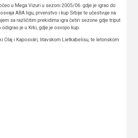
očeo u Mega Vizuri u sezoni 2005/06. gdje je igrao do
svaja ABA ligu, prvenstvo i kup Srbije te učestvuje na
em sa različitim prekidima igra četiri sezone gdje triput
digrao je u Krki, gdje je osvojio kup.
i Olaj i Kaposvári, litavskom Lietkabelisu, te letonskom