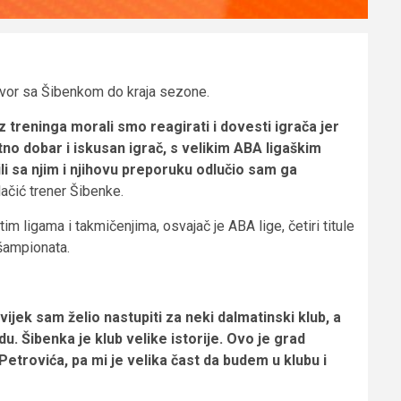
govor sa Šibenkom do kraja sezone.
ez treninga morali smo reagirati i dovesti igrača jer
tno dobar i iskusan igrač, s velikim ABA ligaškim
i sa njim i njihovu preporuku odlučio sam ga
ačić trener Šibenke.
tim ligama i takmičenjima, osvajač je ABA lige, četiri titule
 šampionata.
ijek sam želio nastupiti za neki dalmatinski klub, a
. Šibenka je klub velike istorije. Ovo je grad
etrovića, pa mi je velika čast da budem u klubu i