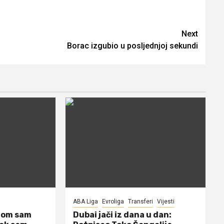
Next
Borac izgubio u posljednjoj sekundi
ABA Liga
Evroliga
Transferi
Vijesti
dom sam
Dubai jači iz dana u dan: