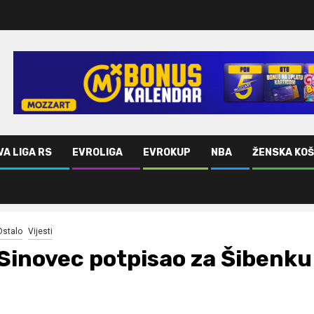
VA LIGA RS
EVROLIGA
EVROKUP
NBA
ŽENSKA KO
Ostalo
Vijesti
Sinovec potpisao za Šibenku