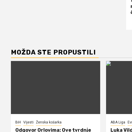
MOŽDA STE PROPUSTILI
BiH
Vijesti
Ženska košarka
ABA Liga
Ev
Odgovor Orlovima: ​Ove tvrdnje
Luka Vil