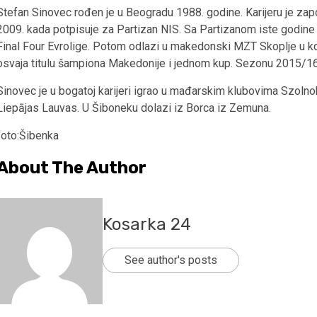
Stefan Sinovec rođen je u Beogradu 1988. godine. Karijeru je zap
2009. kada potpisuje za Partizan NIS. Sa Partizanom iste godine o
Final Four Evrolige. Potom odlazi u makedonski MZT Skoplje u koj
osvaja titulu šampiona Makedonije i jednom kup. Sezonu 2015/16 o
Sinovec je u bogatoj karijeri igrao u mađarskim klubovima Szolnok
Liepājas Lauvas. U Šiboneku dolazi iz Borca iz Zemuna.
foto:Šibenka
About The Author
Kosarka 24
See author's posts