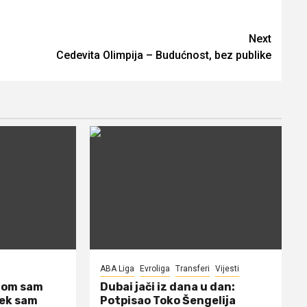
Next
Cedevita Olimpija – Budućnost, bez publike
ABA Liga
Evroliga
Transferi
Vijesti
dom sam
Dubai jači iz dana u dan:
jek sam
Potpisao Toko Šengelija