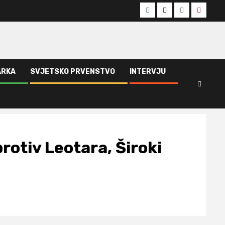
Facebook
Twitter
Instagram
Youtub
ARKA
SVJETSKO PRVENSTVO
INTERVJU
rotiv Leotara, Široki