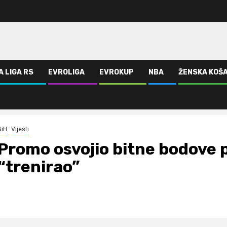
A LIGA RS
EVROLIGA
EVROKUP
NBA
ŽENSKA KOŠ
rao”
BiH
Vijesti
Promo osvojio bitne bodove p
“trenirao”