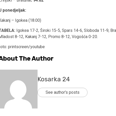
Zrinjski – Bratunac
94:82
U ponedjeljak:
Kakanj – Igokea (18.00)
TABELA:
Igokea 17-2, Široki 15-5, Spars 14-6, Sloboda 11-9, Brat
Mladost 8-12, Kakanj 7-12, Promo 8-12, Vogošća 0-20.
foto: printscreen/youtube
About The Author
Kosarka 24
See author's posts