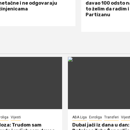
netačne i ne odgovaraju
davao 100 odsto n
činjenicama
to želim da radim i
Partizanu
roliga
Vijesti
ABA Liga
Evroliga
Transferi
Vijest
doza: Trudom sam
Dubai jači iz dana u dan: