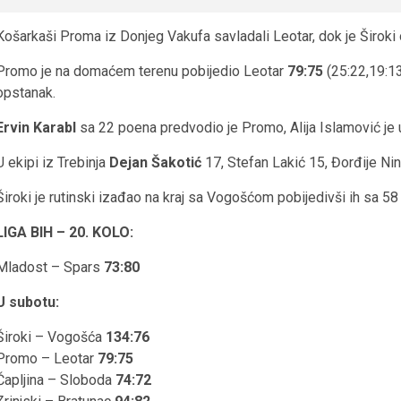
Košarkaši Proma iz Donjeg Vakufa savladali Leotar, dok je Široki
Promo je na domaćem terenu pobijedio Leotar
79:75
(25:22,19:1
opstanak.
Ervin Karabl
sa 22 poena predvodio je Promo, Alija Islamović je 
U ekipi iz Trebinja
Dejan Šakotić
17, Stefan Lakić 15, Đorđije Ni
Široki je rutinski izađao na kraj sa Vogošćom pobijedivši ih sa 58
LIGA BIH – 20. KOLO:
Mladost – Spars
73:80
U subotu:
Široki – Vogošća
134:76
Promo – Leotar
79:75
Čapljina – Sloboda
74:72