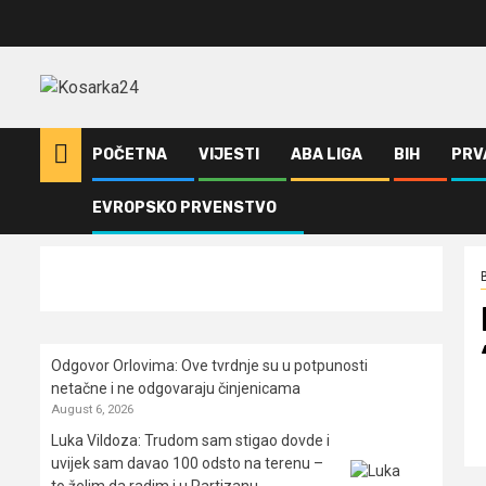
Skip
to
content
POČETNA
VIJESTI
ABA LIGA
BIH
PRV
EVROPSKO PRVENSTVO
Home
BiH
Promo osvojio bitne bodove protiv Leotara, Široki “treni
Odgovor Orlovima: ​Ove tvrdnje su u potpunosti
netačne i ne odgovaraju činjenicama
August 6, 2026
Luka Vildoza: Trudom sam stigao dovde i
uvijek sam davao 100 odsto na terenu –
to želim da radim i u Partizanu