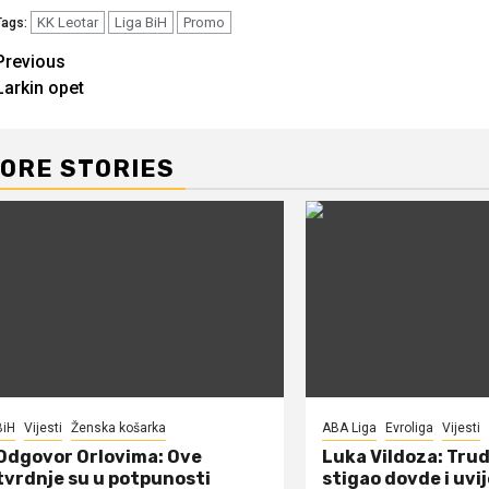
KK Leotar
Liga BiH
Promo
Tags:
Continue
Previous
Larkin opet
Reading
ORE STORIES
BiH
Vijesti
Ženska košarka
ABA Liga
Evroliga
Vijesti
Odgovor Orlovima: ​Ove
Luka Vildoza: Tru
tvrdnje su u potpunosti
stigao dovde i uvi