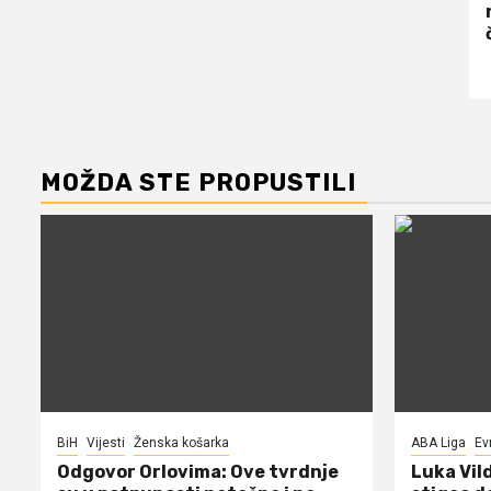
MOŽDA STE PROPUSTILI
BiH
Vijesti
Ženska košarka
ABA Liga
Ev
Odgovor Orlovima: ​Ove tvrdnje
Luka Vil