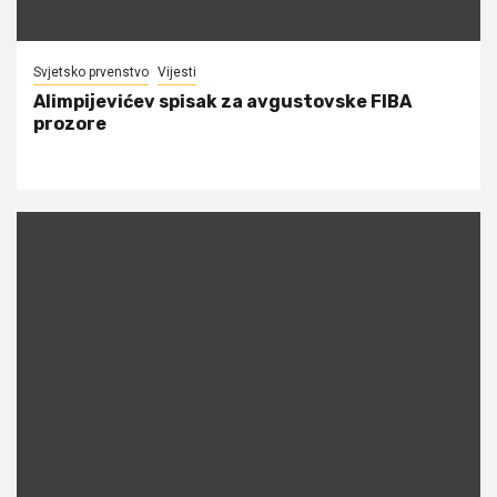
Svjetsko prvenstvo
Vijesti
Alimpijevićev spisak za avgustovske FIBA
prozore