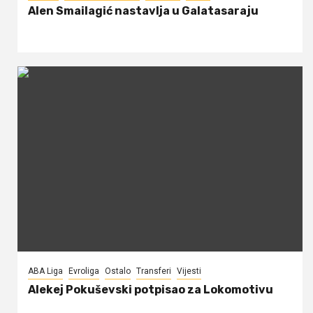
Alen Smailagić nastavlja u Galatasaraju
ABA Liga
Evroliga
Ostalo
Transferi
Vijesti
Alekej Pokuševski potpisao za Lokomotivu