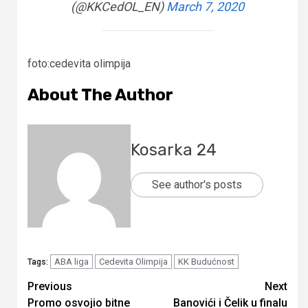
(@KKCedOL_EN)
March 7, 2020
foto:cedevita olimpija
About The Author
Kosarka 24
See author's posts
ABA liga
Cedevita Olimpija
KK Budućnost
Tags:
Continue
Previous
Next
Promo osvojio bitne
Banovići i Čelik u finalu