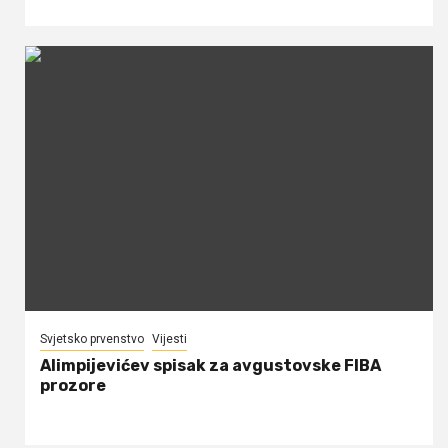
Svjetsko prvenstvo
Vijesti
Alimpijevićev spisak za avgustovske FIBA
prozore