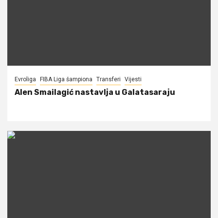
Evroliga
FIBA Liga šampiona
Transferi
Vijesti
Alen Smailagić nastavlja u Galatasaraju