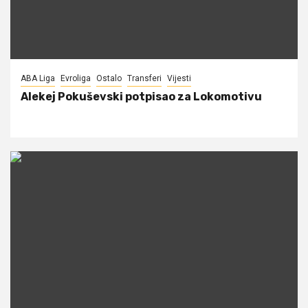
ABA Liga
Evroliga
Ostalo
Transferi
Vijesti
Alekej Pokuševski potpisao za Lokomotivu