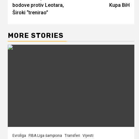
Reading
bodove protiv Leotara,
Kupa BiH
Široki “trenirao”
MORE STORIES
Evroliga
FIBA Liga šampiona
Transferi
Vijesti