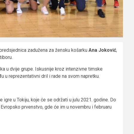
tpredsjednica zadužena za žensku košarku
Ana Joković
,
tiboru.
a u dvije grupe. Iskusnije kroz intenzivne timske
u u reprezentativni dril i rade na svom napretku.
 igre u Tokiju, koje će se održati u julu 2021. godine. Do
za Evropsko prvenstvo, gde će im u novembru i februaru