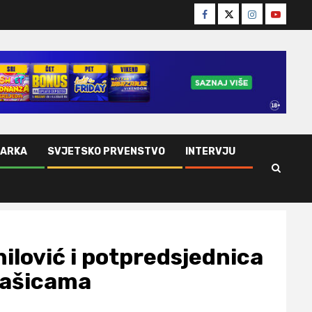
Facebook
Twitter
Instagram
Youtube
ŠARKA
SVJETSKO PRVENSTVO
INTERVJU
ilović i potpredsjednica
kašicama