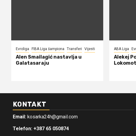
Evroliga
FIBA Liga šampiona
Transferi
Vijesti
ABA Liga
Ev
Alen Smailagić nastavlja u
Alekej P
Galatasaraju
Lokomot
KONTAKT
Email:
kosarka24h@gmail.com
Telefon: +387 65 050874