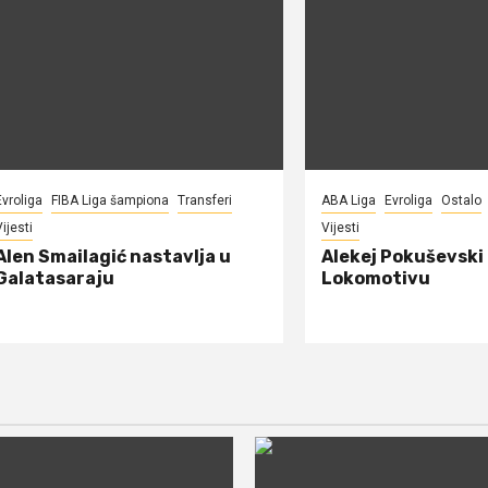
Evroliga
FIBA Liga šampiona
Transferi
ABA Liga
Evroliga
Ostalo
ijesti
Vijesti
Alen Smailagić nastavlja u
Alekej Pokuševski
Galatasaraju
Lokomotivu