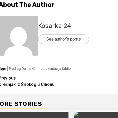
About The Author
Kosarka 24
See author's posts
Predrag Danilović
reprezentacija Srbije
Tags:
Continue
Previous
Drežnjak iz Širokog u Cibonu
Reading
ORE STORIES