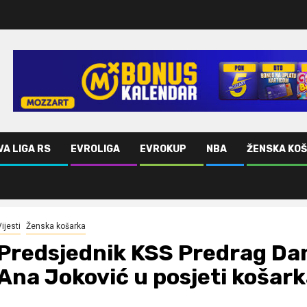
VA LIGA RS
EVROLIGA
EVROKUP
NBA
ŽENSKA KO
edsjednica Ana Joković u posjeti košarkašicama
ijesti
Ženska košarka
Predsjednik KSS Predrag Dan
Ana Joković u posjeti košar