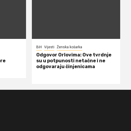
BiH
Vijesti
Ženska košarka
Odgovor Orlovima: ​Ove tvrdnje
ore
su u potpunosti netačne i ne
odgovaraju činjenicama