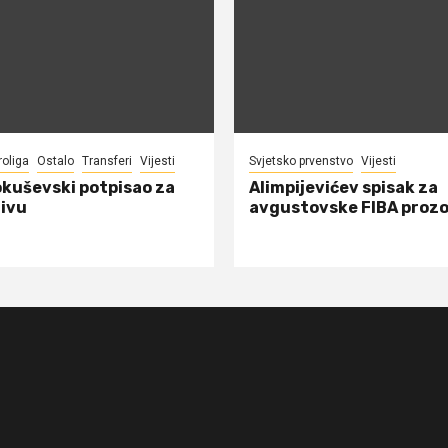
roliga
Ostalo
Transferi
Vijesti
Svjetsko prvenstvo
Vijesti
okuševski potpisao za
Alimpijevićev spisak za
ivu
avgustovske FIBA proz