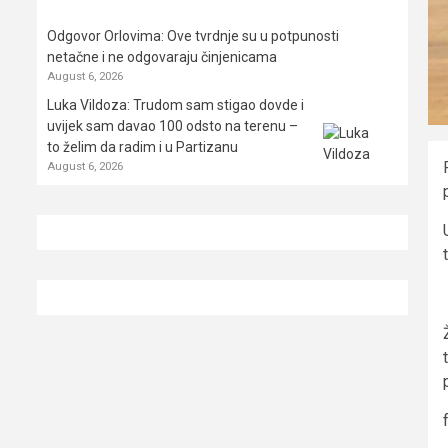
Odgovor Orlovima: ​Ove tvrdnje su u potpunosti
netačne i ne odgovaraju činjenicama
August 6, 2026
Luka Vildoza: Trudom sam stigao dovde i
uvijek sam davao 100 odsto na terenu –
to želim da radim i u Partizanu
August 6, 2026