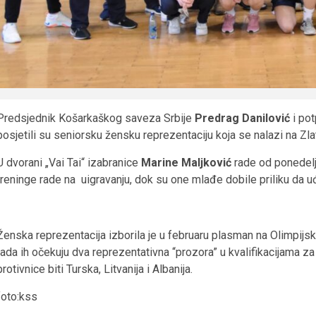
Predsjednik Košarkaškog saveza Srbije
Predrag Danilović
i po
posjetili su seniorsku žensku reprezentaciju koja se nalazi na Zla
U dvorani „Vai Tai“ izabranice
Marine Maljković
rade od ponedeljk
treninge rade na uigravanju, dok su one mlađe dobile priliku da uđ
Ženska reprezentacija izborila je u februaru plasman na Olimpijske
tada ih očekuju dva reprezentativna “prozora” u kvalifikacijama 
protivnice biti Turska, Litvanija i Albanija.
foto:kss