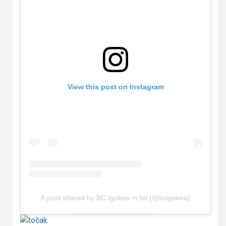
View this post on Instagram
A post shared by BC Igokea m:tel (@bcigokea)