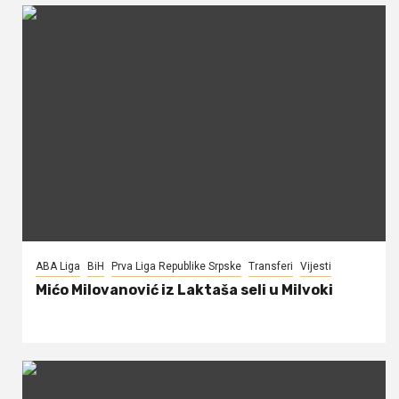
ABA Liga
BiH
Prva Liga Republike Srpske
Transferi
Vijesti
Mićo Milovanović iz Laktaša seli u Milvoki