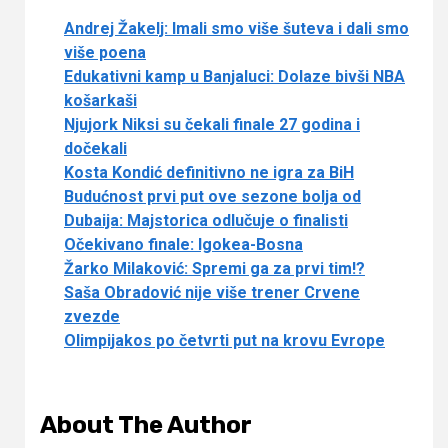
Andrej Žakelj: Imali smo više šuteva i dali smo
više poena
Edukativni kamp u Banjaluci: Dolaze bivši NBA
košarkaši
Njujork Niksi su čekali finale 27 godina i
dočekali
Kosta Kondić definitivno ne igra za BiH
Budućnost prvi put ove sezone bolja od
Dubaija: Majstorica odlučuje o finalisti
Očekivano finale: Igokea-Bosna
Žarko Milaković: Spremi ga za prvi tim!?
Saša Obradović nije više trener Crvene
zvezde
Olimpijakos po četvrti put na krovu Evrope
About The Author