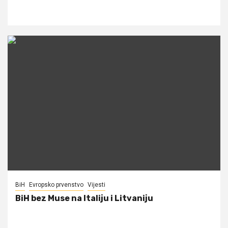
BiH
Evropsko prvenstvo
Vijesti
BiH bez Muse na Italiju i Litvaniju