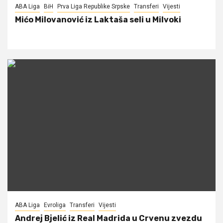
ABA Liga
BiH
Prva Liga Republike Srpske
Transferi
Vijesti
Mićo Milovanović iz Laktaša seli u Milvoki
ABA Liga
Evroliga
Transferi
Vijesti
Andrej Bjelić iz Real Madrida u Crvenu zvezdu