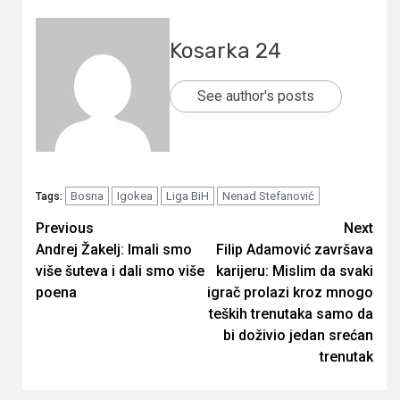
Kosarka 24
See author's posts
Bosna
Igokea
Liga BiH
Nenad Stefanović
Tags:
Continue
Previous
Next
Andrej Žakelj: Imali smo
Filip Adamović završava
Reading
više šuteva i dali smo više
karijeru: Mislim da svaki
poena
igrač prolazi kroz mnogo
teških trenutaka samo da
bi doživio jedan srećan
trenutak