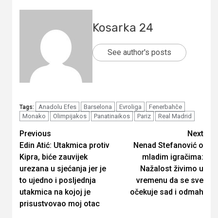
Kosarka 24
See author's posts
Anadolu Efes
Barselona
Evroliga
Fenerbahče
Tags:
Monako
Olimpijakos
Panatinaikos
Pariz
Real Madrid
Continue
Previous
Next
Edin Atić: Utakmica protiv
Nenad Stefanović o
Reading
Kipra, biće zauvijek
mladim igračima:
urezana u sjećanja jer je
Nažalost živimo u
to ujedno i posljednja
vremenu da se sve
utakmica na kojoj je
očekuje sad i odmah
prisustvovao moj otac