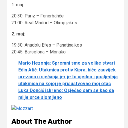
1. maj:
20.30: Pariz – Fenerbahče
21.00: Real Madrid – Olimpijakos
2. maj:
19.30: Anadolu Efes – Panatinaikos
20.45: Barselona – Monako
Mario Hezonja: Spremni smo za velike stvari
Edin Atić: Utakmica protiv Kipra, biće zauvijek
urezana u sjećanja jer je to ujedno i posljednja
utakmica na kojoj je prisustvovao moj otac
Luka Dončić iskreno: Osjećao sam se kao da
mi je srce slomljeno
About The Author