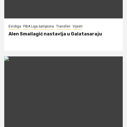
Evroliga
FIBA Liga šampiona
Transferi
Vijesti
Alen Smailagić nastavlja u Galatasaraju