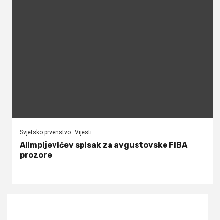
Svjetsko prvenstvo
Vijesti
Alimpijevićev spisak za avgustovske FIBA
prozore