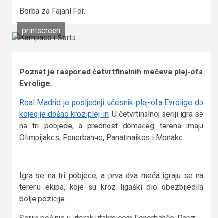
Borba za Fajanl For.
printscreen
Poznat je raspored četvrtfinalnih mečeva plej-ofa
Evrolige.
Real Madrid je posljednji učesnik plej-ofa Evrolige do
kojeg je došao kroz plej-in
. U četvrtinalnoj seriji igra se
na tri pobjede, a prednost domaćeg terena imaju
Olimpijakos, Fenerbahчe, Panatinaikos i Monako.
Igra se na tri pobjede, a prva dva meča igraju se na
terenu ekipa, koje su kroz ligaški dio obezbijedila
bolje pozicije.
Serija počinje u utorak utakmicom Fenerbahče-Pariz.