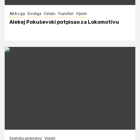
ABA Liga
Evroliga
Ostalo
Transferi
Vijesti
Alekej Pokuševski potpisao za Lokomotivu
Svjetsko prvenstvo
Vijesti