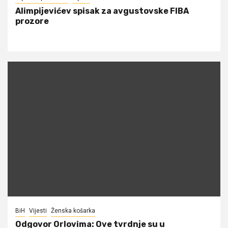
Alimpijevićev spisak za avgustovske FIBA
prozore
BiH
Vijesti
Ženska košarka
Odgovor Orlovima: ​Ove tvrdnje su u