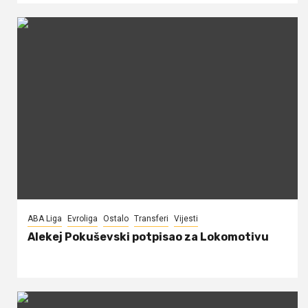
ABA Liga
Evroliga
Ostalo
Transferi
Vijesti
Alekej Pokuševski potpisao za Lokomotivu