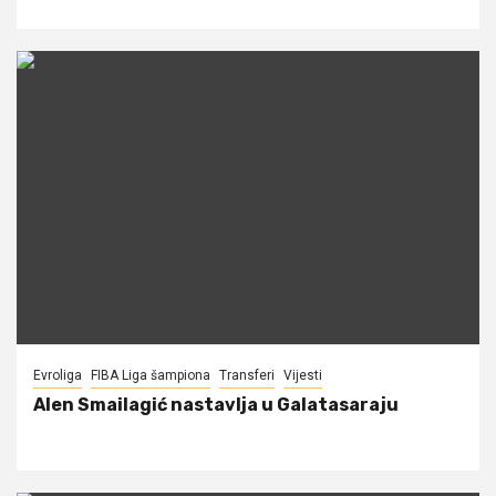
Evroliga
FIBA Liga šampiona
Transferi
Vijesti
Alen Smailagić nastavlja u Galatasaraju