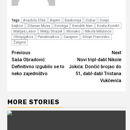
Anadolu Efes
Bajern
Baskonija
Dubai
Dvejn
Tags:
bejkon
Džanan Musa
Evroliga
Kendrik Nan
Kosta Kondić
Matijas Lesor
Metju Strazel
Monako
Nikola Milutinov
Olimpijakos
Panatinaikos
Sarajevo
Silvan Francisko
Žalgiris
Continue
Previous
Next
Saša Obradović:
Novi tripl-dabl Nikole
Reading
Definitivno izgubilo se to
Jokića: Dončić brojao do
neko zajedništvo
51, dabl-dabl Tristana
Vukčevića
MORE STORIES