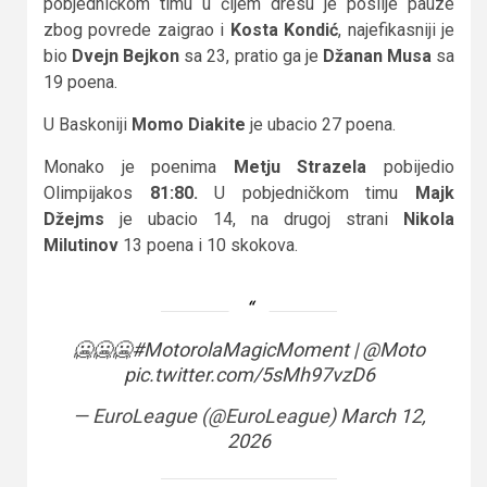
pobjedničkom timu u čijem dresu je poslije pauze
zbog povrede zaigrao i
Kosta Kondić
, najefikasniji je
bio
Dvejn Bejkon
sa 23, pratio ga je
Džanan Musa
sa
19 poena.
U Baskoniji
Momo Diakite
je ubacio 27 poena.
Monako je poenima
Metju Strazela
pobijedio
Olimpijakos
81:80.
U pobjedničkom timu
Majk
Džejms
je ubacio 14, na drugoj strani
Nikola
Milutinov
13 poena i 10 skokova.
🥶🥶🥶
#MotorolaMagicMoment
|
@Moto
pic.twitter.com/5sMh97vzD6
— EuroLeague (@EuroLeague)
March 12,
2026