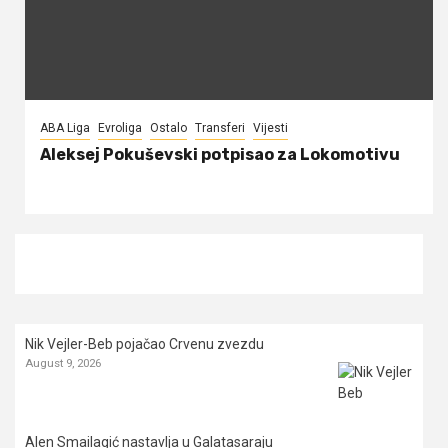
ABA Liga
Evroliga
Ostalo
Transferi
Vijesti
Aleksej Pokuševski potpisao za Lokomotivu
Nik Vejler-Beb pojačao Crvenu zvezdu
August 9, 2026
Alen Smailagić nastavlja u Galatasaraju