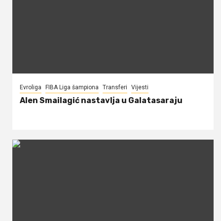
Evroliga
FIBA Liga šampiona
Transferi
Vijesti
Alen Smailagić nastavlja u Galatasaraju