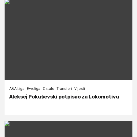
ABA Liga
Evroliga
Ostalo
Transferi
Vijesti
Aleksej Pokuševski potpisao za Lokomotivu