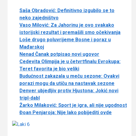
Saša Obradović: Definitivno izgubilo se to
neko zajedništvo
Vaso Milović: Za Jahorinu je ovo svakako
istorijski rezultat i premašili smo očekivanja
Loše drugo poluvrijeme Bosne i poraz u
Mađarskoj
Nenad Čanak potpisao novi ugovor
Cedevita Olimpija je u četvrtfinalu Evrokupa:
Teret favorita je bio veliki
Budućnost zakazala u meču sezone: Ovakvi
porazi mogu da utiču na nastavak sezone
Denver ubjedljiv protiv Hjustona: Jokić novi
tripl-dabl
Žarko Milaković: Sport je igra, ali nije ugodnost
Đoan Penjaroja: Nije lako pobijediti ovde