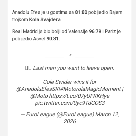
Anadolu Efes je u gostima sa
81:80
pobijedio Bajern
trojkom
Kola Svajdera
.
Real Madrid je bio bolji od Valensije
96:79
i Pariz je
pobijedio Asvel
90:81.
😶‍🌫️ Last man you want to leave open.
Cole Swider wins it for
@AnadoluEfesSK
!
#MotorolaMagicMoment
|
@Moto
https://t.co/07yUFKKHye
pic.twitter.com/0yc9TdGOS3
— EuroLeague (@EuroLeague)
March 12,
2026