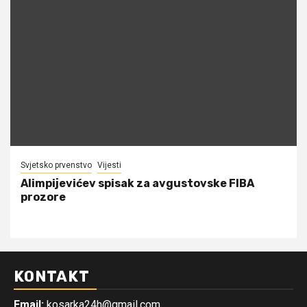
Svjetsko prvenstvo
Vijesti
Alimpijevićev spisak za avgustovske FIBA
prozore
KONTAKT
Email:
kosarka24h@gmail.com