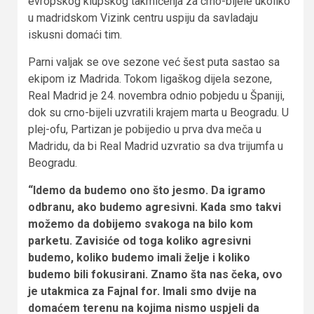
evropskog klupskog takmičenja za crno-bijele ukoliko
u madridskom Vizink centru uspiju da savladaju
iskusni domaći tim.
Parni valjak se ove sezone već šest puta sastao sa
ekipom iz Madrida. Tokom ligaškog dijela sezone,
Real Madrid je 24. novembra odnio pobjedu u Španiji,
dok su crno-bijeli uzvratili krajem marta u Beogradu. U
plej-ofu, Partizan je pobijedio u prva dva meča u
Madridu, da bi Real Madrid uzvratio sa dva trijumfa u
Beogradu.
“Idemo da budemo ono što jesmo. Da igramo
odbranu, ako budemo agresivni. Kada smo takvi
možemo da dobijemo svakoga na bilo kom
parketu. Zavisiće od toga koliko agresivni
budemo, koliko budemo imali želje i koliko
budemo bili fokusirani. Znamo šta nas čeka, ovo
je utakmica za Fajnal for. Imali smo dvije na
domaćem terenu na kojima nismo uspjeli da