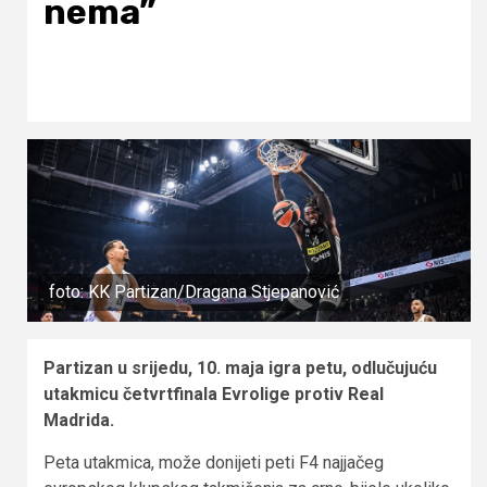
nema”
foto: KK Partizan/Dragana Stjepanović
Partizan u srijedu, 10. maja igra petu, odlučujuću
utakmicu četvrtfinala Evrolige protiv Real
Madrida.
Peta utakmica, može donijeti peti F4 najjačeg