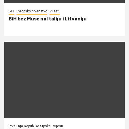
BiH
Evropsko prvenstvo
Vijesti
BiH bez Muse na Italiju i Litvaniju
Prva Liga Republike Srpske
Vijesti