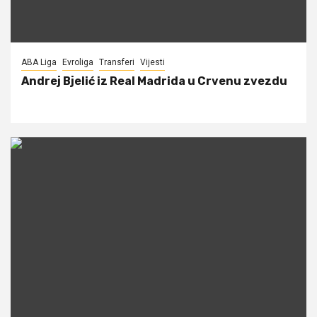
ABA Liga
Evroliga
Transferi
Vijesti
Andrej Bjelić iz Real Madrida u Crvenu zvezdu