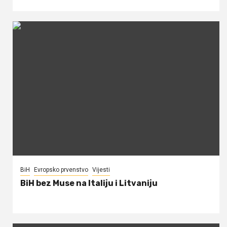
BiH
Evropsko prvenstvo
Vijesti
BiH bez Muse na Italiju i Litvaniju