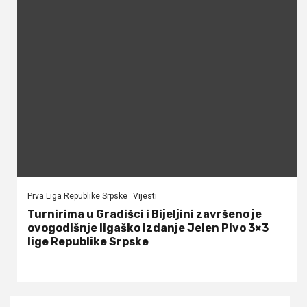
Prva Liga Republike Srpske
Vijesti
Turnirima u Gradišci i Bijeljini završeno je
ovogodišnje ligaško izdanje Jelen Pivo 3×3
lige Republike Srpske