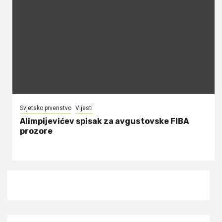
Svjetsko prvenstvo
Vijesti
Alimpijevićev spisak za avgustovske FIBA
prozore