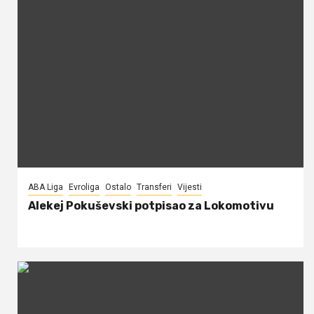
ABA Liga
Evroliga
Ostalo
Transferi
Vijesti
Alekej Pokuševski potpisao za Lokomotivu