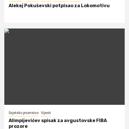
Alekej Pokuševski potpisao za Lokomotivu
Svjetsko prvenstvo
Vijesti
Alimpijevićev spisak za avgustovske FIBA
prozore