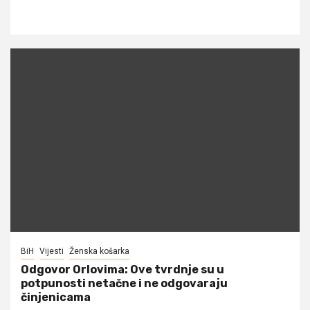
BiH
Vijesti
Ženska košarka
Odgovor Orlovima: ​Ove tvrdnje su u
potpunosti netačne i ne odgovaraju
činjenicama