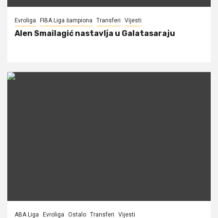
Evroliga
FIBA Liga šampiona
Transferi
Vijesti
Alen Smailagić nastavlja u Galatasaraju
ABA Liga
Evroliga
Ostalo
Transferi
Vijesti