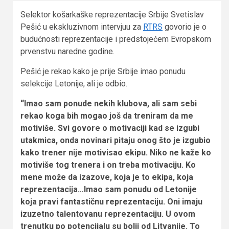
Selektor košarkaške reprezentacije Srbije Svetislav
Pešić u ekskluzivnom intervjuu za
RTRS
govorio je o
budućnosti reprezentacije i predstojećem Evropskom
prvenstvu naredne godine.
Pešić je rekao kako je prije Srbije imao ponudu
selekcije Letonije, ali je odbio.
“Imao sam ponude nekih klubova, ali sam sebi
rekao koga bih mogao još da treniram da me
motiviše. Svi govore o motivaciji kad se izgubi
utakmica, onda novinari pitaju onog što je izgubio
kako trener nije motivisao ekipu. Niko ne kaže ko
motiviše tog trenera i on treba motivaciju. Ko
mene može da izazove, koja je to ekipa, koja
reprezentacija…Imao sam ponudu od Letonije
koja pravi fantastičnu reprezentaciju. Oni imaju
izuzetno talentovanu reprezentaciju. U ovom
trenutku po potencijalu su bolji od Litvanije. To