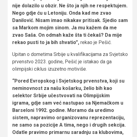
nije dolazilo u obzir. Ne što ja njih ne respektujem.
Nego gdje ću u Letoniju. Onda kad me zvao
Danilović. Nisam imao nikakav pritisak. Sjedio sam
sa Markom mojim sinom. Ja mu kažem da me
zvao Saša. On odmah kaže šta ti čekaš? Da mije
rekao pusti to ja bih shvatio”,
rekao je Pešić.
Upitan o dometima Srbije u kvalifikacijama za Svjetsko
prvenstvo 2023. godine, Pešić je istakao da ga
olimpijski ciklus izuzetno motiviše.
“Pored Evropskog i Svjetskog prvenstva, koji su
neminovnost za našu košarku, želio bih kao
selektor Srbije učestvovati na Olimpijskim
igrama, gdje sam već nastupao sa Njemačkom u
Barseloni 1992. godine. Moramo da uredimo
sistem, napravimo organizovanu reprezentaciju,
ne samo sa pozicije A tima, nego i drugih sekcija.
Odatle pravimo primarnu saradnju sa klubovima,