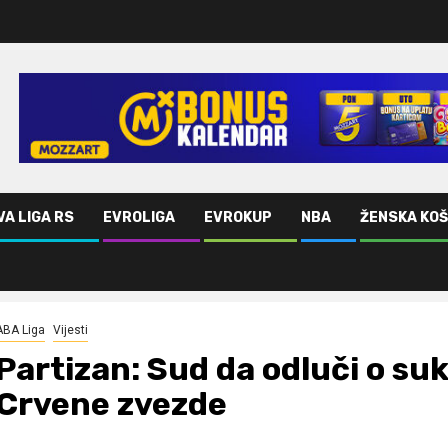
VA LIGA RS
EVROLIGA
EVROKUP
NBA
ŽENSKA KO
i Crvene zvezde
ABA Liga
Vijesti
Partizan: Sud da odluči o su
Crvene zvezde