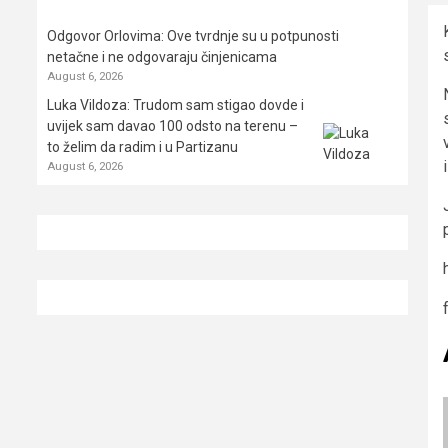
Odgovor Orlovima: ​Ove tvrdnje su u potpunosti
netačne i ne odgovaraju činjenicama
August 6, 2026
Luka Vildoza: Trudom sam stigao dovde i
uvijek sam davao 100 odsto na terenu –
to želim da radim i u Partizanu
August 6, 2026