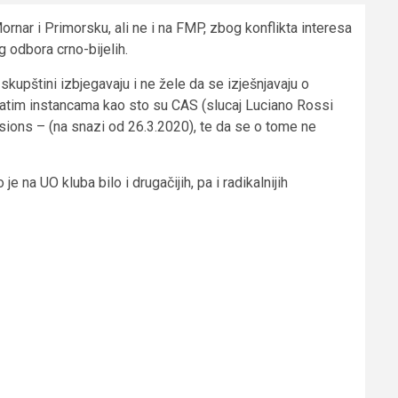
ornar i Primorsku, ali ne i na FMP, zbog konflikta interesa
odbora crno-bijelih.
 skupštini izbjegavaju i ne žele da se izješnjavaju o
atim instancama kao sto su CAS (slucaj Luciano Rossi
isions – (na snazi od 26.3.2020), te da se o tome ne
je na UO kluba bilo i drugačijih, pa i radikalnijih