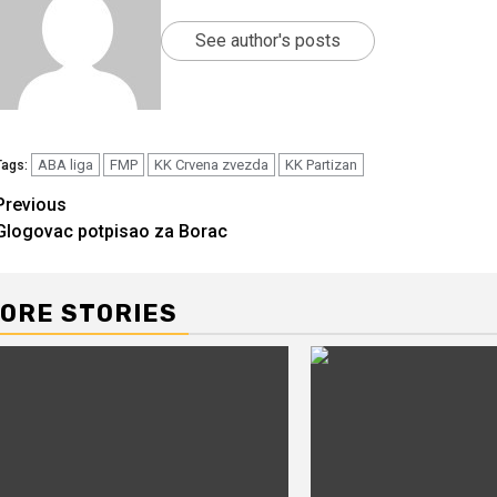
See author's posts
ABA liga
FMP
KK Crvena zvezda
KK Partizan
Tags:
Continue
Previous
Glogovac potpisao za Borac
Reading
ORE STORIES