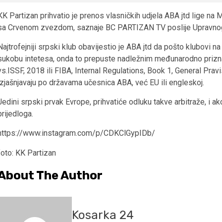
KK Partizan prihvatio je prenos vlasničkih udjela ABA jtd lige na M
sa Crvenom zvezdom, saznaje BC PARTIZAN TV poslije Upravnog 
Najtrofejniji srpski klub obavijestio je ABA jtd da pošto klubovi na
sukobu intetesa, onda to prepuste nadležnim međunarodno prizn
vs.ISSF, 2018 ili FIBA, Internal Regulations, Book 1, General Prav
izjašnjavaju po državama učesnica ABA, već EU ili engleskoj.
Jedini srpski prvak Evrope, prihvatiće odluku takve arbitraže, i ako 
prijedloga.
https://www.instagram.com/p/CDKClGypIDb/
foto: KK Partizan
About The Author
Kosarka 24