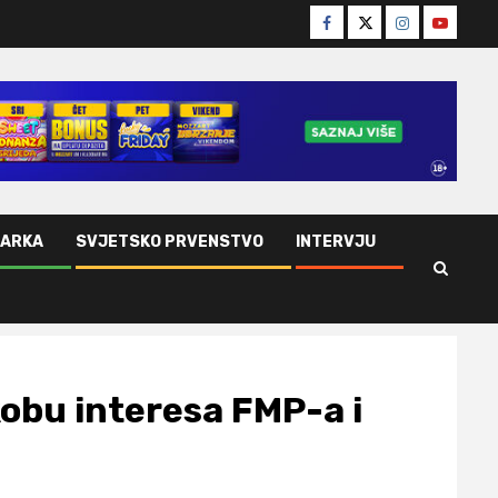
Facebook
Twitter
Instagram
Youtube
ŠARKA
SVJETSKO PRVENSTVO
INTERVJU
kobu interesa FMP-a i