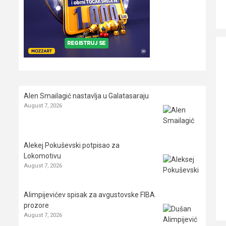
Alen Smailagić nastavlja u Galatasaraju
August 7, 2026
Alekej Pokuševski potpisao za
Lokomotivu
August 7, 2026
Alimpijevićev spisak za avgustovske FIBA
prozore
August 7, 2026