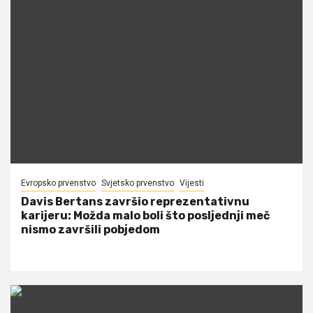
Evropsko prvenstvo
Svjetsko prvenstvo
Vijesti
Davis Bertans završio reprezentativnu
karijeru: Možda malo boli što posljednji meč
nismo završili pobjedom