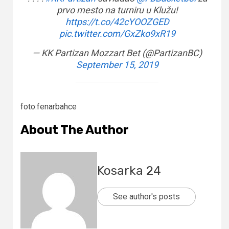
prvo mesto na turniru u Klužu!
https://t.co/42cYOOZGED
pic.twitter.com/GxZko9xR19
— KK Partizan Mozzart Bet (@PartizanBC)
September 15, 2019
foto:fenarbahce
About The Author
Kosarka 24
See author's posts