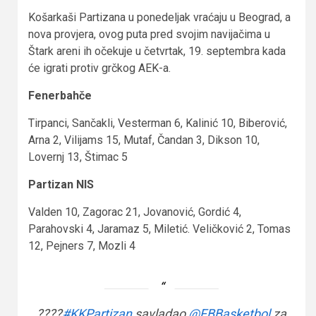
Košarkaši Partizana u ponedeljak vraćaju u Beograd, a
nova provjera, ovog puta pred svojim navijačima u
Štark areni ih očekuje u četvrtak, 19. septembra kada
će igrati protiv grčkog AEK-a.
Fenerbahče
Tirpanci, Sančakli, Vesterman 6, Kalinić 10, Biberović,
Arna 2, Vilijams 15, Mutaf, Čandan 3, Dikson 10,
Lovernj 13, Štimac 5
Partizan NIS
Valden 10, Zagorac 21, Jovanović, Gordić 4,
Parahovski 4, Jaramaz 5, Miletić. Veličković 2, Tomas
12, Pejners 7, Mozli 4
????
#KKPartizan
savladao
@FBBasketbol
za