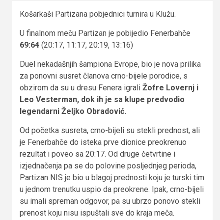
Košarkaši Partizana pobjednici turnira u Klužu.
U finalnom meču Partizan je pobijedio Fenerbahče
69:64
(20:17, 11:17, 20:19, 13:16)
Duel nekadašnjih šampiona Evrope, bio je nova prilika
za ponovni susret članova crno-bijele porodice, s
obzirom da su u dresu Fenera igrali
Žofre Lovernj i
Leo Vesterman, dok ih je sa klupe predvodio
legendarni Željko Obradović.
Od početka susreta, crno-bijeli su stekli prednost, ali
je Fenerbahče do isteka prve dionice preokrenuo
rezultat i poveo sa 20:17. Od druge četvrtine i
izjednačenja pa se do polovine posljednjeg perioda,
Partizan NIS je bio u blagoj prednosti koju je turski tim
u jednom trenutku uspio da preokrene. Ipak, crno-bijeli
su imali spreman odgovor, pa su ubrzo ponovo stekli
prenost koju nisu ispuštali sve do kraja meča.