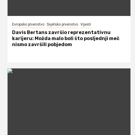
Evropsko prvenstvo
Svjetsko prvenstvo
Vijesti
Davis Bertans završio reprezentativnu
karijeru: Možda malo boli što posljednji meč
nismo završili pobjedom