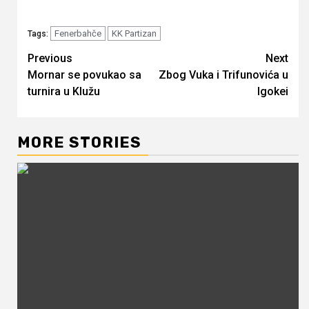
Fenerbahče
KK Partizan
Tags:
Continue
Previous
Next
Mornar se povukao sa
Zbog Vuka i Trifunovića u
Reading
turnira u Klužu
Igokei
MORE STORIES