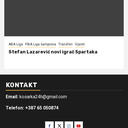
ABA Liga
FIBA Liga šampiona
Transferi
Vijesti
Stefan Lazarević novi igrač Spartaka
KONTAKT
Email:
kosarka24h@gmail.com
Telefon: +387 65 050874
Facebook
Twitter
Instagram
Youtube