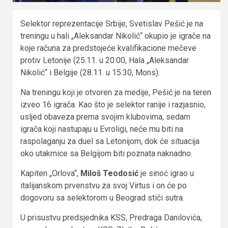
Selektor reprezentacije Srbije, Svetislav Pešić je na
treningu u hali „Aleksandar Nikolić“ okupio je igrače na
koje računa za predstojeće kvalifikacione mečeve
protiv Letonije (25.11. u 20:00, Hala „Aleksandar
Nikolić“ i Belgije (28.11. u 15:30, Mons).
Na treningu koji je otvoren za medije, Pešić je na teren
izveo 16 igrača. Kao što je selektor ranije i razjasnio,
usljed obaveza prema svojim klubovima, sedam
igrača koji nastupaju u Evroligi, neće mu biti na
raspolaganju za duel sa Letonijom, dok će situacija
oko utakmice sa Belgijom biti poznata naknadno.
Kapiten „Orlova“,
Miloš Teodosić
je sinoć igrao u
italijanskom prvenstvu za svoj Virtus i on će po
dogovoru sa selektorom u Beograd stići sutra.
U prisustvu predsjednika KSS, Predraga Danilovića,