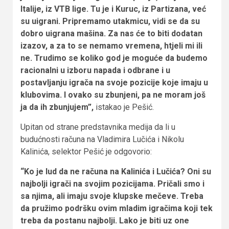
Italije, iz VTB lige. Tu je i Kuruc, iz Partizana, već
su uigrani. Pripremamo utakmicu, vidi se da su
dobro uigrana mašina. Za nas će to biti dodatan
izazov, a za to se nemamo vremena, htjeli mi ili
ne. Trudimo se koliko god je moguće da budemo
racionalni u izboru napada i odbrane i u
postavljanju igrača na svoje pozicije koje imaju u
klubovima. I ovako su zbunjeni, pa ne moram još
ja da ih zbunjujem”,
istakao je Pešić.
Upitan od strane predstavnika medija da li u
budućnosti računa na Vladimira Lučića i Nikolu
Kalinića, selektor Pešić je odgovorio:
“Ko je lud da ne računa na Kalinića i Lučića? Oni su
najbolji igrači na svojim pozicijama. Pričali smo i
sa njima, ali imaju svoje klupske mečeve. Treba
da pružimo podršku ovim mladim igračima koji tek
treba da postanu najbolji. Lako je biti uz one