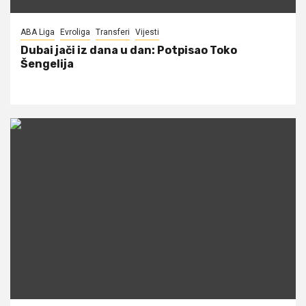
ABA Liga
Evroliga
Transferi
Vijesti
Dubai jači iz dana u dan: Potpisao Toko
Šengelija