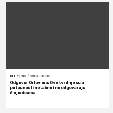
BiH
Vijesti
Ženska košarka
Odgovor Orlovima: ​Ove tvrdnje su u
potpunosti netačne i ne odgovaraju
činjenicama