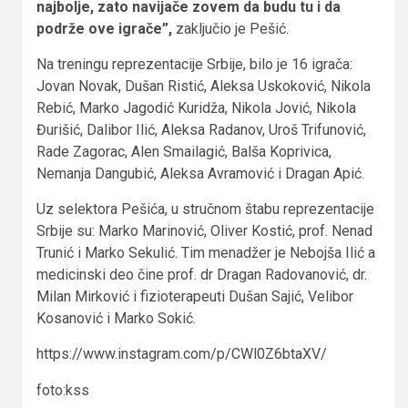
najbolje, zato navijače zovem da budu tu i da
podrže ove igrače”,
zaključio je Pešić.
Na treningu reprezentacije Srbije, bilo je 16 igrača:
Jovan Novak, Dušan Ristić, Aleksa Uskoković, Nikola
Rebić, Marko Jagodić Kuridža, Nikola Jović, Nikola
Đurišić, Dalibor Ilić, Aleksa Radanov, Uroš Trifunović,
Rade Zagorac, Alen Smailagić, Balša Koprivica,
Nemanja Dangubić, Aleksa Avramović i Dragan Apić.
Uz selektora Pešića, u stručnom štabu reprezentacije
Srbije su: Marko Marinović, Oliver Kostić, prof. Nenad
Trunić i Marko Sekulić. Tim menadžer je Nebojša Ilić a
medicinski deo čine prof. dr Dragan Radovanović, dr.
Milan Mirković i fizioterapeuti Dušan Sajić, Velibor
Kosanović i Marko Sokić.
https://www.instagram.com/p/CWl0Z6btaXV/
foto:kss