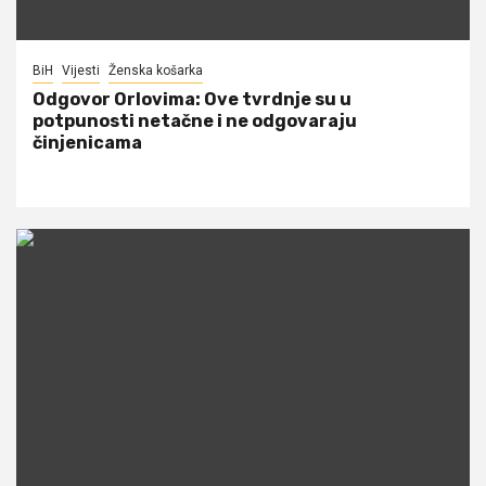
BiH
Vijesti
Ženska košarka
Odgovor Orlovima: ​Ove tvrdnje su u
potpunosti netačne i ne odgovaraju
činjenicama