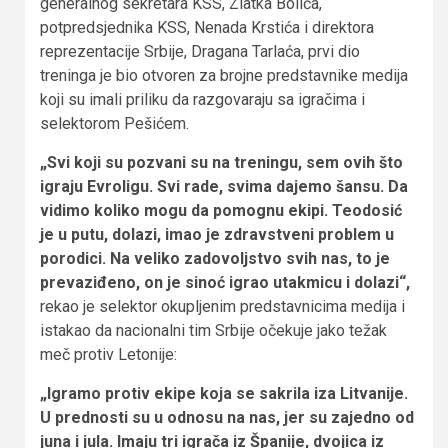
generalnog sekretara KSS, Zlatka Bolića,
potpredsjednika KSS, Nenada Krstića i direktora
reprezentacije Srbije, Dragana Tarlaća, prvi dio
treninga je bio otvoren za brojne predstavnike medija
koji su imali priliku da razgovaraju sa igračima i
selektorom Pešićem.
„Svi koji su pozvani su na treningu, sem ovih što
igraju Evroligu. Svi rade, svima dajemo šansu. Da
vidimo koliko mogu da pomognu ekipi. Teodosić
je u putu, dolazi, imao je zdravstveni problem u
porodici. Na veliko zadovoljstvo svih nas, to je
prevaziđeno, on je sinoć igrao utakmicu i dolazi“,
rekao je selektor okupljenim predstavnicima medija i
istakao da nacionalni tim Srbije očekuje jako težak
meč protiv Letonije:
„Igramo protiv ekipe koja se sakrila iza Litvanije.
U prednosti su u odnosu na nas, jer su zajedno od
juna i jula. Imaju tri igrača iz Španije, dvojica iz