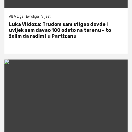
ABA Liga
Evroliga
Vijesti
Luka Vildoza: Trudom sam stigao dovde i
uvijek sam davao 100 odsto na terenu – to
želim da radim i u Partizanu