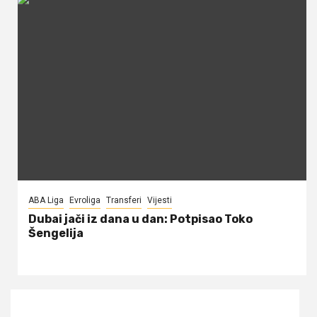
ABA Liga
Evroliga
Transferi
Vijesti
Dubai jači iz dana u dan: Potpisao Toko
Šengelija