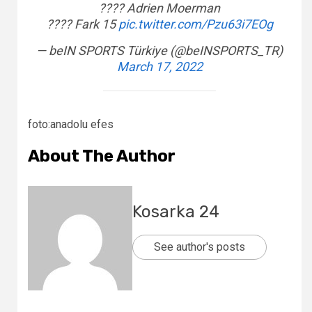
???? Adrien Moerman
???? Fark 15
pic.twitter.com/Pzu63i7EOg
— beIN SPORTS Türkiye (@beINSPORTS_TR)
March 17, 2022
foto:anadolu efes
About The Author
Kosarka 24
See author's posts