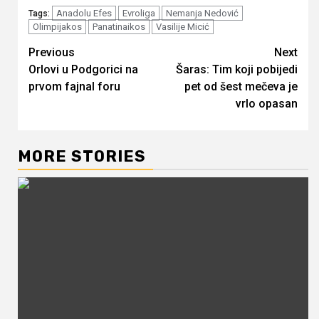
Anadolu Efes
Evroliga
Nemanja Nedović
Tags:
Olimpijakos
Panatinaikos
Vasilije Micić
Continue
Previous
Next
Orlovi u Podgorici na
Šaras: Tim koji pobijedi
Reading
prvom fajnal foru
pet od šest mečeva je
vrlo opasan
MORE STORIES