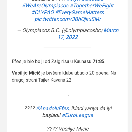
#WeAreOlympiacos
#TogetherWeFight
#OLYPAO
#EveryGameMatters
pic.twitter.com/3BhOjkuSMr
— Olympiacos B.C. (@olympiacosbc)
March
17, 2022
Efes je bio bolji od Žalgirisa u Kaunasu
71:85.
Vasilije Micić
je bivšem klubu ubacio 20 poena. Na
drugoj strani Tajler Kavana 22.
????
#AnadoluEfes
, ikinci yarıya da iyi
başladı!
#EuroLeague
????️ Vasilije Micic