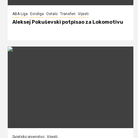
ABA Liga
Evroliga
Ostalo
Transferi
Vijesti
Aleksej Pokuševski potpisao za Lokomotivu
Svjetsko prvenstvo
Vijesti