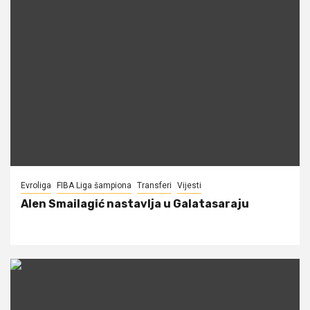
Evroliga
FIBA Liga šampiona
Transferi
Vijesti
Alen Smailagić nastavlja u Galatasaraju