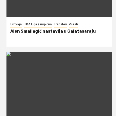
Evroliga
FIBA Liga šampiona
Transferi
Vijesti
Alen Smailagić nastavlja u Galatasaraju