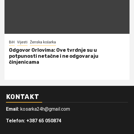
BiH
Vijesti
Ženska košarka
Odgovor Orlovima: ​Ove tvrdnje su u
potpunosti netačne i ne odgovaraju
činjenicama
KONTAKT
Email:
kosarka24h@gmail.com
Telefon: +387 65 050874