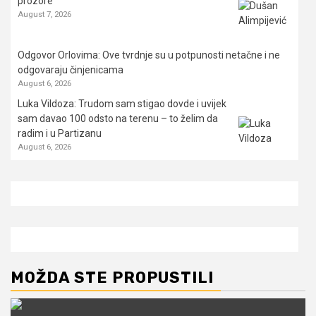
prozore
August 7, 2026
Odgovor Orlovima: ​Ove tvrdnje su u potpunosti netačne i ne
odgovaraju činjenicama
August 6, 2026
Luka Vildoza: Trudom sam stigao dovde i uvijek
sam davao 100 odsto na terenu – to želim da
radim i u Partizanu
August 6, 2026
MOŽDA STE PROPUSTILI