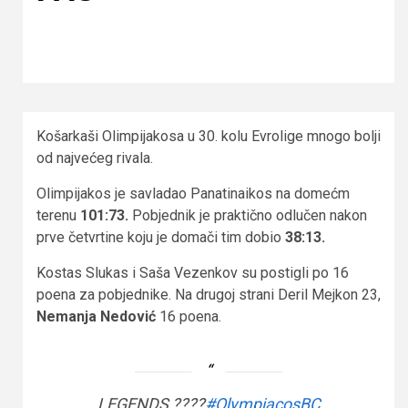
Košarkaši Olimpijakosa u 30. kolu Evrolige mnogo bolji
od najvećeg rivala.
Olimpijakos je savladao Panatinaikos na domećm
terenu
101:73.
Pobjednik je praktično odlučen nakon
prve četvrtine koju je domači tim dobio
38:13.
Kostas Slukas i Saša Vezenkov su postigli po 16
poena za pobjednike. Na drugoj strani Deril Mejkon 23,
Nemanja Nedović
16 poena.
LEGENDS ????
#OlympiacosBC