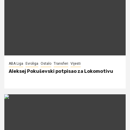
ABA Liga
Evroliga
Ostalo
Transferi
Vijesti
Aleksej Pokuševski potpisao za Lokomotivu