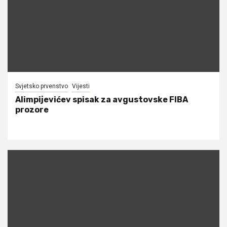
Svjetsko prvenstvo
Vijesti
Alimpijevićev spisak za avgustovske FIBA
prozore