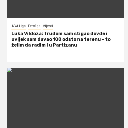
ABA Liga
Evroliga
Vijesti
Luka Vildoza: Trudom sam stigao dovde i
uvijek sam davao 100 odsto na terenu – to
želim da radim i u Partizanu