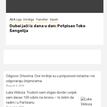
ABA Liga
Evroliga
Transferi
Vijesti
Dubai jači iz dana u dan: Potpisao Toko
Šengelija
Odgovor Orlovima: ​Ove tvrdnje su u potpunosti netačne i ne
odgovaraju činjenicama
August 6, 2026
Luka Vildoza: Trudom sam stigao dovde i uvijek
sam davao 100 odsto na terenu – to želim da
radim i u Partizanu