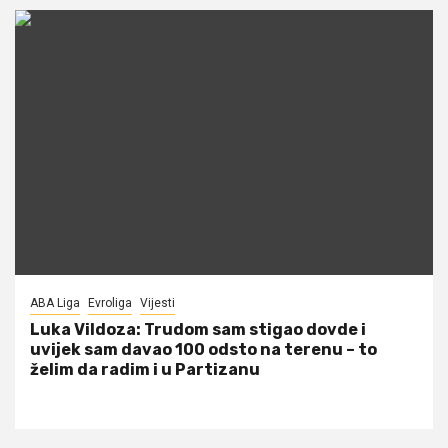
ABA Liga
Evroliga
Vijesti
Luka Vildoza: Trudom sam stigao dovde i
uvijek sam davao 100 odsto na terenu – to
želim da radim i u Partizanu