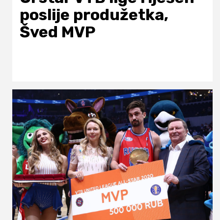
poslije produžetka,
Šved MVP