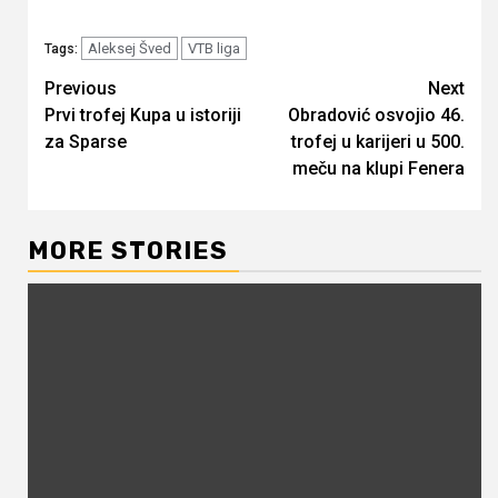
Aleksej Šved
VTB liga
Tags:
Continue
Previous
Next
Prvi trofej Kupa u istoriji
Obradović osvojio 46.
Reading
za Sparse
trofej u karijeri u 500.
meču na klupi Fenera
MORE STORIES