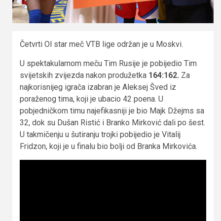
Četvrti Ol star meč VTB lige održan je u Moskvi.
U spektakularnom meču Tim Rusije je pobijedio Tim
svijetskih zvijezda nakon produžetka
164:162.
Za
najkorisnijeg igrača izabran je Aleksej Šved iz
poraženog tima, koji je ubacio 42 poena. U
pobjedničkom timu najefikasniji je bio Majk Džejms sa
32, dok su Dušan Ristić i Branko Mirković dali po šest.
U takmičenju u šutiranju trojki pobijedio je Vitalij
Fridzon, koji je u finalu bio bolji od Branka Mirkovića.