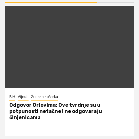
BiH
Vijesti
Ženska košarka
Odgovor Orlovima: ​Ove tvrdnje su u
potpunosti netačne i ne odgovaraju
činjenicama