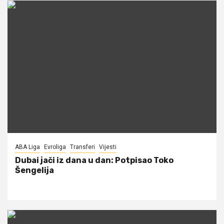
ABA Liga
Evroliga
Transferi
Vijesti
Dubai jači iz dana u dan: Potpisao Toko
Šengelija