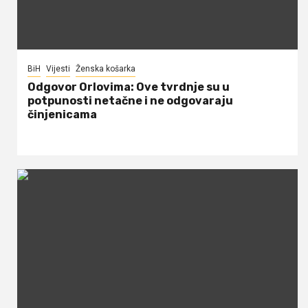
BiH
Vijesti
Ženska košarka
Odgovor Orlovima: ​Ove tvrdnje su u
potpunosti netačne i ne odgovaraju
činjenicama