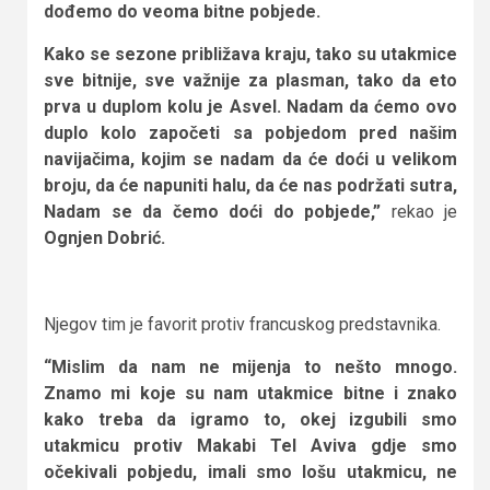
dođemo do veoma bitne pobjede.
Kako se sezone približava kraju, tako su utakmice
sve bitnije, sve važnije za plasman, tako da eto
prva u duplom kolu je Asvel. Nadam da ćemo ovo
duplo kolo započeti sa pobjedom pred našim
navijačima, kojim se nadam da će doći u velikom
broju, da će napuniti halu, da će nas podržati sutra,
Nadam se da čemo doći do pobjede,”
rekao je
Ognjen Dobrić.
Njegov tim je favorit protiv francuskog predstavnika.
“Mislim da nam ne mijenja to nešto mnogo.
Znamo mi koje su nam utakmice bitne i znako
kako treba da igramo to, okej izgubili smo
utakmicu protiv Makabi Tel Aviva gdje smo
očekivali pobjedu, imali smo lošu utakmicu, ne