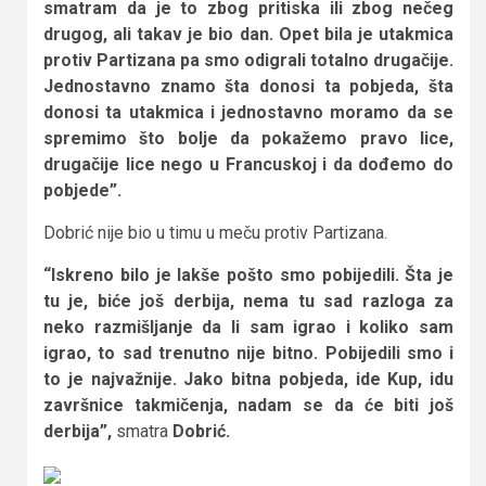
smatram da je to zbog pritiska ili zbog nečeg
drugog, ali takav je bio dan. Opet bila je utakmica
protiv Partizana pa smo odigrali totalno drugačije.
Jednostavno znamo šta donosi ta pobjeda, šta
donosi ta utakmica i jednostavno moramo da se
spremimo što bolje da pokažemo pravo lice,
drugačije lice nego u Francuskoj i da dođemo do
pobjede”.
Dobrić nije bio u timu u meču protiv Partizana.
“Iskreno bilo je lakše pošto smo pobijedili. Šta je
tu je, biće još derbija, nema tu sad razloga za
neko razmišljanje da li sam igrao i koliko sam
igrao, to sad trenutno nije bitno. Pobijedili smo i
to je najvažnije. Jako bitna pobjeda, ide Kup, idu
završnice takmičenja, nadam se da će biti još
derbija”,
smatra
Dobrić.