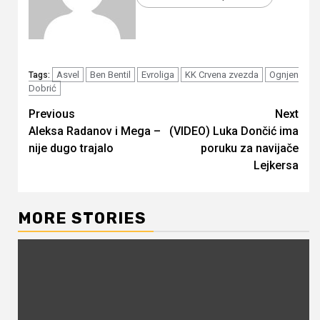
Asvel
Ben Bentil
Evroliga
KK Crvena zvezda
Ognjen
Tags:
Dobrić
Continue
Previous
Next
Aleksa Radanov i Mega –
(VIDEO) Luka Dončić ima
Reading
nije dugo trajalo
poruku za navijače
Lejkersa
MORE STORIES