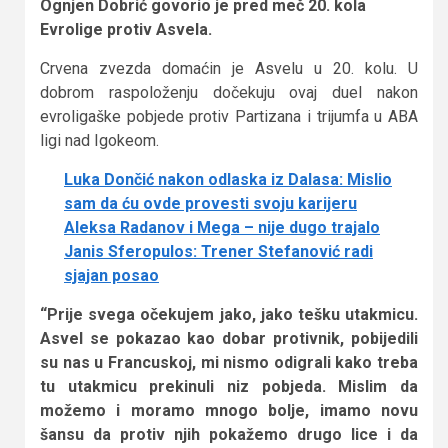
Ognjen Dobrić govorio je pred meč 20. kola
Evrolige protiv Asvela.
Crvena zvezda domaćin je Asvelu u 20. kolu. U
dobrom raspoloženju dočekuju ovaj duel nakon
evroligaške pobjede protiv Partizana i trijumfa u ABA
ligi nad Igokeom.
Luka Dončić nakon odlaska iz Dalasa: Mislio
sam da ću ovde provesti svoju karijeru
Aleksa Radanov i Mega – nije dugo trajalo
Janis Sferopulos: Trener Stefanović radi
sjajan posao
“Prije svega očekujem jako, jako tešku utakmicu.
Asvel se pokazao kao dobar protivnik, pobijedili
su nas u Francuskoj, mi nismo odigrali kako treba
tu utakmicu prekinuli niz pobjeda. Mislim da
možemo i moramo mnogo bolje, imamo novu
šansu da protiv njih pokažemo drugo lice i da