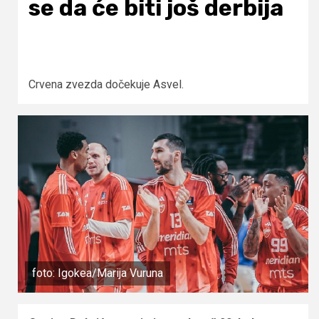
se da će biti još derbija
Crvena zvezda dočekuje Asvel.
foto: Igokea/Marija Vuruna