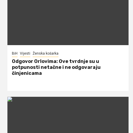
BiH
Vijesti
Ženska košarka
Odgovor Orlovima: ​Ove tvrdnje su u
potpunosti netačne i ne odgovaraju
činjenicama