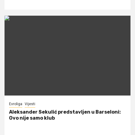
Evroliga
Vijesti
Aleksander Sekulić predstavljen u Barseloni:
Ovo nije samo klub