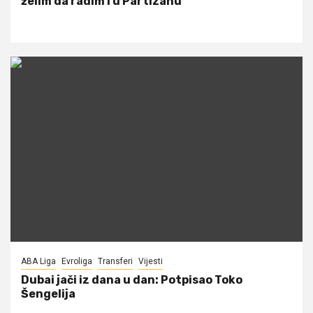
želim da radim i u Partizanu
ABA Liga
Evroliga
Transferi
Vijesti
Dubai jači iz dana u dan: Potpisao Toko
Šengelija