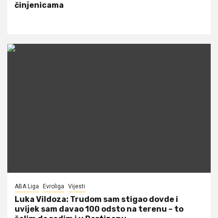
činjenicama
ABA Liga
Evroliga
Vijesti
Luka Vildoza: Trudom sam stigao dovde i
uvijek sam davao 100 odsto na terenu – to