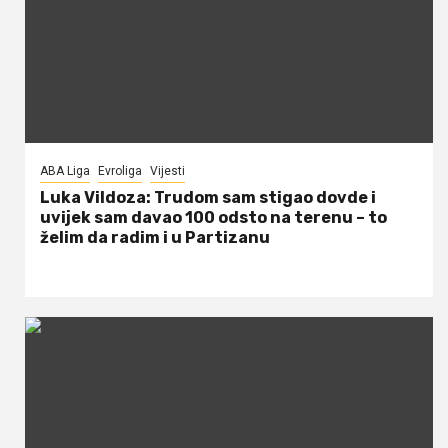
ABA Liga
Evroliga
Vijesti
Luka Vildoza: Trudom sam stigao dovde i
uvijek sam davao 100 odsto na terenu – to
želim da radim i u Partizanu