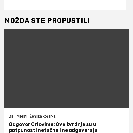
MOŽDA STE PROPUSTILI
BiH
Vijesti
Ženska košarka
Odgovor Orlovima: ​Ove tvrdnje su u
potpunosti netačne i ne odgovaraju