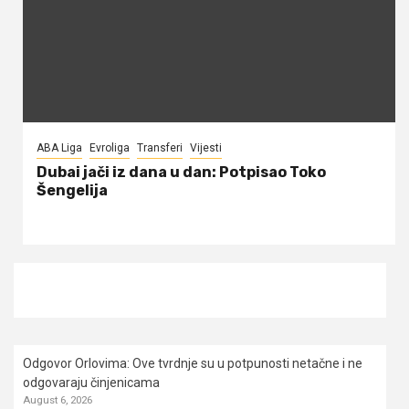
ABA Liga
Evroliga
Transferi
Vijesti
Dubai jači iz dana u dan: Potpisao Toko
Šengelija
Odgovor Orlovima: ​Ove tvrdnje su u potpunosti netačne i ne
odgovaraju činjenicama
August 6, 2026