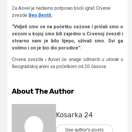
Za Asvel je nedavno potpisao bivši igrač Crvene
zvezde
Ben Bentil.
“Vidjeli smo se na početku sezone i pričali smo o
sezoni u kojoj smo bili zajedno u Crvenoj zvezdi i
stvarno nam je bilo lijepo, uživali smo. Svi ga
volimo i on je bio dio porodice”.
Crvena zvezda i Asvel će snage odmeriti u utorak u
Beogradskoj areni sa početkom od 20 časova.
About The Author
Kosarka 24
See author's posts