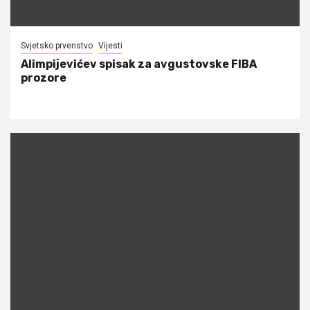
Svjetsko prvenstvo
Vijesti
Alimpijevićev spisak za avgustovske FIBA
prozore