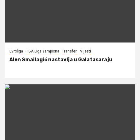
Evroliga
FIBA Liga šampiona
Transferi
Vijesti
Alen Smailagić nastavlja u Galatasaraju