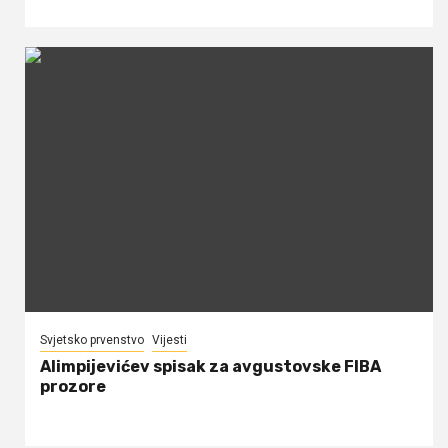
Svjetsko prvenstvo
Vijesti
Alimpijevićev spisak za avgustovske FIBA
prozore