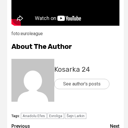
foto:euroleague
About The Author
Kosarka 24
See author's posts
Anadolu Efes
Evroliga
Šejn Larkin
Tags:
Continue
Previous
Next