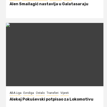
Alen Smailagić nastavlja u Galatasaraju
ABA Liga
Evroliga
Ostalo
Transferi
Vijesti
Alekej Pokuševski potpisao za Lokomotivu