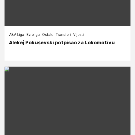
ABA Liga
Evroliga
Ostalo
Transferi
Vijesti
Alekej Pokuševski potpisao za Lokomotivu