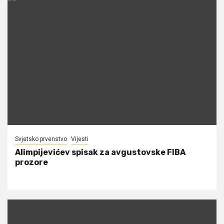
Svjetsko prvenstvo
Vijesti
Alimpijevićev spisak za avgustovske FIBA
prozore