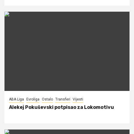
ABA Liga
Evroliga
Ostalo
Transferi
Vijesti
Alekej Pokuševski potpisao za Lokomotivu