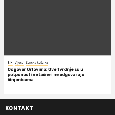
BiH
Vijesti
Ženska košarka
Odgovor Orlovima: ​Ove tvrdnje su u
potpunosti netačne i ne odgovaraju
činjenicama
KONTAKT