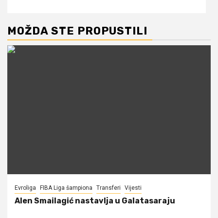
MOŽDA STE PROPUSTILI
Evroliga
FIBA Liga šampiona
Transferi
Vijesti
Alen Smailagić nastavlja u Galatasaraju