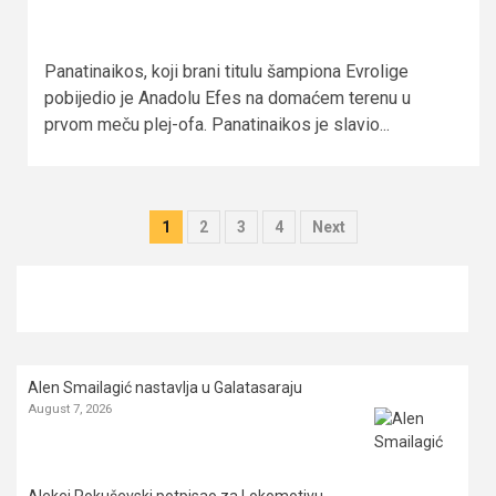
Panatinaikos, koji brani titulu šampiona Evrolige
pobijedio je Anadolu Efes na domaćem terenu u
prvom meču plej-ofa. Panatinaikos je slavio...
Posts
1
2
3
4
Next
pagination
Alen Smailagić nastavlja u Galatasaraju
August 7, 2026
Alekej Pokuševski potpisao za Lokomotivu