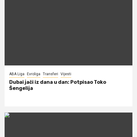
ABA Liga
Evroliga
Transferi
Vijesti
Dubai jači iz dana u dan: Potpisao Toko
Šengelija