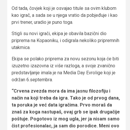
Od tada, čovjek koji je osvajao titule sa ovim klubom
kao igrač, a sada se u njega vratio da pobjeđuje i kao
prvi trener, uradio je puno toga.
Stigli su novi igrači, ekipa je obavila bazični dio
priprema na Kopaoniku, i odigrala nekoliko pripremnih
utakmica.
Ekipa se polako priprema za novu sezonu koja će biti
izuzetno izazovna iz više razloga, a svoje zvanično
predstavljanje imala je na Media Day Evrolige koji je
održan 6.septembra.
“Crvena zvezda mora da ima jasnu filozofiju i
način na koji treba da igra. Tako je od prvog dana,
ta poruka je već data igračima. Prvo moraš da
znaš za koga nastupaš, ovaj grb se ipak drugačije
poštuje. Pogotovo iz mog ugla, jer ja nisam samo
čist profesionalac, ja sam dio porodice. Meni ovo