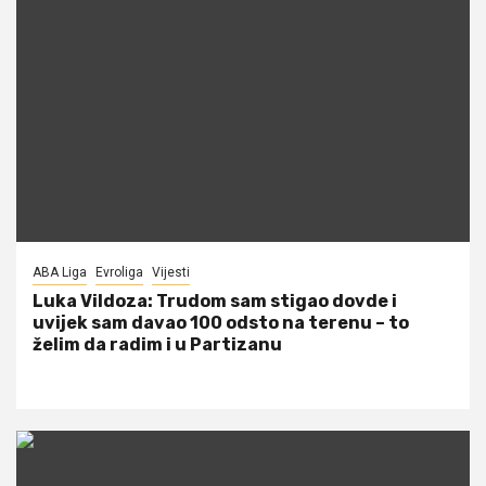
ABA Liga
Evroliga
Vijesti
Luka Vildoza: Trudom sam stigao dovde i
uvijek sam davao 100 odsto na terenu – to
želim da radim i u Partizanu