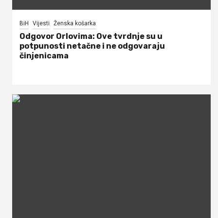
BiH
Vijesti
Ženska košarka
Odgovor Orlovima: ​Ove tvrdnje su u
potpunosti netačne i ne odgovaraju
činjenicama