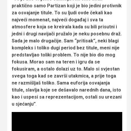
praktično samo Partizan koji je bio jedini protivnik
za osvajanje titule. To su ljudi ovde čekali kao
najveći momenat, najveći događaj i sva ta
atmosfere koja se kreirala kada su bili prisutni i
jedni i drugi navijači pružalo je neku posebnu draž.
Sada je malo drugačije. Sam “pritisak”, neki blagi
kompleks i toliko dugi period bez titule, meni nije
predstavljao toliki problem. To nije bio dio mog
fokusa. Morao sam na teren i igru da se
fokusiram, a ostalo dolazi uz to. Malo si svjestan
svega toga kad se završi utakmica, a prije toga
ne razmišljaš toliko. Sama euforija osvajanja
titule, slavlja koje se dešavalo narednih dana, isto
kao i uspesi sa reprezentacijom, ostali su urezani
u sjećanju”
.