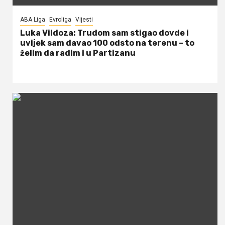
ABA Liga
Evroliga
Vijesti
Luka Vildoza: Trudom sam stigao dovde i
uvijek sam davao 100 odsto na terenu – to
želim da radim i u Partizanu