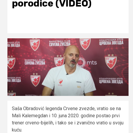
porodice (VIDEO)
Saša Obradović legenda Crvene zvezde, vratio se na
Mali Kalemegdan i 10. juna 2020. godine postao prvi
trener crveno-bijelih, i tako se i zvanično vratio u svoju
kuću.