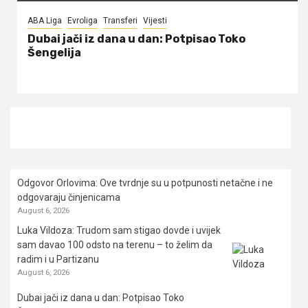
ABA Liga
Evroliga
Transferi
Vijesti
Dubai jači iz dana u dan: Potpisao Toko
Šengelija
Odgovor Orlovima: ​Ove tvrdnje su u potpunosti netačne i ne
odgovaraju činjenicama
August 6, 2026
Luka Vildoza: Trudom sam stigao dovde i uvijek
sam davao 100 odsto na terenu – to želim da
radim i u Partizanu
August 6, 2026
Dubai jači iz dana u dan: Potpisao Toko