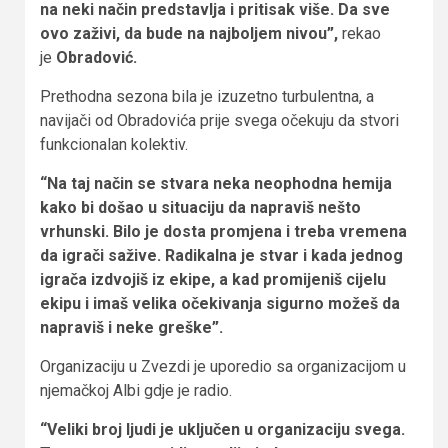
na neki način predstavlja i pritisak više. Da sve
ovo zaživi, da bude na najboljem nivou”,
rekao
je
Obradović.
Prethodna sezona bila je izuzetno turbulentna, a
navijači od Obradovića prije svega očekuju da stvori
funkcionalan kolektiv.
“Na taj način se stvara neka neophodna hemija
kako bi došao u situaciju da napraviš nešto
vrhunski. Bilo je dosta promjena i treba vremena
da igrači sažive. Radikalna je stvar i kada jednog
igrača izdvojiš iz ekipe, a kad promijeniš cijelu
ekipu i imaš velika očekivanja sigurno možeš da
napraviš i neke greške”.
Organizaciju u Zvezdi je uporedio sa organizacijom u
njemačkoj Albi gdje je radio.
“Veliki broj ljudi je uključen u organizaciju svega.