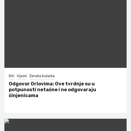
BiH
Vijesti
Ženska košarka
Odgovor Orlovima: ​Ove tvrdnje su u
potpunosti netačne i ne odgovaraju
činjenicama