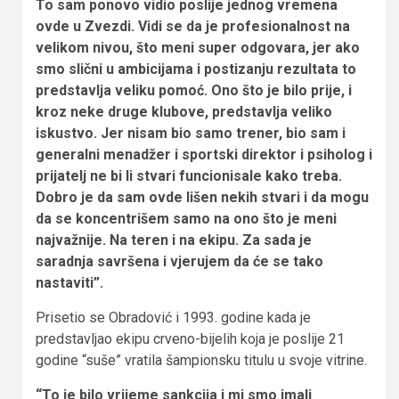
To sam ponovo vidio poslije jednog vremena
ovde u Zvezdi. Vidi se da je profesionalnost na
velikom nivou, što meni super odgovara, jer ako
smo slični u ambicijama i postizanju rezultata to
predstavlja veliku pomoć. Ono što je bilo prije, i
kroz neke druge klubove, predstavlja veliko
iskustvo. Jer nisam bio samo trener, bio sam i
generalni menadžer i sportski direktor i psiholog i
prijatelj ne bi li stvari funcionisale kako treba.
Dobro je da sam ovde lišen nekih stvari i da mogu
da se koncentrišem samo na ono što je meni
najvažnije. Na teren i na ekipu. Za sada je
saradnja savršena i vjerujem da će se tako
nastaviti”.
Prisetio se Obradović i 1993. godine kada je
predstavljao ekipu crveno-bijelih koja je poslije 21
godine “suše” vratila šampionsku titulu u svoje vitrine.
“To je bilo vrijeme sankcija i mi smo imali