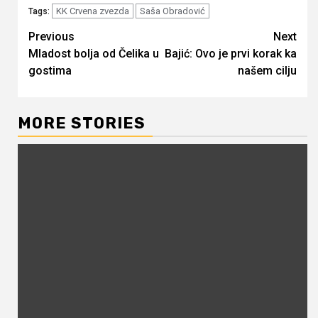
KK Crvena zvezda
Saša Obradović
Tags:
Continue
Previous
Next
Mladost bolja od Čelika u
Bajić: Ovo je prvi korak ka
Reading
gostima
našem cilju
MORE STORIES