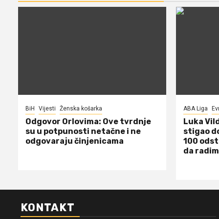
BiH
Vijesti
Ženska košarka
ABA Liga
Ev
Odgovor Orlovima: ​Ove tvrdnje
Luka Vil
su u potpunosti netačne i ne
stigao d
odgovaraju činjenicama
100 odst
da radim
KONTAKT