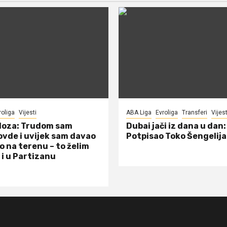
roliga
Vijesti
ABA Liga
Evroliga
Transferi
Vijest
doza: Trudom sam
Dubai jači iz dana u dan:
ovde i uvijek sam davao
Potpisao Toko Šengelija
o na terenu – to želim
 i u Partizanu