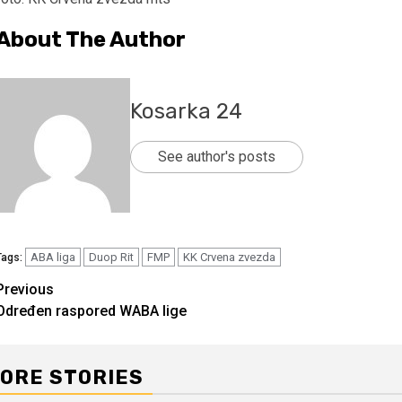
About The Author
Kosarka 24
See author's posts
ABA liga
Duop Rit
FMP
KK Crvena zvezda
Tags:
Continue
Previous
Određen raspored WABA lige
Reading
ORE STORIES