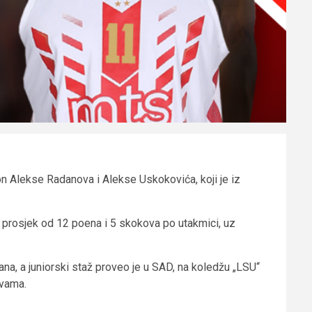
kon Alekse Radanova i Alekse Uskokovića, koji je iz
e prosjek od 12 poena i 5 skokova po utakmici, uz
ana, a juniorski staž proveo je u SAD, na koledžu „LSU“
avama.