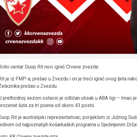
Krilni centar Duop Rit novi igrač Crvene zvezde.
Rit je iz FMP-a, prešao u Zvezdu i on je treći igrač ovog ljeta na
Železnika prešao u Zvezdu.
U prethodnoj sezoni ostavio je odličan utisak u ABA ligi – Imao j
procenat šuta za tri poena od skoro 43 posto.
Duop Rit je australijski reprezentativac, porijeklom iz Južnog Sud
jednom od najpoznatijih košarkaških programa u Sjedinjenim Drž
foto: KK Crvena zvezda mts