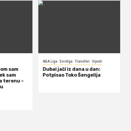
ABA Liga
Evroliga
Transferi
Vijesti
dom sam
Dubai jači iz dana u dan:
jek sam
Potpisao Toko Šengelija
a terenu –
 u