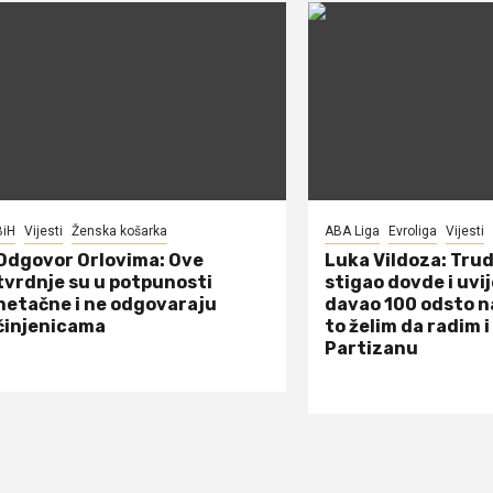
BiH
Vijesti
Ženska košarka
ABA Liga
Evroliga
Vijesti
Odgovor Orlovima: ​Ove
Luka Vildoza: Tru
tvrdnje su u potpunosti
stigao dovde i uvi
netačne i ne odgovaraju
davao 100 odsto n
činjenicama
to želim da radim i
Partizanu