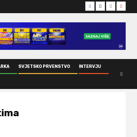
Facebook
Twitter
Instagram
Youtub
ARKA
SVJETSKO PRVENSTVO
INTERVJU
tima