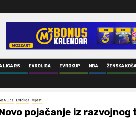
A LIGA RS
EVROLIGA
EVROKUP
NBA
ŽENSKA KOŠ
ABA Liga
Evroliga
Vijesti
Novo pojačanje iz razvojnog 