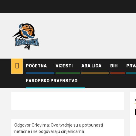
Skip
to
content
POČETNA
VIJESTI
ABA LIGA
BIH
PRV
EVROPSKO PRVENSTVO
Home
ABA Liga
Novo pojačanje iz razvojnog tima
Odgovor Orlovima: ​Ove tvrdnje su u potpunosti
netačne i ne odgovaraju činjenicama