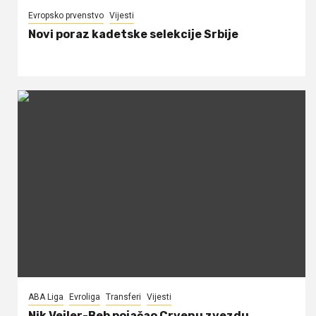
Evropsko prvenstvo
Vijesti
Novi poraz kadetske selekcije Srbije
ABA Liga
Evroliga
Transferi
Vijesti
Nik Vejler-Beb pojačao Crvenu zvezdu