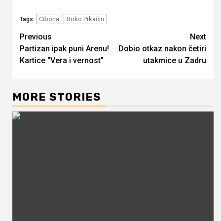
Cibona
Roko Prkačin
Tags:
Continue
Previous
Next
Partizan ipak puni Arenu!
Dobio otkaz nakon četiri
Reading
Kartice “Vera i vernost”
utakmice u Zadru
MORE STORIES