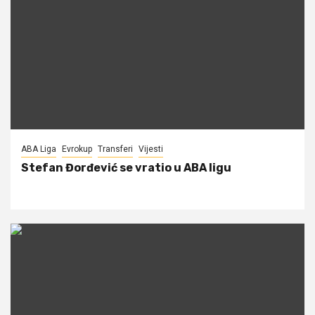
ABA Liga
Evrokup
Transferi
Vijesti
Stefan Đorđević se vratio u ABA ligu