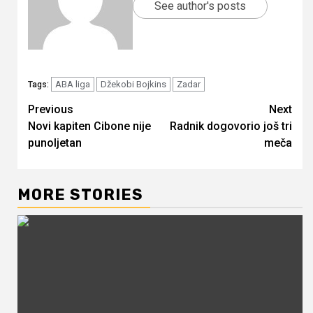
See author's posts
ABA liga
Džekobi Bojkins
Zadar
Tags:
Continue
Previous
Next
Novi kapiten Cibone nije
Radnik dogovorio još tri
Reading
punoljetan
meča
MORE STORIES