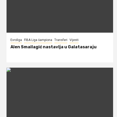
Evroliga
FIBA Liga šampiona
Transferi
Vijesti
Alen Smailagić nastavlja u Galatasaraju