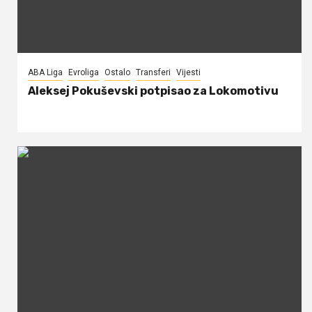
ABA Liga
Evroliga
Ostalo
Transferi
Vijesti
Aleksej Pokuševski potpisao za Lokomotivu