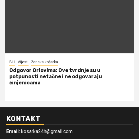
BiH
Vijesti
Ženska košarka
Odgovor Orlovima: ​Ove tvrdnje su u
potpunosti netačne i ne odgovaraju
činjenicama
KONTAKT
Email:
kosarka24h@gmail.com