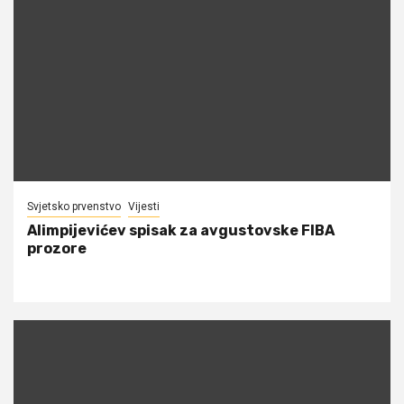
Svjetsko prvenstvo
Vijesti
Alimpijevićev spisak za avgustovske FIBA
prozore