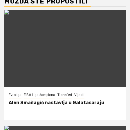
MOŽDA STE PROPUSTILI
Evroliga
FIBA Liga šampiona
Transferi
Vijesti
Alen Smailagić nastavlja u Galatasaraju