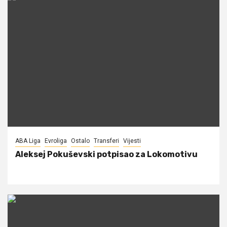
ABA Liga
Evroliga
Ostalo
Transferi
Vijesti
Aleksej Pokuševski potpisao za Lokomotivu