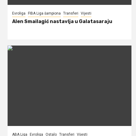
Evroliga
FIBA Liga šampiona
Transferi
Vijesti
Alen Smailagić nastavlja u Galatasaraju
ABA Liga
Evroliga
Ostalo
Transferi
Vijesti