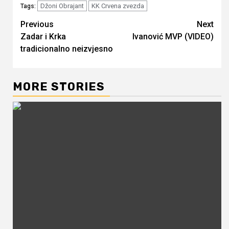
Džoni Obrajant
KK Crvena zvezda
Tags:
Continue
Previous
Next
Zadar i Krka
Ivanović MVP (VIDEO)
Reading
tradicionalno neizvjesno
MORE STORIES