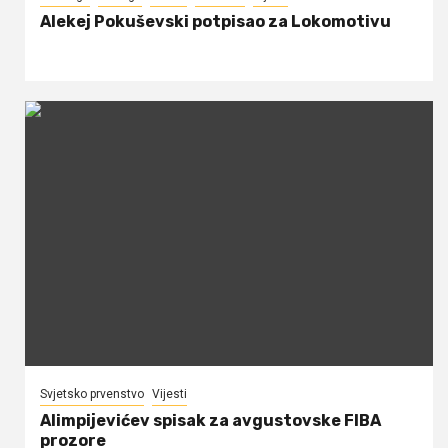
Alekej Pokuševski potpisao za Lokomotivu
Svjetsko prvenstvo
Vijesti
Alimpijevićev spisak za avgustovske FIBA
prozore