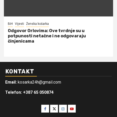
BiH
Vijesti
Ženska košarka
Odgovor Orlovima: ​Ove tvrdnje su u
potpunosti netačne i ne odgovaraju
činjenicama
KONTAKT
Email:
kosarka24h@gmail.com
Telefon: +387 65 050874
Facebook
Twitter
Instagram
Youtube