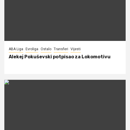
ABA Liga
Evroliga
Ostalo
Transferi
Vijesti
Alekej Pokuševski potpisao za Lokomotivu