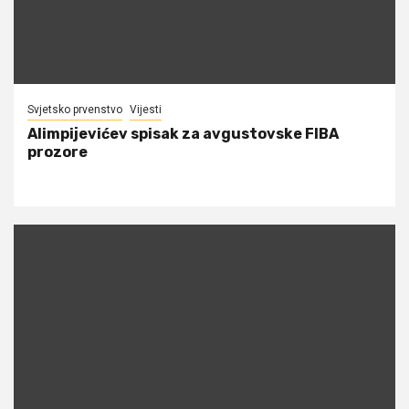
Svjetsko prvenstvo
Vijesti
Alimpijevićev spisak za avgustovske FIBA
prozore