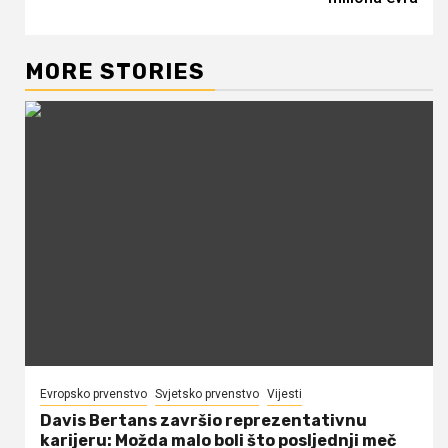
MORE STORIES
Evropsko prvenstvo
Svjetsko prvenstvo
Vijesti
Davis Bertans završio reprezentativnu
karijeru: Možda malo boli što posljednji meč