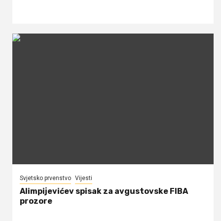
Svjetsko prvenstvo
Vijesti
Alimpijevićev spisak za avgustovske FIBA
prozore