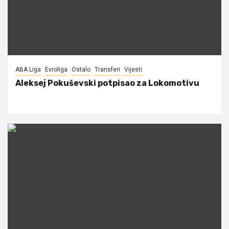
ABA Liga
Evroliga
Ostalo
Transferi
Vijesti
Aleksej Pokuševski potpisao za Lokomotivu