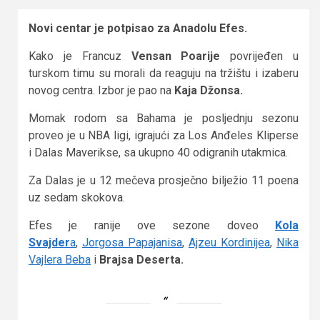
Novi centar je potpisao za Anadolu Efes.
Kako je Francuz
Vensan Poarije
povrijeđen u
turskom timu su morali da reaguju na tržištu i izaberu
novog centra. Izbor je pao na
Kaja Džonsa.
Momak rodom sa Bahama je posljednju sezonu
proveo je u NBA ligi, igrajući za Los Anđeles Kliperse
i Dalas Maverikse, sa ukupno 40 odigranih utakmica.
Za Dalas je u 12 mečeva prosječno bilježio 11 poena
uz sedam skokova.
Efes je ranije ove sezone doveo
Kola
Svajder
a
,
Jorgosa Papajanisa
,
Ajzeu Kordinijea
,
Nika
Vajlera Beba
i
Brajsa Deserta.