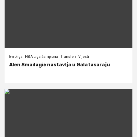
Evroliga
FIBA Liga šampiona
Transferi
Vijesti
Alen Smailagić nastavlja u Galatasaraju