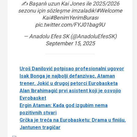
✍️ Başarılı uzun Kai Jones ile 2025/2026
sezonu için sözleşme imzaladık!
#Welcome
Kai
#BenimYerimBurası
pic.twitter.com/FYJ01bag9U
— Anadolu Efes SK (@AnadoluEfesSK)
September 15, 2025
Uroš Danilović potpisao profesionalni ugovor
Isak Bonga je najbolji defanzivac, Ataman
trener, Jokić u drugoj petorci Eurobasketa
Alan Ibrahimagić prvi asistent koji je osvojio
Evrobasket
Ergin Ataman: Kada god izgubim nema
pozitivnih stvari
Grčka je treća na Eurobasketu: Drama u finišu,
Jantunen tragičar