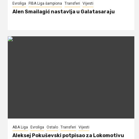
Evroliga
FIBA Liga šampiona
Transferi
Vijesti
Alen Smailagić nastavlja u Galatasaraju
ABA Liga
Evroliga
Ostalo
Transferi
Vijesti
Aleksej Pokuševski potpisao za Lokomotivu