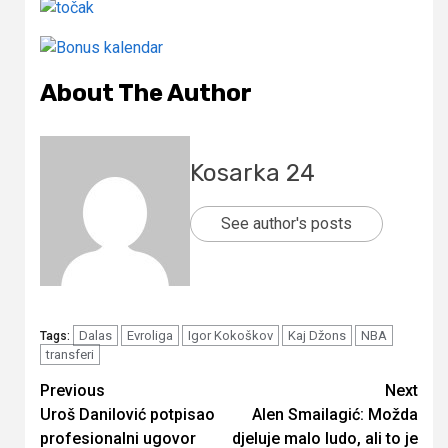
About The Author
Kosarka 24
See author's posts
Dalas
Evroliga
Igor Kokoškov
Kaj Džons
NBA
Tags:
transferi
Continue
Previous
Next
Uroš Danilović potpisao
Alen Smailagić: Možda
Reading
profesionalni ugovor
djeluje malo ludo, ali to je