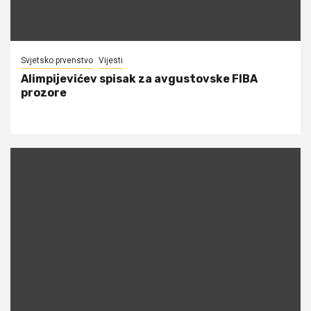
Svjetsko prvenstvo
Vijesti
Alimpijevićev spisak za avgustovske FIBA
prozore