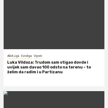
ABA Liga
Evroliga
Vijesti
Luka Vildoza: Trudom sam stigao dovde i
uvijek sam davao 100 odsto na terenu – to
želim da radim i u Partizanu