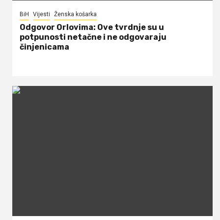
BiH
Vijesti
Ženska košarka
Odgovor Orlovima: ​Ove tvrdnje su u
potpunosti netačne i ne odgovaraju
činjenicama