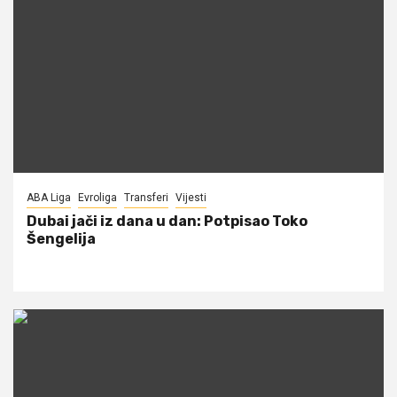
ABA Liga
Evroliga
Transferi
Vijesti
Dubai jači iz dana u dan: Potpisao Toko
Šengelija