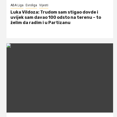
ABA Liga
Evroliga
Vijesti
Luka Vildoza: Trudom sam stigao dovde i
uvijek sam davao 100 odsto na terenu – to
želim da radim i u Partizanu