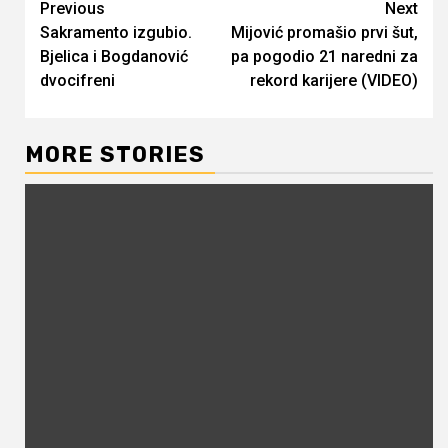
Continue
Previous
Next
Sakramento izgubio.
Mijović promašio prvi šut,
Reading
Bjelica i Bogdanović
pa pogodio 21 naredni za
dvocifreni
rekord karijere (VIDEO)
MORE STORIES