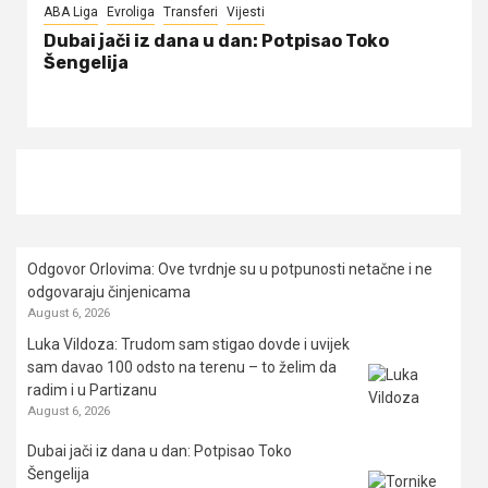
ABA Liga
Evroliga
Transferi
Vijesti
Dubai jači iz dana u dan: Potpisao Toko
Šengelija
Odgovor Orlovima: ​Ove tvrdnje su u potpunosti netačne i ne
odgovaraju činjenicama
August 6, 2026
Luka Vildoza: Trudom sam stigao dovde i uvijek
sam davao 100 odsto na terenu – to želim da
radim i u Partizanu
August 6, 2026
Dubai jači iz dana u dan: Potpisao Toko
Šengelija