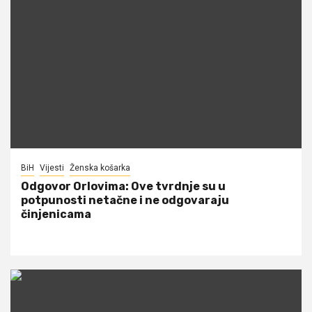
BiH
Vijesti
Ženska košarka
Odgovor Orlovima: ​Ove tvrdnje su u
potpunosti netačne i ne odgovaraju
činjenicama