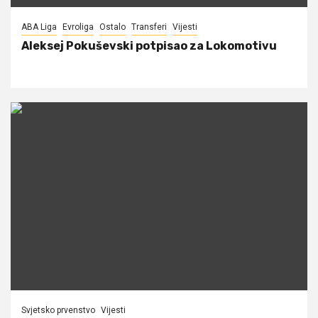
ABA Liga
Evroliga
Ostalo
Transferi
Vijesti
Aleksej Pokuševski potpisao za Lokomotivu
Svjetsko prvenstvo
Vijesti