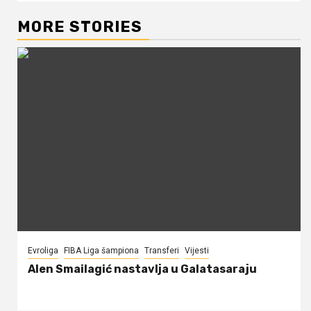
MORE STORIES
Evroliga
FIBA Liga šampiona
Transferi
Vijesti
Alen Smailagić nastavlja u Galatasaraju