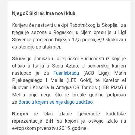
Njegoš Sikiraš ima novi klub.
Karijeru će nastaviti u ekipi Rabotničkog iz Skoplja. Iza
njega je sezona u Rogaškoj, u čijem dresu je u Ligi
Slovenije prosječno bilježio 17,5 poena, 8,9 skokova i
asistenciju po utakmici.
Sikiraš je ponikao u bijeljinskoj Budućnosti iz koje je
otišao u Italiju u Stela Azuro. U seniorskoj karijeri
nastupao je za
Fuenlabradu
(ACB Liga), Marin
Pijeksegalego i Melila (LEB Gold), te Karefor el
Bulevar i Keseria la Antigua CB Tormes (LEB Plata) i
Melila prije nego što je prošle godine potpisao
za
Borac u kojem se nije dugo zadržao.
Njegoš
je član zlatne generacije kadetske
reprezentacije BiH sa kojom je osvojio zlato na
evropskom prvenstvu 2015. godine.