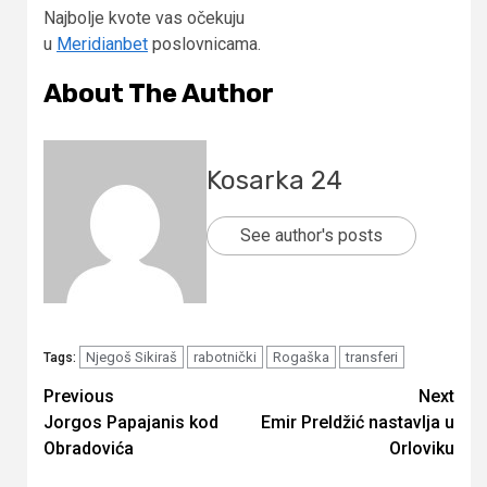
Najbolje kvote vas očekuju
u
Meridianbet
poslovnicama.
About The Author
Kosarka 24
See author's posts
Njegoš Sikiraš
rabotnički
Rogaška
transferi
Tags:
Continue
Previous
Next
Jorgos Papajanis kod
Emir Preldžić nastavlja u
Reading
Obradovića
Orloviku