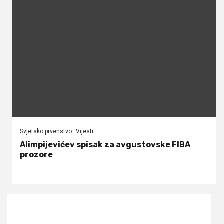
Svjetsko prvenstvo
Vijesti
Alimpijevićev spisak za avgustovske FIBA
prozore