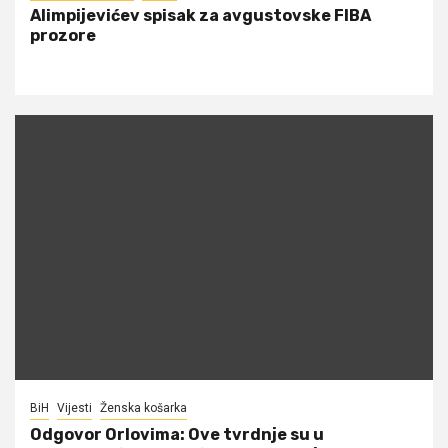
Alimpijevićev spisak za avgustovske FIBA
prozore
BiH
Vijesti
Ženska košarka
Odgovor Orlovima: ​Ove tvrdnje su u