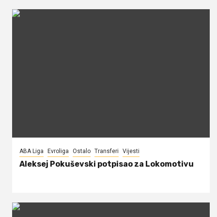
ABA Liga
Evroliga
Ostalo
Transferi
Vijesti
Aleksej Pokuševski potpisao za Lokomotivu