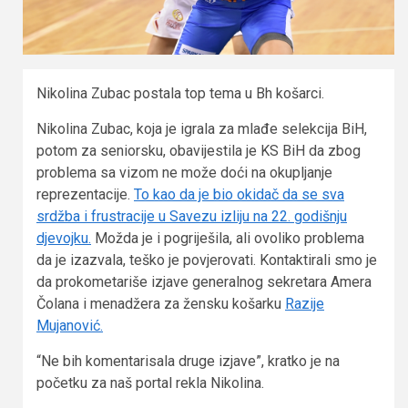
Nikolina Zubac postala top tema u Bh košarci.
Nikolina Zubac, koja je igrala za mlađe selekcija BiH,
potom za seniorsku, obavijestila je KS BiH da zbog
problema sa vizom ne može doći na okupljanje
reprezentacije.
To kao da je bio okidač da se sva
srdžba i frustracije u Savezu izliju na 22. godišnju
djevojku.
Možda je i pogriješila, ali ovoliko problema
da je izazvala, teško je povjerovati. Kontaktirali smo je
da prokometariše izjave generalnog sekretara Amera
Čolana i menadžera za žensku košarku
Razije
Mujanović.
“Ne bih komentarisala druge izjave”, kratko je na
početku za naš portal rekla Nikolina.