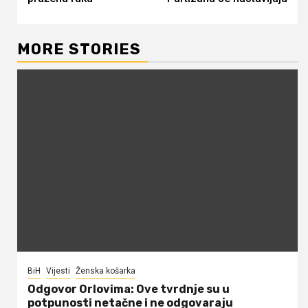
MORE STORIES
BiH
Vijesti
Ženska košarka
Odgovor Orlovima: ​Ove tvrdnje su u
potpunosti netačne i ne odgovaraju