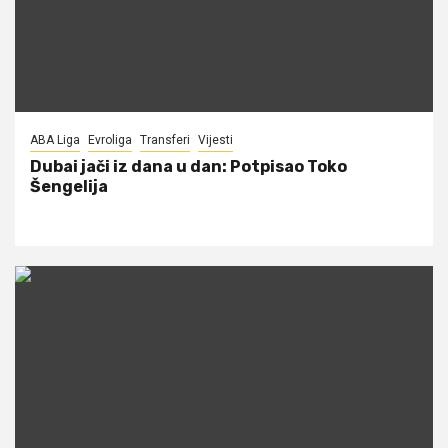
ABA Liga
Evroliga
Transferi
Vijesti
Dubai jači iz dana u dan: Potpisao Toko
Šengelija