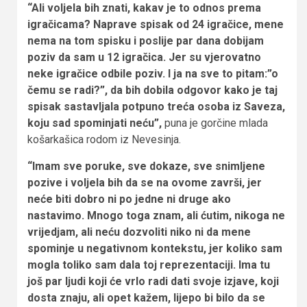
“Ali voljela bih znati, kakav je to odnos prema
igračicama? Naprave spisak od 24 igračice, mene
nema na tom spisku i poslije par dana dobijam
poziv da sam u 12 igračica. Jer su vjerovatno
neke igračice odbile poziv. I ja na sve to pitam:”o
čemu se radi?”, da bih dobila odgovor kako je taj
spisak sastavljala potpuno treća osoba iz Saveza,
koju sad spominjati neću”,
puna je gorčine mlada
košarkašica rodom iz Nevesinja.
“Imam sve poruke, sve dokaze, sve snimljene
pozive i voljela bih da se na ovome završi, jer
neće biti dobro ni po jedne ni druge ako
nastavimo. Mnogo toga znam, ali ćutim, nikoga ne
vrijedjam, ali neću dozvoliti niko ni da mene
spominje u negativnom kontekstu, jer koliko sam
mogla toliko sam dala toj reprezentaciji. Ima tu
još par ljudi koji će vrlo radi dati svoje izjave, koji
dosta znaju, ali opet kažem, lijepo bi bilo da se