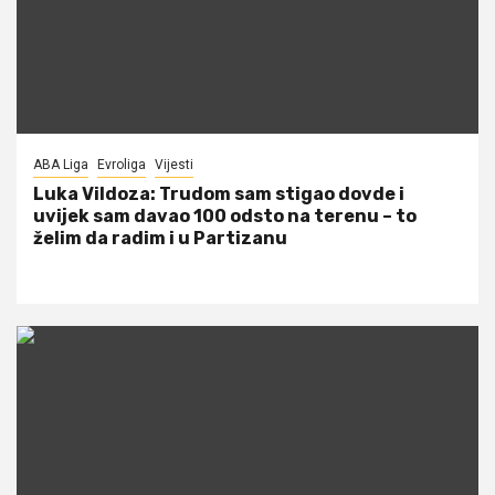
ABA Liga
Evroliga
Vijesti
Luka Vildoza: Trudom sam stigao dovde i
uvijek sam davao 100 odsto na terenu – to
želim da radim i u Partizanu