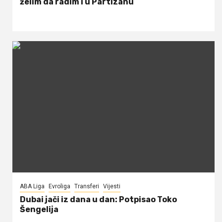
želim da radim i u Partizanu
ABA Liga
Evroliga
Transferi
Vijesti
Dubai jači iz dana u dan: Potpisao Toko
Šengelija