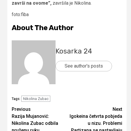
završi na ovome”,
završila je Nikolina.
foto:fiba
About The Author
Kosarka 24
See author's posts
Nikolina Zubac
Tags:
Continue
Previous
Next
Razija Mujanović:
Igokeina četvrta pobjeda
Reading
Nikolina Zubac odbila
u nizu. Problemi
pruženu ruku
Partizana se nastavljaju