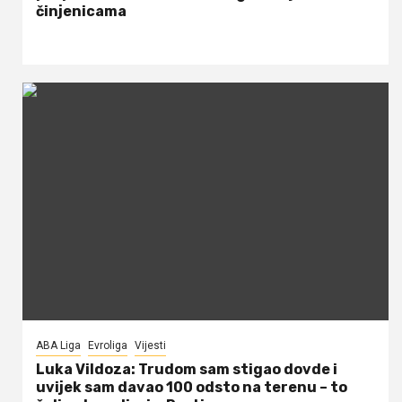
činjenicama
ABA Liga
Evroliga
Vijesti
Luka Vildoza: Trudom sam stigao dovde i
uvijek sam davao 100 odsto na terenu – to