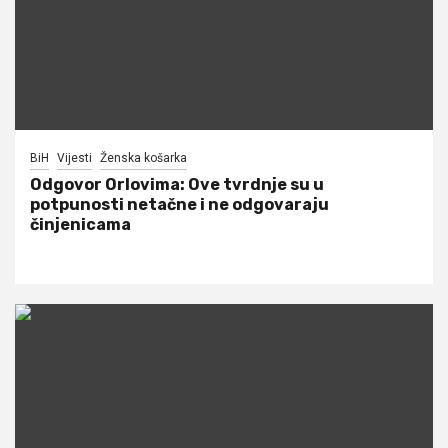
BiH
Vijesti
Ženska košarka
Odgovor Orlovima: ​Ove tvrdnje su u
potpunosti netačne i ne odgovaraju
činjenicama