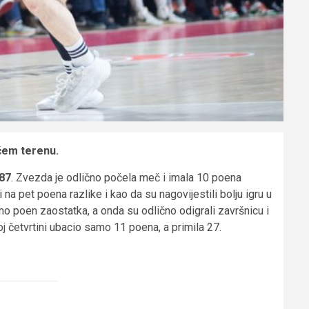
ćem terenu.
87
. Zvezda je odlično počela meč i imala 10 poena
na pet poena razlike i kao da su nagovijestili bolju igru u
o poen zaostatka, a onda su odlično odigrali završnicu i
oj četvrtini ubacio samo 11 poena, a primila 27.