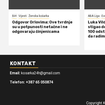
BiH
Vijesti
Ženska košarka
ABA Liga
Ev
Odgovor Orlovima: ​Ove tvrdnje
Luka Vil
su u potpunosti netačne i ne
stigao d
odgovaraju činjenicama
100 odst
da radim
KONTAKT
Email:
kosarka24h@gmail.com
Telefon: +387 65 050874
Copyright 