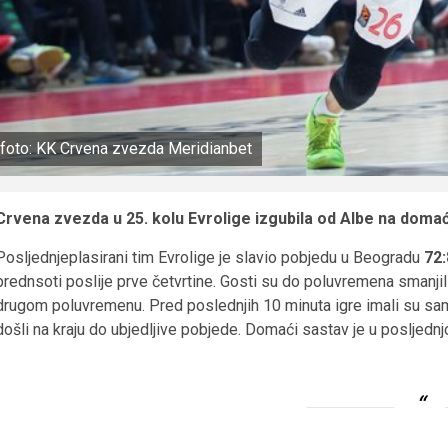
foto: KK Crvena zvezda Meridianbet
Crvena zvezda u 25. kolu Evrolige izgubila od Albe na doma
Posljednjeplasirani tim Evrolige je slavio pobjedu u Beogradu
72:
prednsoti poslije prve četvrtine. Gosti su do poluvremena smanjili 
drugom poluvremenu. Pred poslednjih 10 minuta igre imali su sam
došli na kraju do ubjedljive pobjede. Domaći sastav je u posljednj