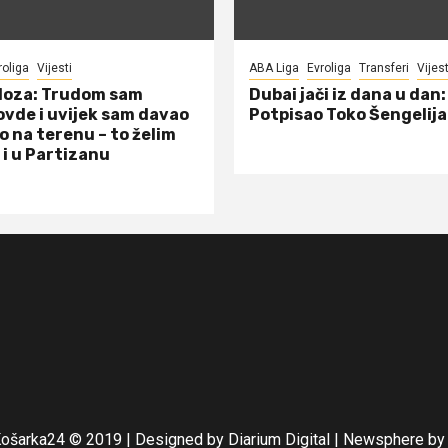
roliga
Vijesti
ABA Liga
Evroliga
Transferi
Vijest
doza: Trudom sam
Dubai jači iz dana u dan:
ovde i uvijek sam davao
Potpisao Toko Šengelija
o na terenu – to želim
 i u Partizanu
Košarka24 © 2019 | Designed by Diarium Digital
|
Newsphere
by 