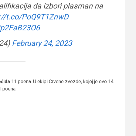
valifikacija da izbori plasman na
s://t.co/PoQ9T1ZnwD
/2p2FaB23O6
_24)
February 24, 2023
oćida
11 poena. U ekipi Crvene zvezde, kojoj je ovo 14.
 poena.