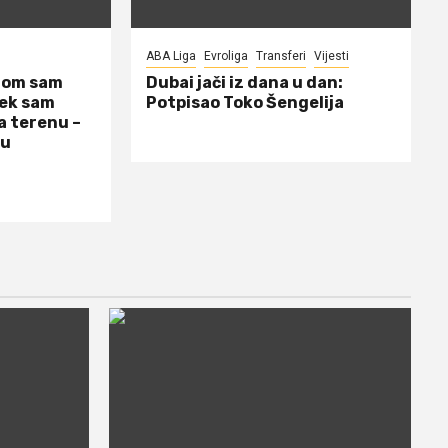
ABA Liga
Evroliga
Transferi
Vijesti
dom sam
Dubai jači iz dana u dan:
jek sam
Potpisao Toko Šengelija
a terenu –
 u