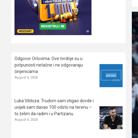
Odgovor Orlovima: ​Ove tvrdnje su u
potpunosti netačne i ne odgovaraju
činjenicama
August 6, 2026
Luka Vildoza: Trudom sam stigao dovde i
uvijek sam davao 100 odsto na terenu –
to želim da radim i u Partizanu
August 6, 2026