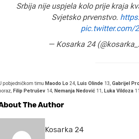
Srbija nije uspjela kolo prije kraja k
Svjetsko prvenstvo.
http
pic.twitter.com
— Kosarka 24 (@kosarka
U pobjedničkom timu
Maodo Lo
24,
Luis Olinde
13,
Gabrijel Pr
poraz,
Filip Petrušev
14,
Nemanja Nedović
11,
Luka Vildoza
11
About The Author
Kosarka 24