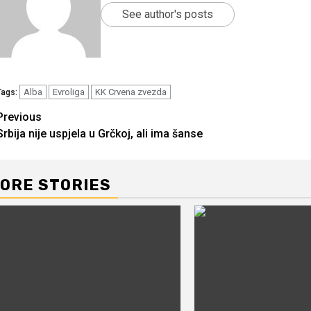
See author's posts
Alba
Evroliga
KK Crvena zvezda
Tags:
Continue
Previous
Srbija nije uspjela u Grčkoj, ali ima šanse
Reading
ORE STORIES