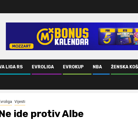
VA LIGA RS
EVROLIGA
EVROKUP
NBA
ŽENSKA KO
Evroliga
Vijesti
Ne ide protiv Albe