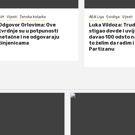
BiH
Vijesti
Ženska košarka
ABA Liga
Evroliga
Vijesti
Odgovor Orlovima: ​Ove
Luka Vildoza: Tru
tvrdnje su u potpunosti
stigao dovde i uvi
netačne i ne odgovaraju
davao 100 odsto n
činjenicama
to želim da radim i
Partizanu