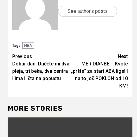
See author's posts
NBA
Tags:
Continue
Previous
Next
Dobar dan. Daćete mi dva
MERIDIANBET: Kvote
Reading
pleja, tri beka, dva centra
„pršte“ za start ABA lige! I
i ima li šta na popustu
na to još POKLON od 10
KM!
MORE STORIES