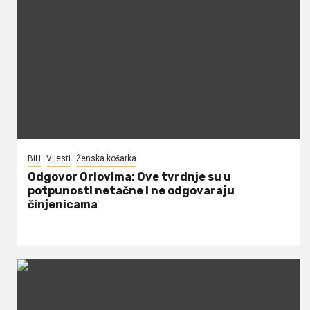
BiH
Vijesti
Ženska košarka
Odgovor Orlovima: ​Ove tvrdnje su u
potpunosti netačne i ne odgovaraju
činjenicama