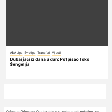
ABA Liga
Evroliga
Transferi
Vijesti
Dubai jači iz dana u dan: Potpisao Toko
Šengelija
Odgovor Orlovima: ​Ove tvrdnje su u potpunosti netačne i ne