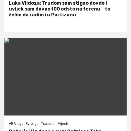
Luka Vildoza: Trudom sam stigao dovde i
uvijek sam davao 100 odsto na terenu – to
želim da radim i u Partizanu
ABA Liga
Evroliga
Transferi
Vijesti