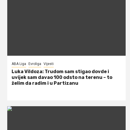
ABA Liga
Evroliga
Vijesti
Luka Vildoza: Trudom sam stigao dovde i
uvijek sam davao 100 odsto na terenu – to
želim da radim i u Partizanu