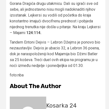
Gorana Dragića drugu utakmicu. Dali su igrači sve od
sebe, ali jednostavno nisu mogli nadoknaditi njihov
izostanak. Lejkersi su vodili od početka do kraja
konstantno imajući dvocifrenu prednost i pobjeda
nijednog trenutka nije došla u pitanje. Na kraju Lejkersi
– Majami
124:114.
Tandem Entoni Dejvis – Lebron Džejms je ponovo bio
nezaustavljiv. Dejvis je ubacio 32, a Lebron 36 poena,
dok je naraspoloženiji kod Majamija bio Džimi Batler
sa 25 koševa. Treći duel ovih ekipa na programu je u
noći između nedjelje i ponedjeljka od 01.30.
foto:nba
About The Author
Kosarka 24