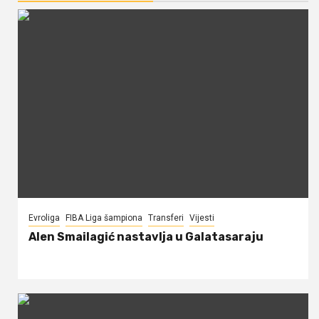
Evroliga
FIBA Liga šampiona
Transferi
Vijesti
Alen Smailagić nastavlja u Galatasaraju