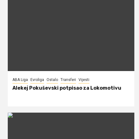
ABA Liga
Evroliga
Ostalo
Transferi
Vijesti
Alekej Pokuševski potpisao za Lokomotivu