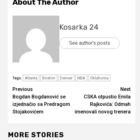
About The Author
Kosarka 24
See author's posts
Atlanta
Boston
Denver
NBA
Oklahoma
Tags:
Continue
Previous
Next
Bogdan Bogdanović se
CSKA otpustio Emila
Reading
izjednačio sa Predragom
Rajkovića: Odmah
Stojakovićem
imenovali novog trenera
MORE STORIES