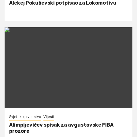
Alekej Pokuševski potpisao za Lokomotivu
Svjetsko prvenstvo
Vijesti
Alimpijevićev spisak za avgustovske FIBA
prozore