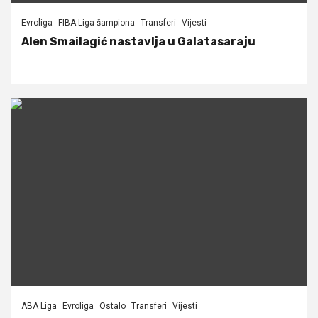
Evroliga
FIBA Liga šampiona
Transferi
Vijesti
Alen Smailagić nastavlja u Galatasaraju
ABA Liga
Evroliga
Ostalo
Transferi
Vijesti