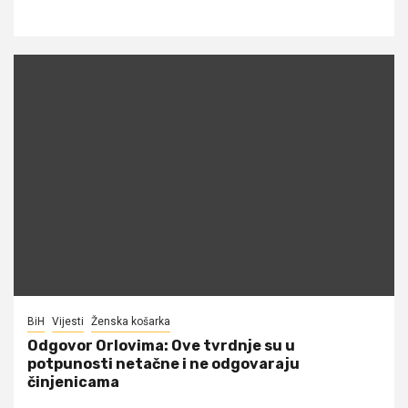
BiH
Vijesti
Ženska košarka
Odgovor Orlovima: ​Ove tvrdnje su u
potpunosti netačne i ne odgovaraju
činjenicama