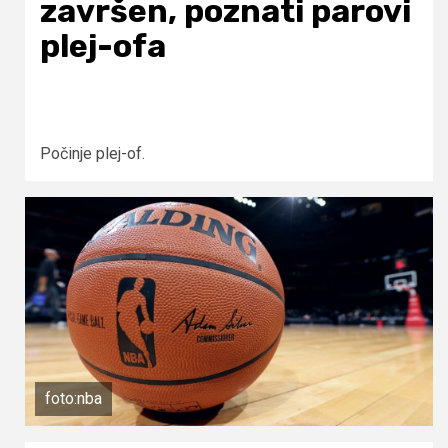
završen, poznati parovi
plej-ofa
Počinje plej-of.
foto:nba