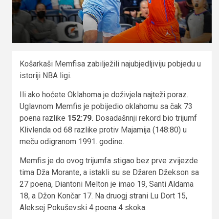
Košarkaši Memfisa zabilježili najubjedljiviju pobjedu u
istoriji NBA ligi.
Ili ako hoćete Oklahoma je doživjela najteži poraz.
Uglavnom Memfis je pobijedio oklahomu sa čak 73
poena razlike
152:79.
Dosadašnnji rekord bio trijumf
Klivlenda od 68 razlike protiv Majamija (148:80) u
meču odigranom 1991. godine.
Memfis je do ovog trijumfa stigao bez prve zvijezde
tima Dža Morante, a istakli su se Džaren Džekson sa
27 poena, Diantoni Melton je imao 19, Santi Aldama
18, a Džon Končar 17. Na druogj strani Lu Dort 15,
Aleksej Pokuševski 4 poena 4 skoka.