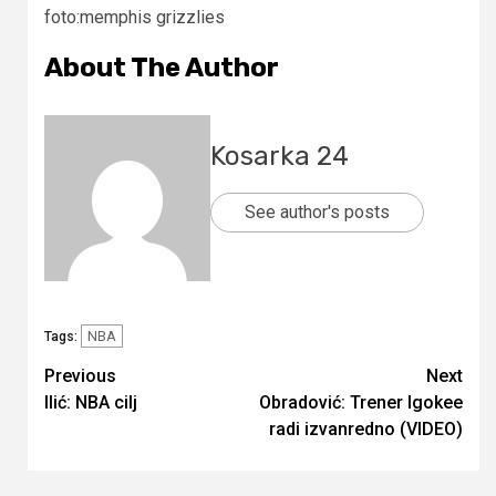
foto:memphis grizzlies
About The Author
Kosarka 24
See author's posts
NBA
Tags:
Continue
Previous
Next
Ilić: NBA cilj
Obradović: Trener Igokee
Reading
radi izvanredno (VIDEO)