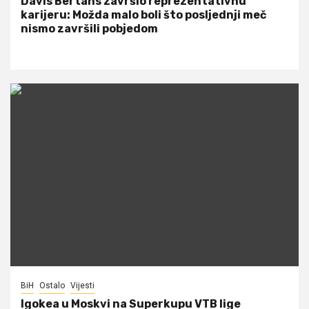
Davis Bertans završio reprezentativnu
karijeru: Možda malo boli što posljednji meč
nismo završili pobjedom
BiH
Ostalo
Vijesti
Igokea u Moskvi na Superkupu VTB lige