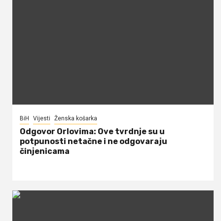
BiH
Vijesti
Ženska košarka
Odgovor Orlovima: ​Ove tvrdnje su u
potpunosti netačne i ne odgovaraju
činjenicama