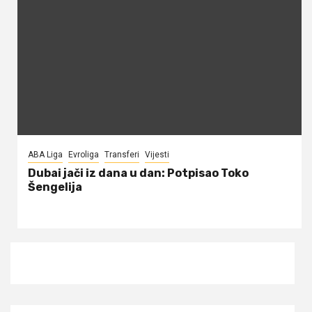
ABA Liga
Evroliga
Transferi
Vijesti
Dubai jači iz dana u dan: Potpisao Toko
Šengelija