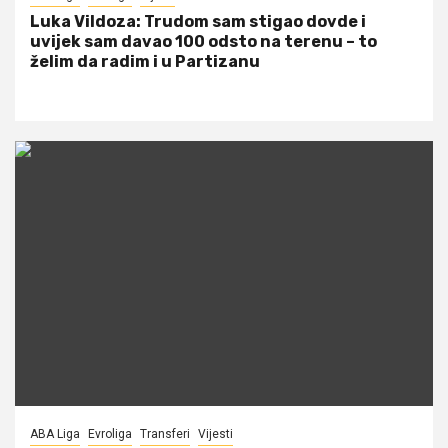
Luka Vildoza: Trudom sam stigao dovde i
uvijek sam davao 100 odsto na terenu – to
želim da radim i u Partizanu
ABA Liga
Evroliga
Transferi
Vijesti