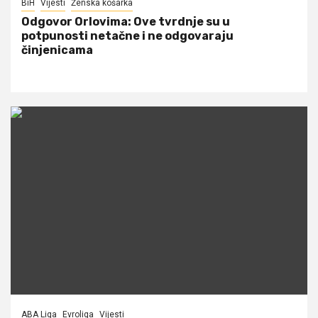
BiH
Vijesti
Ženska košarka
Odgovor Orlovima: ​Ove tvrdnje su u
potpunosti netačne i ne odgovaraju
činjenicama
ABA Liga
Evroliga
Vijesti