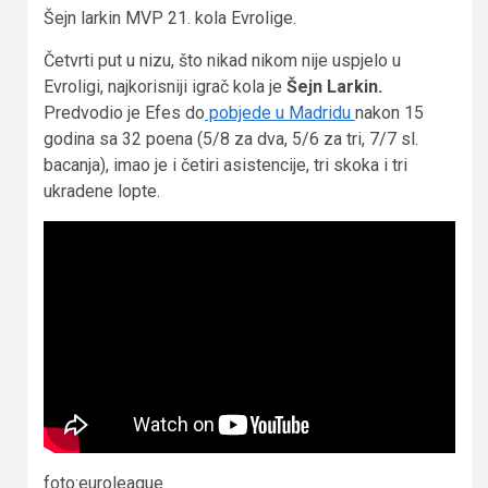
Šejn larkin MVP 21. kola Evrolige.
Četvrti put u nizu, što nikad nikom nije uspjelo u
Evroligi, najkorisniji igrač kola je
Šejn Larkin.
Predvodio je Efes do
pobjede u Madridu
nakon 15
godina sa 32 poena (5/8 za dva, 5/6 za tri, 7/7 sl.
bacanja), imao je i četiri asistencije, tri skoka i tri
ukradene lopte.
foto:euroleague