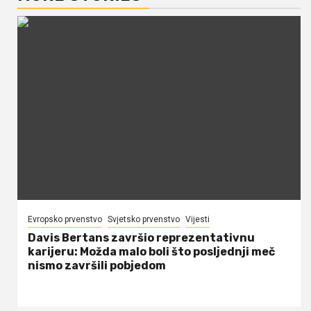
Evropsko prvenstvo
Svjetsko prvenstvo
Vijesti
Davis Bertans završio reprezentativnu
karijeru: Možda malo boli što posljednji meč
nismo završili pobjedom