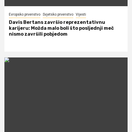
Evropsko prvenstvo
Svjetsko prvenstvo
Vijesti
Davis Bertans završio reprezentativnu
karijeru: Možda malo boli što posljednji meč
nismo završili pobjedom