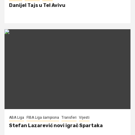
Danijel Tajs u Tel Avivu
ABA Liga
FIBA Liga šampiona
Transferi
Vijesti
Stefan Lazarević novi igrač Spartaka