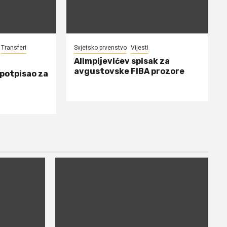
Transferi
Svjetsko prvenstvo
Vijesti
Alimpijevićev spisak za
avgustovske FIBA prozore
 potpisao za