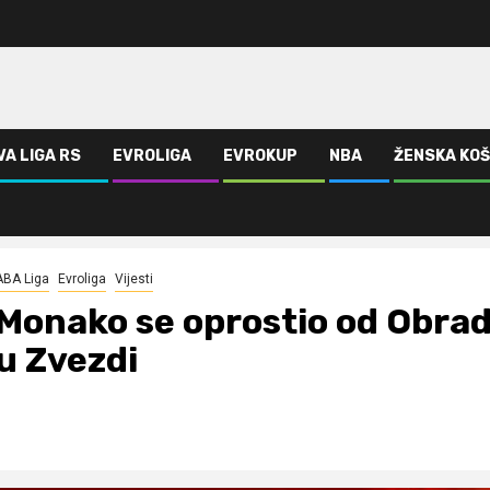
VA LIGA RS
EVROLIGA
EVROKUP
NBA
ŽENSKA KO
reću u Zvezdi
ABA Liga
Evroliga
Vijesti
Monako se oprostio od Obrad
u Zvezdi