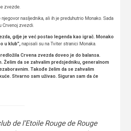
ne zvezde.
njegovor nasljednika, ali ih je preduhutrio Monako. Sada
u Crvenoj zvezdi.
zda, gdje je već postao legenda kao igrač. Monako
o u klub”,
napisali su na Tviter stranici Monaka.
 predložila Crvena zvezda doveo je do balansa.
. Želim da se zahvalim predsjedniku, generalnom
i nezaboravnim. Takođe želim da se zahvalim
 kuće. Stvarno sam uživao. Siguran sam da će
 club de l’Etoile Rouge de Rouge