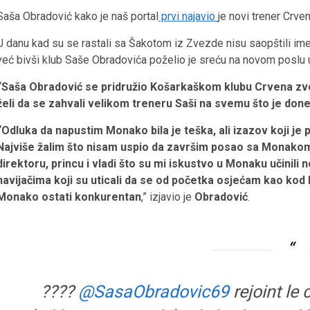
Saša Obradović kako je naš portal
prvi najavio
je novi trener Crve
U danu kad su se rastali sa Šakotom iz Zvezde nisu saopštili ime 
već bivši klub Saše Obradovića poželio je sreću na novom poslu 
“Saša Obradović se pridružio Košarkaškom klubu Crvena zve
želi da se zahvali velikom treneru Saši na svemu što je done
“Odluka da napustim Monako bila je teška, ali izazov koji je
Najviše žalim što nisam uspio da završim posao sa Monakom
direktoru, princu i vladi što su mi iskustvo u Monaku učinil
navijačima koji su uticali da se od početka osjećam kao kod
Monako ostati konkurentan
,” izjavio je
Obradović
.
????
@SasaObradovic69
rejoint le