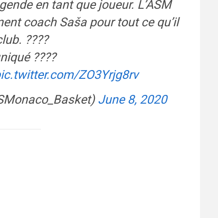
 légende en tant que joueur. L’ASM
ment coach Saša pour tout ce qu’il
lub. ????
niqué ????
ic.twitter.com/ZO3Yrjg8rv
ASMonaco_Basket)
June 8, 2020