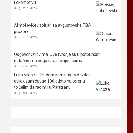
Lokomotivu
August 7, 2026
Alimpijevićev spisak za avgustovske FIBA
prozore
August 7, 2026
Odgovor Orlovima: ​Ove tvrdnje su u potpunosti
netačne i ne odgovaraju činjenicama
August 6, 2026
Luka Vildoza: Trudom sam stigao dovde i
uvijek sam davao 100 odsto na terenu –
to želim da radim i u Partizanu
August 6, 2026