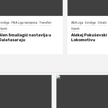
Evroliga
FIBA Liga šampiona
Transferi
ABA Liga
Evroliga
Ostalo
ijesti
Vijesti
Alen Smailagić nastavlja u
Alekej Pokuševski
Galatasaraju
Lokomotivu