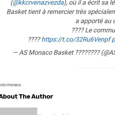
(
@kkcrvenazvezda
), où il a écrit sa
Basket tient à remercier très spéciale
a apporté au c
???? Le commu
????
https://t.co/32Ru6Venpf
p
— AS Monaco Basket ???????? (@
foto:monaco
About The Author