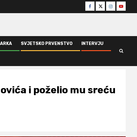
Facebook
Twitter
Instagram
Youtube
ŠARKA
SVJETSKO PRVENSTVO
INTERVJU
ovića i poželio mu sreću