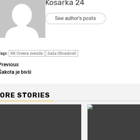
Kosarka 24
See author's posts
KK Crvena zvezda
Saša Obradović
Tags:
Continue
Previous
Šakota je bivši
Reading
ORE STORIES