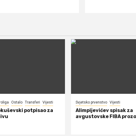
roliga
Ostalo
Transferi
Vijesti
Svjetsko prvenstvo
Vijesti
okuševski potpisao za
Alimpijevićev spisak za
ivu
avgustovske FIBA proz