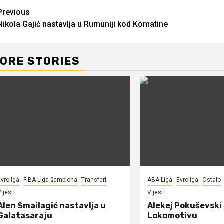
Continue
Previous
Nikola Gajić nastavlja u Rumuniji kod Komatine
Reading
ORE STORIES
Evroliga
FIBA Liga šampiona
Transferi
ABA Liga
Evroliga
Ostalo
ijesti
Vijesti
Alen Smailagić nastavlja u
Alekej Pokuševski
Galatasaraju
Lokomotivu