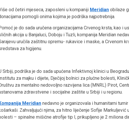
Više od četiri mjeseca, zaposleni u kompaniji
Meridian
obilaze g
donacijama pomogli onima kojima je podrška najpotrebnija.
Pomoć je do sada uručena organizacijama Crvenog krsta, kao i ust
sličnih akcija u Banjaluci, Doboju i Tuzli, kompanija Meridian ned
Sarajevu uručila zaštitnu opremu- rukavice i maske, a Crvenom krs
sredstava za higijenu.
U Srbiji, podrška je do sada upućena Infektivnoj klinici u Beograd
Institutu za majku i dijete, Dječijoj bolnici za plućne bolesti, Klin
Društvu za mentalno nedovoljno razvijena lica (MNRL) Pirot, Centr
ustanovama zdravstvene i socijalne zaštite u Srbiji i u regionu.
Kompanija Meridian
nedavno je organizovala i humanitarni turnir u 
košarkaši. Zahvaljujući njima, za hitno liječenje Sofije Markuljević 
bolesti – spinalne mišićne atrofije tip I, prikupljeno je 2 miliona di