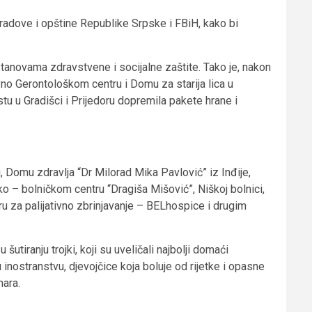
radove i opštine Republike Srpske i FBiH, kako bi
anovama zdravstvene i socijalne zaštite. Tako je, nakon
avno Gerontološkom centru i Domu za starija lica u
tu u Gradišci i Prijedoru dopremila pakete hrane i
u, Domu zdravlja “Dr Milorad Mika Pavlović” iz Inđije,
ičko – bolničkom centru “Dragiša Mišović”, Niškoj bolnici,
u za palijativno zbrinjavanje – BELhospice i drugim
šutiranju trojki, koji su uveličali najbolji domaći
u inostranstvu, djevojčice koja boluje od rijetke i opasne
nara.