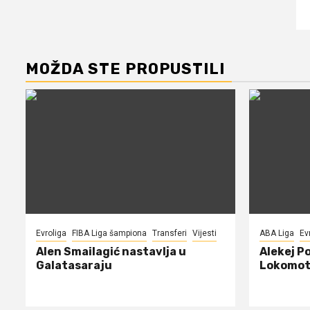
MOŽDA STE PROPUSTILI
Evroliga
FIBA Liga šampiona
Transferi
Vijesti
ABA Liga
Ev
Alen Smailagić nastavlja u
Alekej P
Galatasaraju
Lokomot