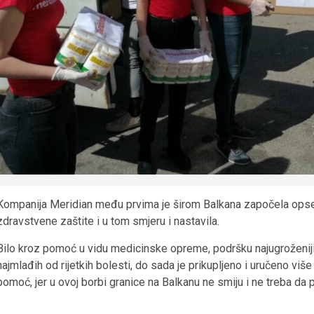
Kompanija Meridian među prvima je širom Balkana započela ops
zdravstvene zaštite i u tom smjeru i nastavila.
Bilo kroz pomoć u vidu medicinske opreme, podršku najugroženiji
najmlađih od rijetkih bolesti, do sada je prikupljeno i uručeno vi
pomoć, jer u ovoj borbi granice na Balkanu ne smiju i ne treba da 