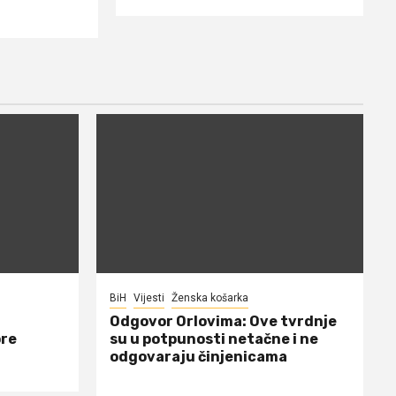
BiH
Vijesti
Ženska košarka
Odgovor Orlovima: ​Ove tvrdnje
ore
su u potpunosti netačne i ne
odgovaraju činjenicama