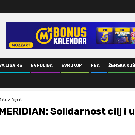
VA LIGA RS
EVROLIGA
EVROKUP
NBA
ŽENSKA KO
Ostalo
Vijesti
MERIDIAN: Solidarnost cilj i