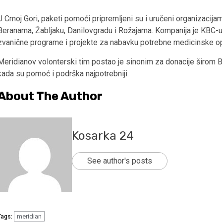
U Crnoj Gori, paketi pomoći pripremljeni su i uručeni organizacij
Beranama, Žabljaku, Danilovgradu i Rožajama. Kompanija je KBC-u
zvanične programe i projekte za nabavku potrebne medicinske o
Meridianov volonterski tim postao je sinonim za donacije širom Ba
kada su pomoć i podrška najpotrebniji.
About The Author
Kosarka 24
See author's posts
meridian
Tags: