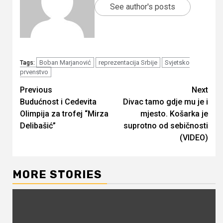
See author's posts
Boban Marjanović
reprezentacija Srbije
Svjetsko
Tags:
prvenstvo
Continue
Previous
Next
Budućnost i Cedevita
Divac tamo gdje mu je i
Reading
Olimpija za trofej “Mirza
mjesto. Košarka je
Delibašić”
suprotno od sebičnosti
(VIDEO)
MORE STORIES