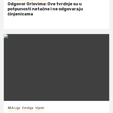
Odgovor Orlovima: ​Ove tvrdnje su u
potpunosti netačne i ne odgovaraju
činjenicama
ABA Liga
Evroliga
Vijesti