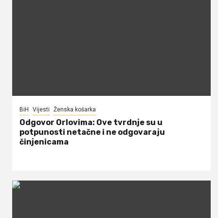
BiH
Vijesti
Ženska košarka
Odgovor Orlovima: ​Ove tvrdnje su u
potpunosti netačne i ne odgovaraju
činjenicama