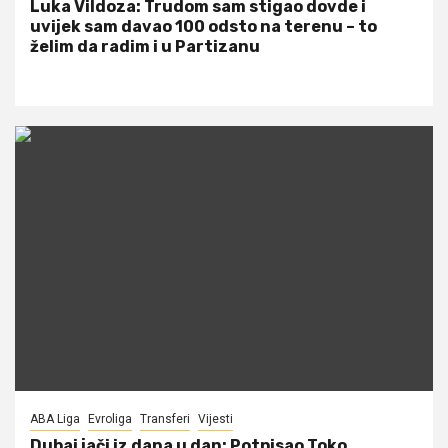
Luka Vildoza: Trudom sam stigao dovde i
uvijek sam davao 100 odsto na terenu – to
želim da radim i u Partizanu
ABA Liga
Evroliga
Transferi
Vijesti
Dubai jači iz dana u dan: Potpisao Toko