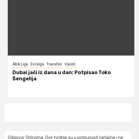
ABA Liga
Evroliga
Transferi
Vijesti
Dubai jači iz dana u dan: Potpisao Toko
Šengelija
Odgovor Orlovima: ​Ove tvrdnje su u potpunosti netačne i ne