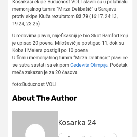
Košarkaši ekipe Budućnost VOLI slavili su u polufinalu
memorijalnog turnira “Mirza Delibašić” u Sarajevu
protiv ekipe Kluža rezultatom
82:79
(16:17, 24:13,
19:24, 23:25)
U redovima plavih, najefikasniji je bio Skot Bamfort koji
je upisao 20 poena, Milošević je postigao 11, dok su
Kobs i Meiers postigli po 10 poena.
U finalu memorijalnog turnira “Mirza Delibašić” plavi će
se sutra sastati sa ekipom
Cedevita Olimpija.
Početak
meča zakazan je za 20 časova.
foto:Buducnost VOLI
About The Author
Kosarka 24