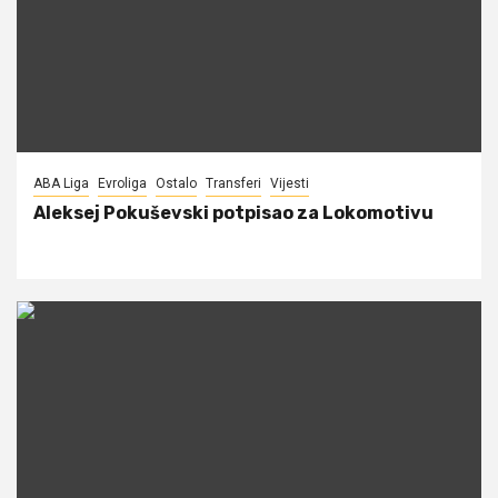
ABA Liga
Evroliga
Ostalo
Transferi
Vijesti
Aleksej Pokuševski potpisao za Lokomotivu