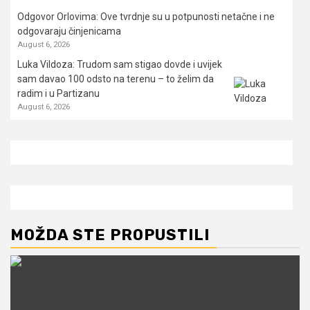
Odgovor Orlovima: ​Ove tvrdnje su u potpunosti netačne i ne
odgovaraju činjenicama
August 6, 2026
Luka Vildoza: Trudom sam stigao dovde i uvijek
sam davao 100 odsto na terenu – to želim da
radim i u Partizanu
August 6, 2026
MOŽDA STE PROPUSTILI