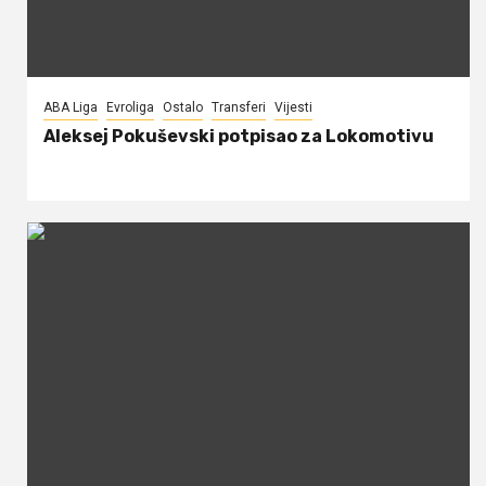
ABA Liga
Evroliga
Ostalo
Transferi
Vijesti
Aleksej Pokuševski potpisao za Lokomotivu