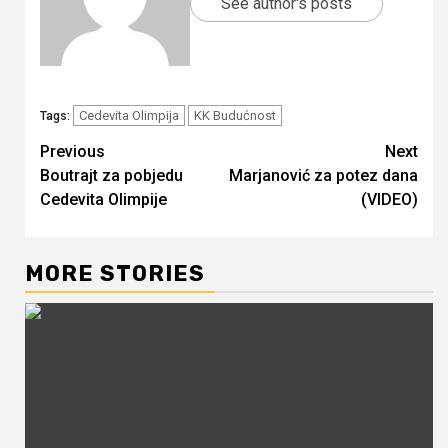
See author's posts
Cedevita Olimpija
KK Budućnost
Tags:
Continue
Previous
Next
Boutrajt za pobjedu
Marjanović za potez dana
Reading
Cedevita Olimpije
(VIDEO)
MORE STORIES