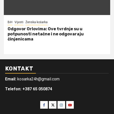
BiH
Vijesti
Ženska košarka
Odgovor Orlovima: ​Ove tvrdnje su u
potpunosti netačne i ne odgovaraju
činjenicama
KONTAKT
Email:
kosarka24h@gmail.com
Telefon: +387 65 050874
Facebook
Twitter
Instagram
Youtube