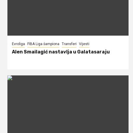
Evroliga
FIBA Liga šampiona
Transferi
Vijesti
Alen Smailagić nastavlja u Galatasaraju