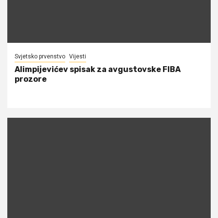
Svjetsko prvenstvo
Vijesti
Alimpijevićev spisak za avgustovske FIBA
prozore