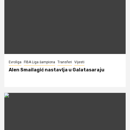
Evroliga
FIBA Liga šampiona
Transferi
Vijesti
Alen Smailagić nastavlja u Galatasaraju