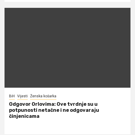
BiH
Vijesti
Ženska košarka
Odgovor Orlovima: ​Ove tvrdnje su u
potpunosti netačne i ne odgovaraju
činjenicama