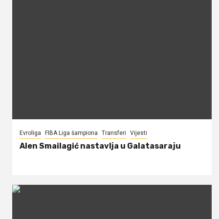
Evroliga
FIBA Liga šampiona
Transferi
Vijesti
Alen Smailagić nastavlja u Galatasaraju