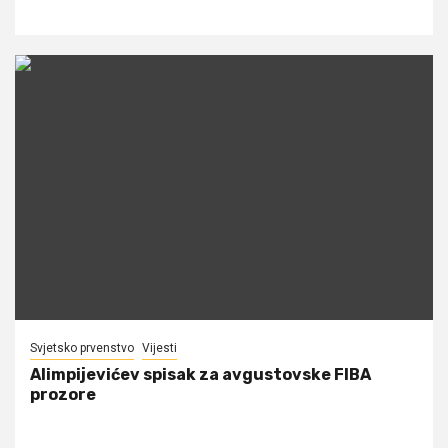
Svjetsko prvenstvo
Vijesti
Alimpijevićev spisak za avgustovske FIBA
prozore