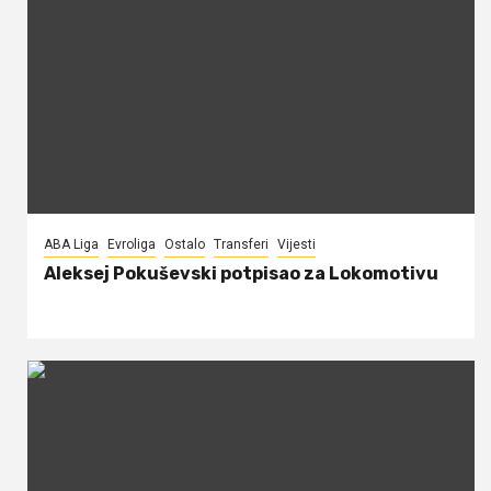
ABA Liga
Evroliga
Ostalo
Transferi
Vijesti
Aleksej Pokuševski potpisao za Lokomotivu