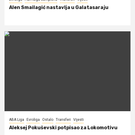
Alen Smailagić nastavlja u Galatasaraju
ABA Liga
Evroliga
Ostalo
Transferi
Vijesti
Aleksej Pokuševski potpisao za Lokomotivu