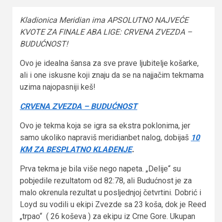
Kladionica Meridian ima APSOLUTNO NAJVEĆE
KVOTE ZA FINALE ABA LIGE: CRVENA ZVEZDA –
BUDUĆNOST!
Ovo je idealna šansa za sve prave ljubitelje košarke,
ali i one iskusne koji znaju da se na najjačim tekmama
uzima najopasniji keš!
CRVENA ZVEZDA – BUDUĆNOST
Ovo je tekma koja se igra sa ekstra poklonima, jer
samo ukoliko napraviš meridianbet nalog, dobijaš
10
KM ZA BESPLATNO KLAĐENJE
.
Prva tekma je bila više nego napeta. „Delije“ su
pobjedile rezultatom od 82:78, ali Budućnost je za
malo okrenula rezultat u posljednjoj četvrtini. Dobrić i
Loyd su vodili u ekipi Zvezde sa 23 koša, dok je Reed
„trpao“ ( 26 koševa ) za ekipu iz Crne Gore. Ukupan