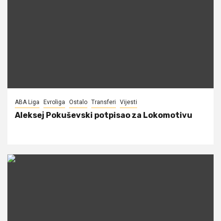
ABA Liga
Evroliga
Ostalo
Transferi
Vijesti
Aleksej Pokuševski potpisao za Lokomotivu