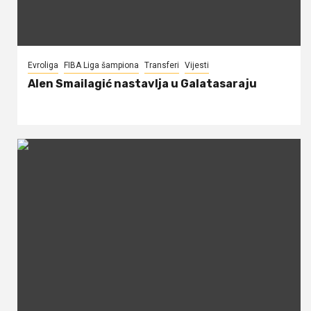
Evroliga
FIBA Liga šampiona
Transferi
Vijesti
Alen Smailagić nastavlja u Galatasaraju