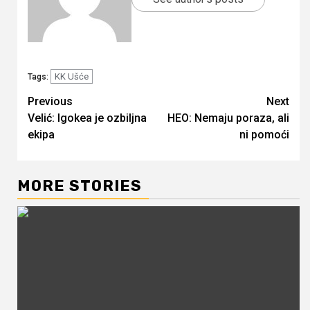
KK Ušće
Tags:
Continue
Previous
Next
Velić: Igokea je ozbiljna
HEO: Nemaju poraza, ali
Reading
ekipa
ni pomoći
MORE STORIES