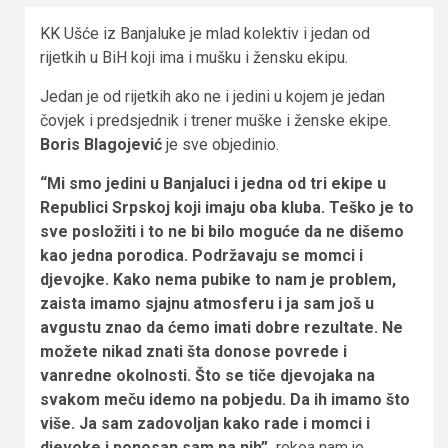
KK Ušće iz Banjaluke je mlad kolektiv i jedan od
rijetkih u BiH koji ima i mušku i žensku ekipu.
Jedan je od rijetkih ako ne i jedini u kojem je jedan
čovjek i predsjednik i trener muške i ženske ekipe.
Boris Blagojević
je sve objedinio.
“Mi smo jedini u Banjaluci i jedna od tri ekipe u
Republici Srpskoj koji imaju oba kluba. Teško je to
sve posložiti i to ne bi bilo moguće da ne dišemo
kao jedna porodica. Podržavaju se momci i
djevojke. Kako nema pubike to nam je problem,
zaista imamo sjajnu atmosferu i ja sam još u
avgustu znao da ćemo imati dobre rezultate. Ne
možete nikad znati šta donose povrede i
vanredne okolnosti. Što se tiče djevojaka na
svakom meču idemo na pobjedu. Da ih imamo što
više. Ja sam zadovoljan kako rade i momci i
djevoke i ponosan sam na nih”,
rekoa nam je