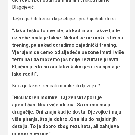
Blagojević.
Teško je biti trener dvije ekipe i predsjednik kluba.
“Jako teško to sve ide, ali kad imam takve ljude
uz sebe onda je lakše. Nekad se ne može stići na
trening, pa nekad odradimo zajednički trening.
Vjerujem da ćemo od sljedeće sezone imati i više
termina i da možemo još bolje rezultate praviti.
Ključno je što su oni takvi kakvi jesui sa njima je
lako raditi”.
Koga je lakše trenirati momke ili djevojke?
“Biću iskren momke. Taj ženski sport je
specifičan. Nosi više stresa. Sa momcima je
drugačije. Oni znaju kad je dosta. Djevojke imaju
više pitanja, što je dobro..One idu do najsitinijh
detalja. To je dobro zbog rezultata, ali zahtjeva
mnogo energije”.