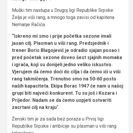
Muški tim nastupa u Drugoj ligi Republike Srpske.
Želja je viši rang, a mnogo toga zavisi od kapitena
Nemanje Račića.
“Iskreno mi smo i prije početka sezone imali
jasan cilj. Plasman u viši rang. Predsjednik i
trener Boris Blagojević je odradio sjajan posao i
pred početak sezone doveo šest sjajnih momaka
i igrača, koji su donijeli jedno veliko iskustvo.
Vjerujem da ćemo doći do cilja i da ćemo ići u viši
rang takmičenja. Trenutno smo na 50-60 posto
naših kapaciteta. Ekipa Borac 1947 će nam u našoj
grupi biti najveći konkurent. Tu su još i Kozara i
Prijedor. Nadam se da ćemo uspjeti ostvariti
zacrtani cilj na kraju
“.
Ženski tim je za sada bez poraza u Prvoj ligi
Republike Srpske i ambicije su plasman u viši rang