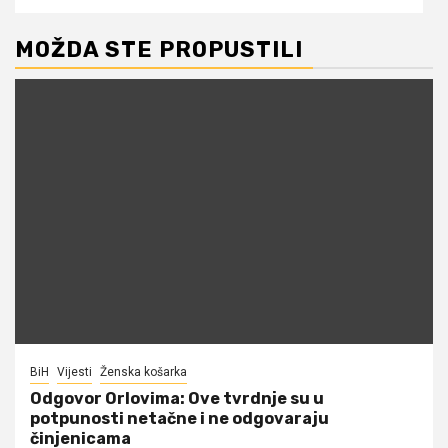
MOŽDA STE PROPUSTILI
BiH
Vijesti
Ženska košarka
Odgovor Orlovima: ​Ove tvrdnje su u
potpunosti netačne i ne odgovaraju
činjenicama