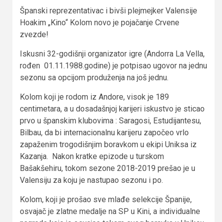
Španski reprezentativac i bivši plejmejker Valensije
Hoakim „Kino“ Kolom novo je pojačanje Crvene
zvezde!
Iskusni 32-godišnji organizator igre (Andorra La Vella,
rođen 01.11.1988.godine) je potpisao ugovor na jednu
sezonu sa opcijom produženja na još jednu.
Kolom koji je rodom iz Andore, visok je 189
centimetara, a u dosadašnjoj karijeri iskustvo je sticao
prvo u španskim klubovima : Saragosi, Estudijantesu,
Bilbau, da bi internacionalnu karijeru započeo vrlo
zapaženim trogodišnjim boravkom u ekipi Uniksa iz
Kazanja. Nakon kratke epizode u turskom
Bašakšehiru, tokom sezone 2018-2019 prešao je u
Valensiju za koju je nastupao sezonu i po.
Kolom, koji je prošao sve mlađe selekcije Španije,
osvajač je zlatne medalje na SP u Kini, a individualne