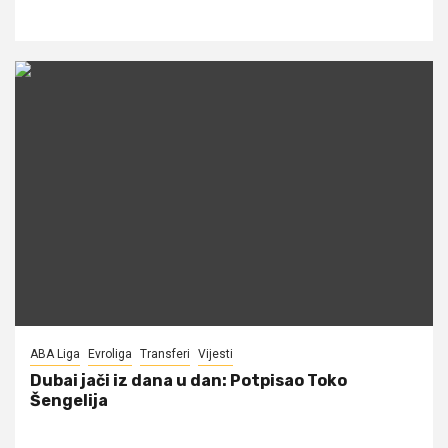
ABA Liga
Evroliga
Transferi
Vijesti
Dubai jači iz dana u dan: Potpisao Toko
Šengelija