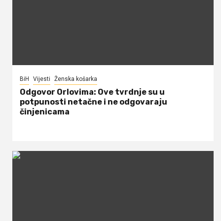
BiH
Vijesti
Ženska košarka
Odgovor Orlovima: ​Ove tvrdnje su u
potpunosti netačne i ne odgovaraju
činjenicama