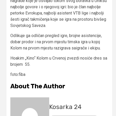
nagrade koje je osvajao tokom svog boravka u Uniksu
najbolje govore i o njegovoj igri: bio je član najbolje
petorke Evrokupa, najbolji asistent VTB lige i najbolji
šesti igrač takmičenja koje se igra na prostoru bivšeg
Sovjetskog Saveza.
Odlikuje ga odličan pregled igre, brojne asistencije,
dobar prodor i na prvom mjestu timska igra u kojoj
Kolom na prvom mjestu razigrava saigrače i ekipu.
Hoakim „Kino“ Kolom u Crvenoj zvezdi nosiće dres sa
brojem 55.
foto:fiba
About The Author
Kosarka 24