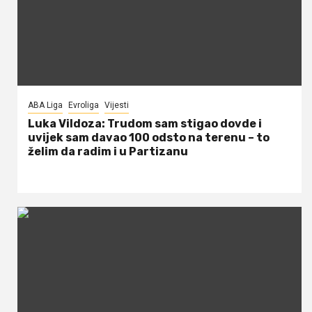
ABA Liga
Evroliga
Vijesti
Luka Vildoza: Trudom sam stigao dovde i
uvijek sam davao 100 odsto na terenu – to
želim da radim i u Partizanu