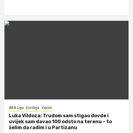
ABA Liga
Evroliga
Vijesti
Luka Vildoza: Trudom sam stigao dovde i
uvijek sam davao 100 odsto na terenu – to
želim da radim i u Partizanu