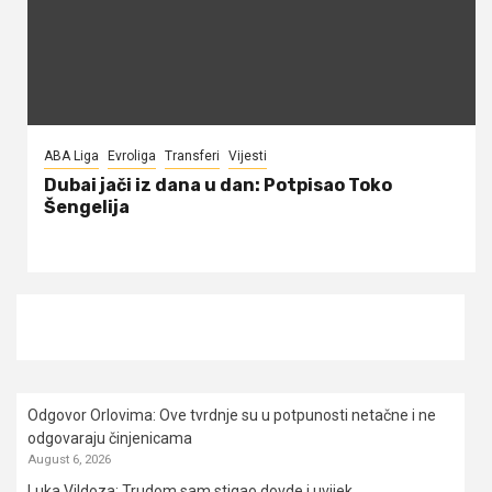
ABA Liga
Evroliga
Transferi
Vijesti
Dubai jači iz dana u dan: Potpisao Toko
Šengelija
Odgovor Orlovima: ​Ove tvrdnje su u potpunosti netačne i ne
odgovaraju činjenicama
August 6, 2026
Luka Vildoza: Trudom sam stigao dovde i uvijek