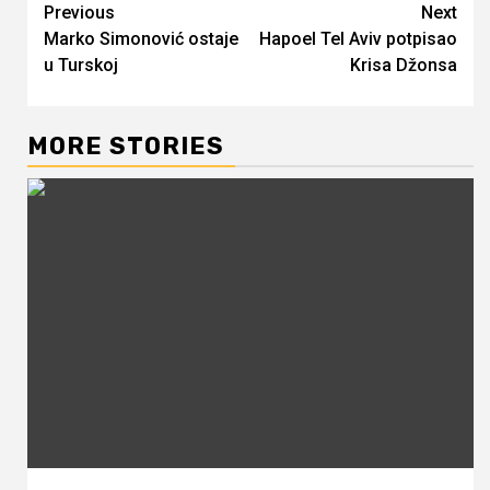
Continue
Previous
Next
Marko Simonović ostaje
Hapoel Tel Aviv potpisao
Reading
u Turskoj
Krisa Džonsa
MORE STORIES