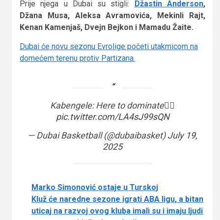
Prije njega u Dubai su stigli:
Džastin Anderson
,
Džana Musa, Aleksa Avramovića, Mekinli Rajt,
Kenan Kamenjaš, Dvejn Bejkon i Mamadu Žaite.
Dubai će novu sezonu Evrolige početi utakmicom na
domećem terenu protiv Partizana.
Kabengele: Here to dominate🐦‍🔥
pic.twitter.com/LA4sJ99sQN
— Dubai Basketball (@dubaibasket)
July 19,
2025
Marko Simonović ostaje u Turskoj
Kluž će naredne sezone igrati ABA ligu, a bitan
uticaj na razvoj ovog kluba imali su i imaju ljudi