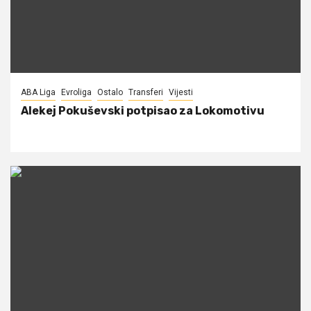
ABA Liga
Evroliga
Ostalo
Transferi
Vijesti
Alekej Pokuševski potpisao za Lokomotivu