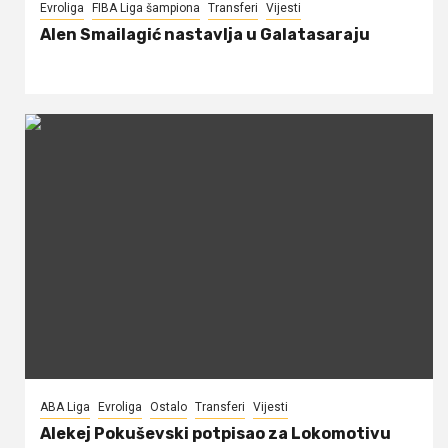
Evroliga
FIBA Liga šampiona
Transferi
Vijesti
Alen Smailagić nastavlja u Galatasaraju
ABA Liga
Evroliga
Ostalo
Transferi
Vijesti
Alekej Pokuševski potpisao za Lokomotivu