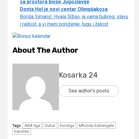
sa prostora bivše Jugoslavije
Donta Hol je novi centar Olimpijakosa
Boriša Simanić: Hvala Srbijo, ja vama bubreg, slavu
i radost, a vi meni poniženje, tugu i žalost
About The Author
Kosarka 24
See author's posts
ABA liga
Dubai
Evroliga
Mfiondu Kabengele
Tags:
transferi