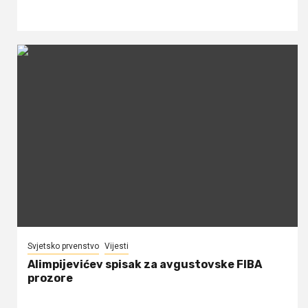
Svjetsko prvenstvo
Vijesti
Alimpijevićev spisak za avgustovske FIBA
prozore