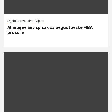
Svjetsko prvenstvo
Vijesti
Alimpijevićev spisak za avgustovske FIBA
prozore