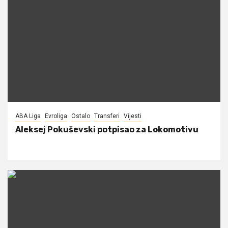
ABA Liga
Evroliga
Ostalo
Transferi
Vijesti
Aleksej Pokuševski potpisao za Lokomotivu