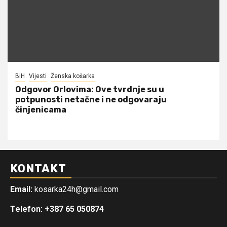
BiH
Vijesti
Ženska košarka
Odgovor Orlovima: ​Ove tvrdnje su u
potpunosti netačne i ne odgovaraju
činjenicama
KONTAKT
Email:
kosarka24h@gmail.com
Telefon: +387 65 050874