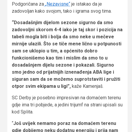
Podgoričana za
„Nezavisne“
je istakao da je
zadovoljan kako svojom, tako i igrama svog tima.
“Dosadašnjim dijelom sezone sigurno da smo
zadovoljni skorom 4-4 iako je taj skor i pozicija na
tabeli mogla biti i bolja da smo neke u mečeve
mirnije ulazili. Što se tiče mene lično u potpunosti
sam se uklopio u tim, a općenito dobro
funkcionišemo kao tim i mislim da smo to u
dosadašnjem dijelu sezone i pokazali. Sigurno
smo jedno od prijatnijih iznenađenja ABA lige i
siguran sam da se možemo suprotstaviti i pružiti
otpor svim ekipama u ligi”,
kaže Kamenjaš.
SC Derby je posebno impresivan na domaćem terenu
gdje ima tri pobjede, a jedini trijumf na strani upisali su
kod Splita.
“
Još uvijek nemamo poraz na domaćem terenu
gdje dobijemo neku dodatnu energiju i prija nam