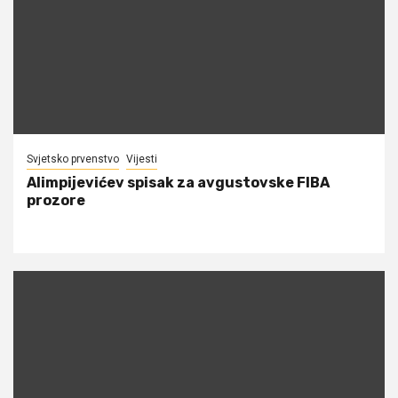
Svjetsko prvenstvo
Vijesti
Alimpijevićev spisak za avgustovske FIBA
prozore