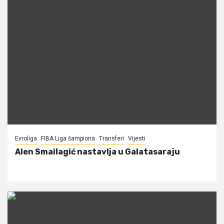
Evroliga
FIBA Liga šampiona
Transferi
Vijesti
Alen Smailagić nastavlja u Galatasaraju