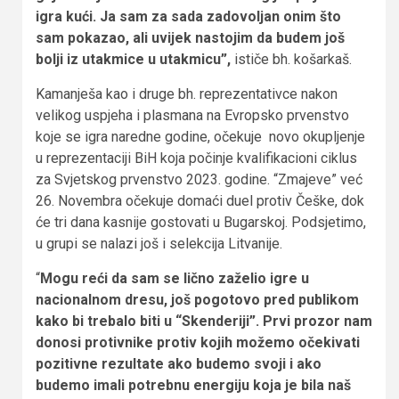
igra kući. Ja sam za sada zadovoljan onim što
sam pokazao, ali uvijek nastojim da budem još
bolji iz utakmice u utakmicu”,
ističe bh. košarkaš.
Kamanješa kao i druge bh. reprezentativce nakon
velikog uspjeha i plasmana na Evropsko prvenstvo
koje se igra naredne godine, očekuje novo okupljenje
u reprezentaciji BiH koja počinje kvalifikacioni ciklus
za Svjetskog prvenstvo 2023. godine. “Zmajeve” već
26. Novembra očekuje domaći duel protiv Češke, dok
će tri dana kasnije gostovati u Bugarskoj. Podsjetimo,
u grupi se nalazi još i selekcija Litvanije.
“
Mogu reći da sam se lično zaželio igre u
nacionalnom dresu, još pogotovo pred publikom
kako bi trebalo biti u “Skenderiji”. Prvi prozor nam
donosi protivnike protiv kojih možemo očekivati
pozitivne rezultate ako budemo svoji i ako
budemo imali potrebnu energiju koja je bila naš