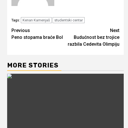
Kenan Kamenjaš
studentski centar
Tags:
Continue
Previous
Next
Peno stopama braće Bol
Budućnost bez trojice
Reading
razbila Cedevita Olimpiju
MORE STORIES