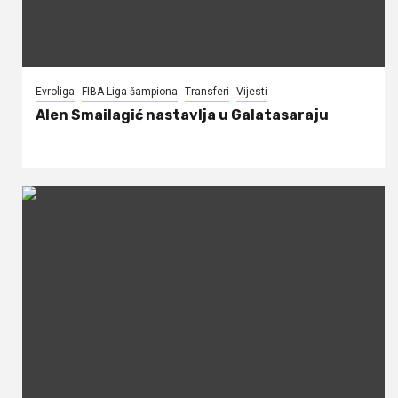
Evroliga
FIBA Liga šampiona
Transferi
Vijesti
Alen Smailagić nastavlja u Galatasaraju