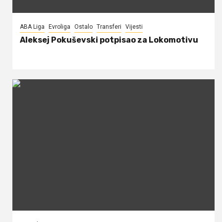
ABA Liga
Evroliga
Ostalo
Transferi
Vijesti
Aleksej Pokuševski potpisao za Lokomotivu