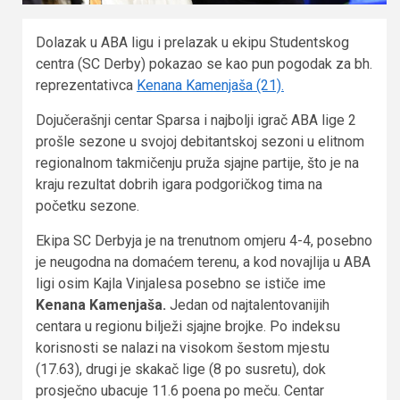
Dolazak u ABA ligu i prelazak u ekipu Studentskog
centra (SC Derby) pokazao se kao pun pogodak za bh.
reprezentativca
Kenana Kamenjaša (21).
Dojučerašnji centar Sparsa i najbolji igrač ABA lige 2
prošle sezone u svojoj debitantskoj sezoni u elitnom
regionalnom takmičenju pruža sjajne partije, što je na
kraju rezultat dobrih igara podgoričkog tima na
početku sezone.
Ekipa SC Derbyja je na trenutnom omjeru 4-4, posebno
je neugodna na domaćem terenu, a kod novajlija u ABA
ligi osim Kajla Vinjalesa posebno se ističe ime
Kenana Kamenjaša.
Jedan od najtalentovanijih
centara u regionu bilježi sjajne brojke. Po indeksu
korisnosti se nalazi na visokom šestom mjestu
(17.63), drugi je skakač lige (8 po susretu), dok
prosječno ubacuje 11.6 poena po meču. Centar