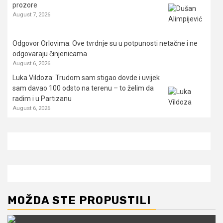
prozore
August 7, 2026
Odgovor Orlovima: ​Ove tvrdnje su u potpunosti netačne i ne
odgovaraju činjenicama
August 6, 2026
Luka Vildoza: Trudom sam stigao dovde i uvijek
sam davao 100 odsto na terenu – to želim da
radim i u Partizanu
August 6, 2026
MOŽDA STE PROPUSTILI