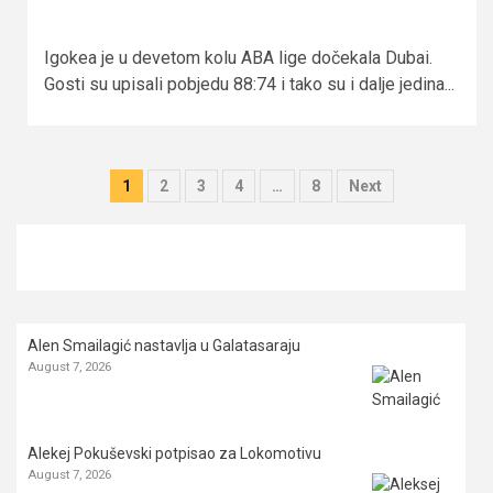
Igokea je u devetom kolu ABA lige dočekala Dubai.
Gosti su upisali pobjedu 88:74 i tako su i dalje jedina...
Posts
1
2
3
4
…
8
Next
pagination
Alen Smailagić nastavlja u Galatasaraju
August 7, 2026
Alekej Pokuševski potpisao za Lokomotivu
August 7, 2026