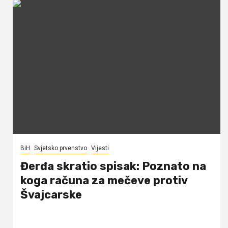
BiH
Svjetsko prvenstvo
Vijesti
Đerđa skratio spisak: Poznato na
koga računa za mečeve protiv
Švajcarske