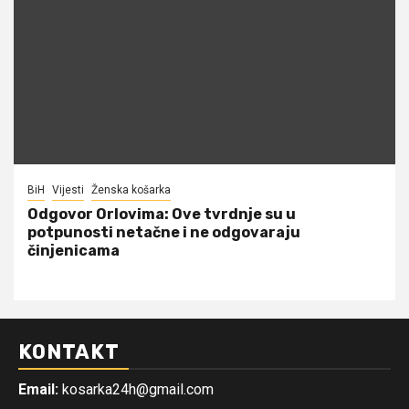
BiH
Vijesti
Ženska košarka
Odgovor Orlovima: ​Ove tvrdnje su u
potpunosti netačne i ne odgovaraju
činjenicama
KONTAKT
Email:
kosarka24h@gmail.com