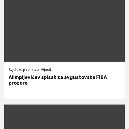
Svjetsko prvenstvo
Vijesti
Alimpijevićev spisak za avgustovske FIBA
prozore