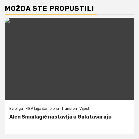
MOŽDA STE PROPUSTILI
Evroliga
FIBA Liga šampiona
Transferi
Vijesti
Alen Smailagić nastavlja u Galatasaraju