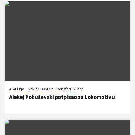
ABA Liga
Evroliga
Ostalo
Transferi
Vijesti
Alekej Pokuševski potpisao za Lokomotivu