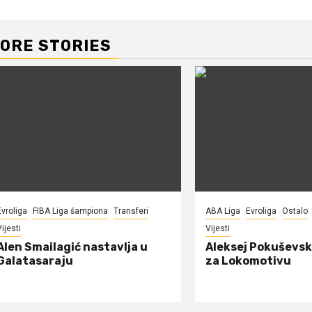
Reading
ORE STORIES
Evroliga
FIBA Liga šampiona
Transferi
ABA Liga
Evroliga
Ostalo
ijesti
Vijesti
Alen Smailagić nastavlja u
Aleksej Pokuševsk
Galatasaraju
za Lokomotivu