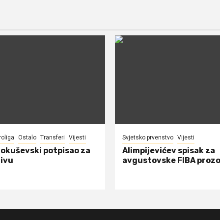
roliga
Ostalo
Transferi
Vijesti
Svjetsko prvenstvo
Vijesti
Pokuševski potpisao za
Alimpijevićev spisak za
ivu
avgustovske FIBA proz