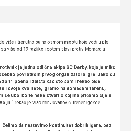
.
de više i trenutno su na osmom mjestu koje vodi u ple -
a
sa više od 19 razlike i potom slavi protiv Mornara u
otivnik je jedna odlična ekipa SC Derby, koja je miks
, posebno povratkom prvog organizatora igre. Jako su
 za tri poena i zaista kao što sam i rekao biće
te i svoje kvalitete, igramo na domaćem terenu,
se ukoliko te neke stvari o kojima pričamo cijele
oljni
“, rekao je Vladimir Jovanović, trener Igokee.
želimo da nastavimo kontinuitet dobrih igara, bez