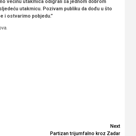
smo većinu utakmica odigrali sa jednom dobrom
sljedeću utakmicu. Pozivam publiku da dođu u što
 i ostvarimo pobjedu.”
ova.
Next
Partizan trijumfalno kroz Zadar