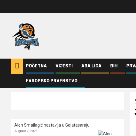
Skip
to
content
POČETNA
VIJESTI
ABA LIGA
BIH
PRV
EVROPSKO PRVENSTVO
Home
ABA Liga
Jovanović: Biće posebno zahtjevno u odbrani
Alen Smailagić nastavlja u Galatasaraju
August 7, 2026