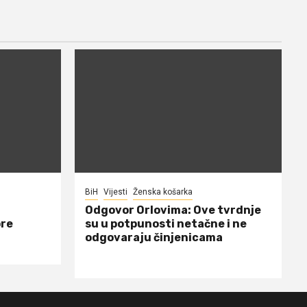
BiH
Vijesti
Ženska košarka
Odgovor Orlovima: ​Ove tvrdnje
ore
su u potpunosti netačne i ne
odgovaraju činjenicama