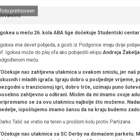
foto:printscreen
Igokea u meču 26. kola ABA lige dočekuje Studentski centar
Igokea ima devet pobjeda, a gosti iz Podgorice imaju dvije pobje
of. Igokea može do plej ofa ako pobijedili ekipu
Andreja Žakelj
odgođenom meču.
“Očekuje nas zahtjevna utakmica u svakom smislu, jer naš pr
iskusnih i mladih igrača. Igraju dobro u posljednje vrijeme
nezgodni u tranzicionoj igri, dobro trče, uzimaju puno šuteva
posebno zahtjevno u odbrani. Mislim da mi imamo svoje adu
pripremamo se za ovu utakmicu najbolje što možemo. Nadam 
nedelje, ispoštujemo imamo šansu da na kraju budemo zadov
Darko Talić se vratio na teren u prošlom kolu protiv Partizana.
“Očekuje nas utakmica sa SC Derby na domaćem parketu. Mi 